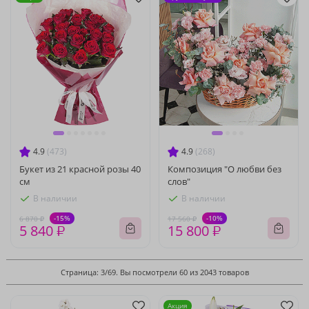
4.9
(473)
4.9
(268)
Букет из 21 красной розы 40
Композиция "О любви без
см
слов"
В наличии
В наличии
-15%
-10%
6 870 ₽
17 560 ₽
5 840 ₽
15 800 ₽
Страница: 3/69. Вы посмотрели 60 из 2043 товаров
Акция