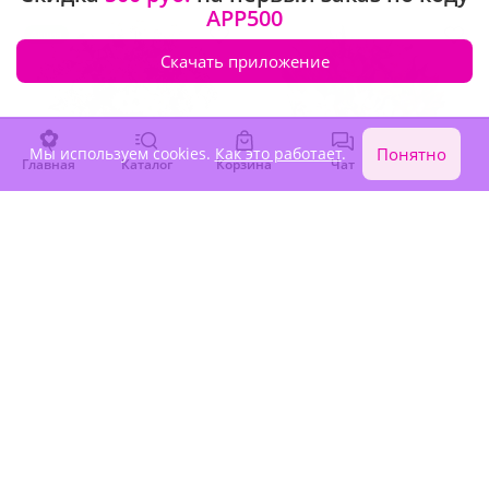
APP500
Акция
Скачать приложение
Мы используем cookies.
Как это работает
.
Понятно
Главная
Каталог
Корзина
Чат
Войти
4.9
(1424)
4.9
(4061)
Букет "Ромашки (11 шт.)"
Букет "Альстромерии (9
шт.)"
В наличии
В наличии
-15%
7 940 ₽
6 750 ₽
4 360 ₽
Акция