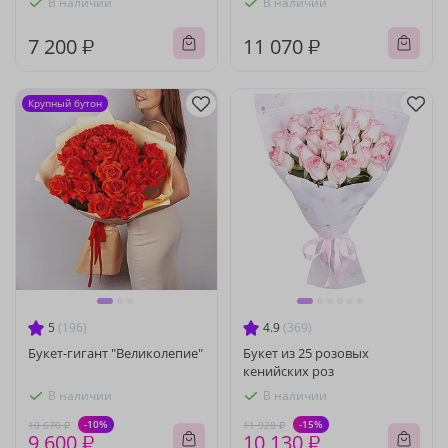
В наличии
В наличии
7 200 ₽
11 070 ₽
Крупный бутон
5
(196)
4.9
(369)
Букет-гигант "Великолепие"
Букет из 25 розовых
кенийских роз
В наличии
В наличии
-10%
-15%
10 670 ₽
11 920 ₽
9 600 ₽
10 130 ₽