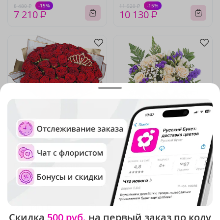
-15%
-15%
8 480 ₽
11 920 ₽
7 210 ₽
10 130 ₽
5
(369)
4.9
(213)
Букет "Моей королеве"
Композиция "Нежность
полей"
В наличии
В наличии
21 040 ₽
5 050 ₽
Скидка
500 руб.
на первый заказ по коду