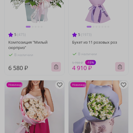
5
(475)
5
(1973)
Композиция "Милый
Букет из 11 розовых роз
сюрприз"
В наличии
В наличии
-15%
5 780 ₽
6 580 ₽
4 910 ₽
Новинка
Новинка