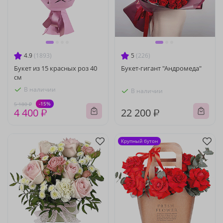
4.9
(1893)
5
(226)
Букет из 15 красных роз 40
Букет-гигант "Андромеда"
см
В наличии
В наличии
-15%
5 180 ₽
4 400 ₽
22 200 ₽
Крупный бутон