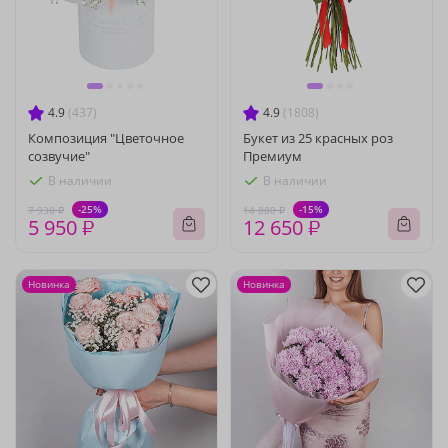
4.9
(437)
4.9
(1808)
Композиция "Цветочное
Букет из 25 красных роз
созвучие"
Премиум
В наличии
В наличии
-25%
-15%
7 930 ₽
14 880 ₽
5 950 ₽
12 650 ₽
Новинка
Новинка