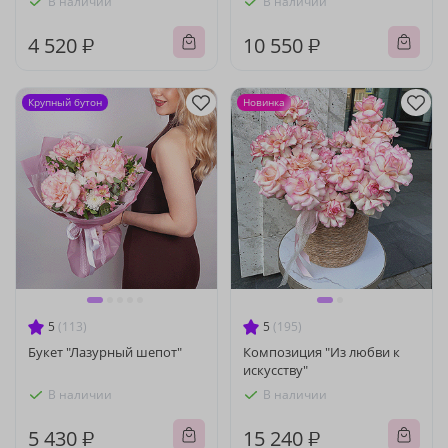
В наличии
В наличии
4 520 ₽
10 550 ₽
Крупный бутон
Новинка
5
(113)
5
(195)
Букет "Лазурный шепот"
Композиция "Из любви к
искусству"
В наличии
В наличии
5 430 ₽
15 240 ₽