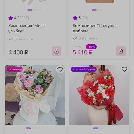
4.9
(367)
5
(79)
Композиция "Милая
Композиция "Цветущая
улыбка"
любовь"
В наличии
В наличии
-10%
6 010 ₽
4 400 ₽
5 410 ₽
Новинка
Крупный бутон