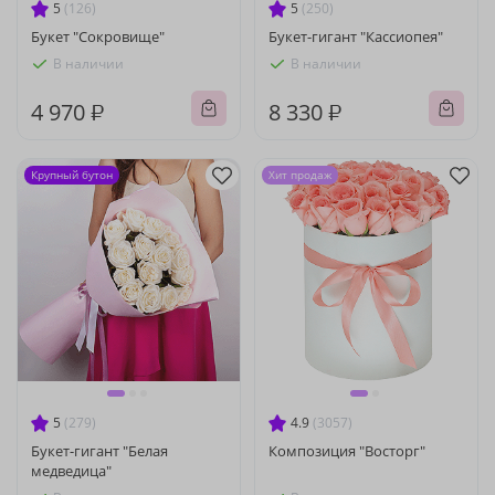
5
(126)
5
(250)
Букет "Сокровище"
Букет-гигант "Кассиопея"
В наличии
В наличии
4 970 ₽
8 330 ₽
Крупный бутон
Хит продаж
5
(279)
4.9
(3057)
Букет-гигант "Белая
Композиция "Восторг"
медведица"