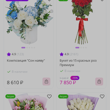
4.9
(123)
4.9
(2161)
Композиция "Сон наяву"
Букет из 15 красных роз
Премиум
В наличии
В наличии
-15%
9 240 ₽
8 610 ₽
7 850 ₽
Акция
Акция