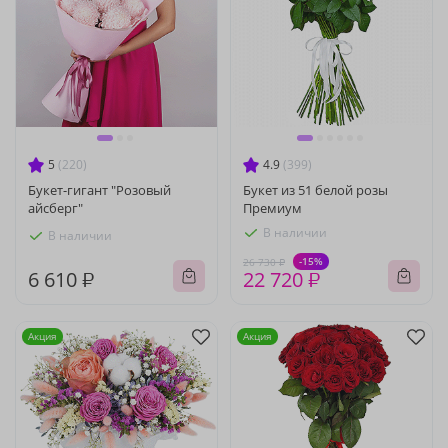
5
(220)
4.9
(399)
Букет-гигант "Розовый
Букет из 51 белой розы
айсберг"
Премиум
В наличии
В наличии
-15%
26 730 ₽
6 610 ₽
22 720 ₽
Акция
Акция