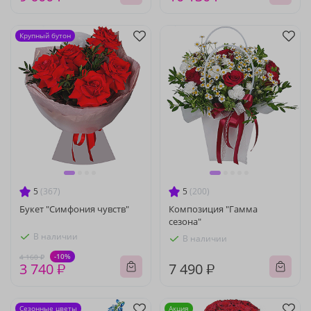
Крупный бутон
5
(367)
5
(200)
Букет "Симфония чувств"
Композиция "Гамма
сезона"
В наличии
В наличии
-10%
4 160 ₽
3 740 ₽
7 490 ₽
Сезонные цветы
Акция