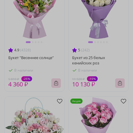
4.9
(4328)
5
(242)
Букет "Весеннее солнце"
Букет из 25 белых
кенийских роз
В наличии
В наличии
-25%
-15%
5 810 ₽
11 920 ₽
4 360 ₽
10 130 ₽
Акция