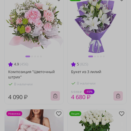
4.9
(456)
5
(825)
Композиция "Цветочный
Букет из 3 лилий
штрих"
В наличии
В наличии
-15%
5 510 ₽
4 090 ₽
4 680 ₽
Новинка
Акция