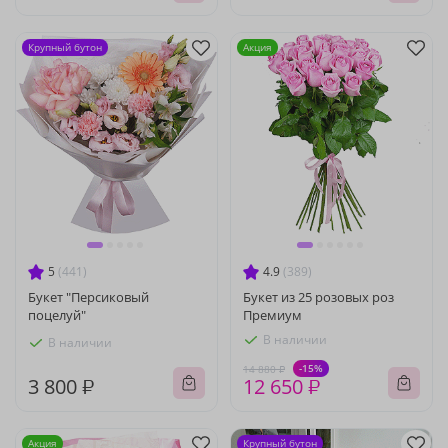
Крупный бутон
Акция
5
(441)
4.9
(389)
Букет "Персиковый
Букет из 25 розовых роз
поцелуй"
Премиум
В наличии
В наличии
-15%
14 880 ₽
3 800 ₽
12 650 ₽
Акция
Крупный бутон