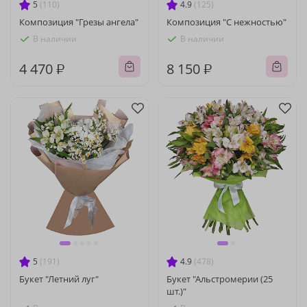
5
(110)
4.9
(125)
Композиция "Грезы ангела"
Композиция "С нежностью"
В наличии
В наличии
4 470 ₽
8 150 ₽
5
(191)
4.9
(478)
Букет "Летний луг"
Букет "Альстромерии (25
шт.)"