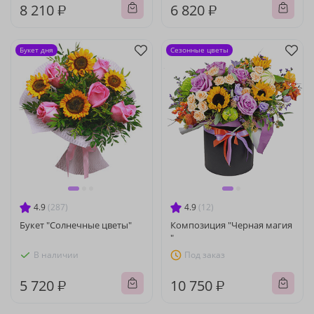
8 210 ₽
6 820 ₽
Букет дня
Сезонные цветы
4.9
(287)
4.9
(12)
Букет "Солнечные цветы"
Композиция "Черная магия
"
В наличии
Под заказ
5 720 ₽
10 750 ₽