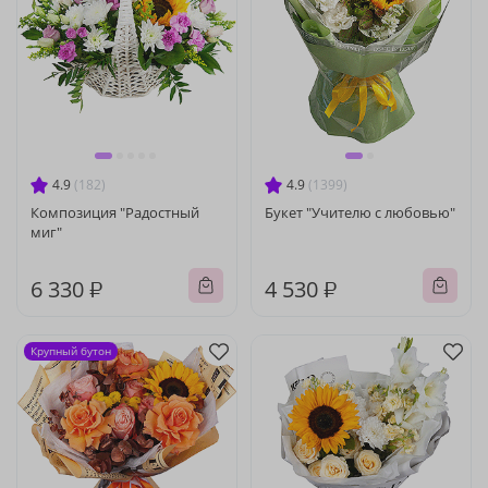
4.9
(182)
4.9
(1399)
Композиция "Радостный
Букет "Учителю с любовью"
миг"
6 330 ₽
4 530 ₽
Крупный бутон