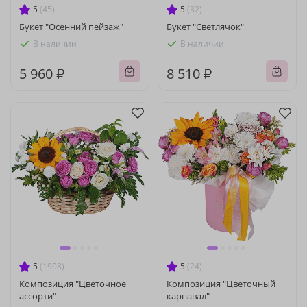
5
(45)
5
(32)
Букет "Осенний пейзаж"
Букет "Светлячок"
В наличии
В наличии
5 960 ₽
8 510 ₽
5
(1908)
5
(24)
Композиция "Цветочное
Композиция "Цветочный
ассорти"
карнавал"