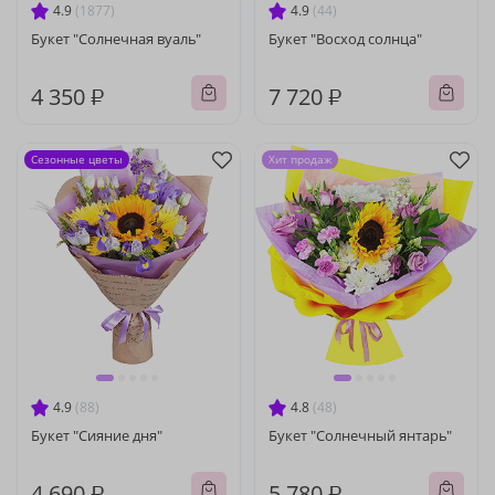
4.9
(1877)
4.9
(44)
Букет "Солнечная вуаль"
Букет "Восход солнца"
4 350 ₽
7 720 ₽
Сезонные цветы
Хит продаж
4.9
(88)
4.8
(48)
Букет "Сияние дня"
Букет "Солнечный янтарь"
4 690 ₽
5 780 ₽