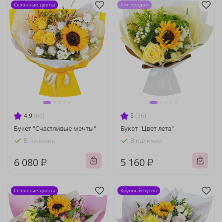
Сезонные цветы
Хит продаж
4.9
(66)
5
(36)
Букет "Счастливые мечты"
Букет "Цвет лета"
В наличии
В наличии
6 080 ₽
5 160 ₽
Сезонные цветы
Крупный бутон