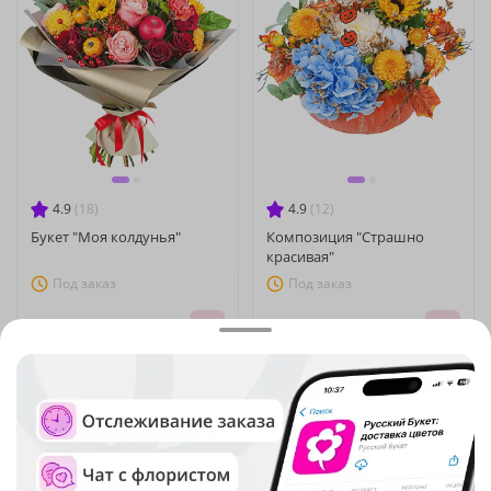
4.9
(18)
4.9
(12)
Букет "Моя колдунья"
Композиция "Страшно
красивая"
Под заказ
Под заказ
9 820 ₽
8 420 ₽
1
2
Не нашли подходящий букет? Соберите его сами с