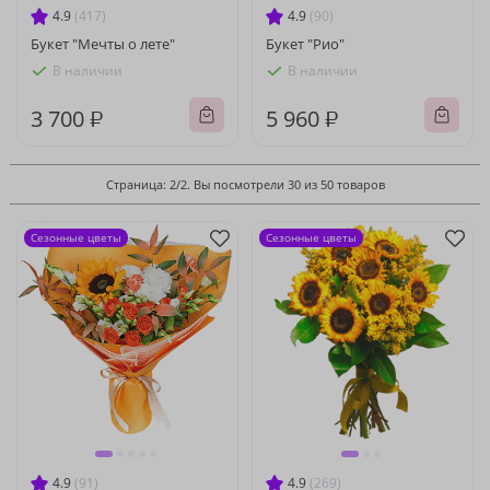
4.9
(417)
4.9
(90)
Букет "Мечты о лете"
Букет "Рио"
В наличии
В наличии
3 700 ₽
5 960 ₽
Страница: 2/2. Вы посмотрели 30 из 50 товаров
Сезонные цветы
Сезонные цветы
4.9
(91)
4.9
(269)