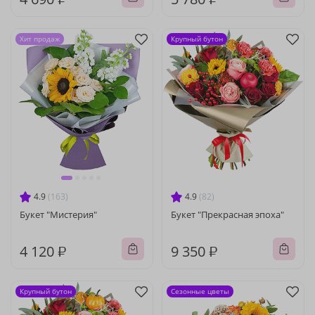
Хит продаж
Крупный бутон
4.9
(163)
4.9
(82)
Букет "Мистерия"
Букет "Прекрасная эпоха"
4 120 ₽
9 350 ₽
Крупный бутон
Сезонные цветы