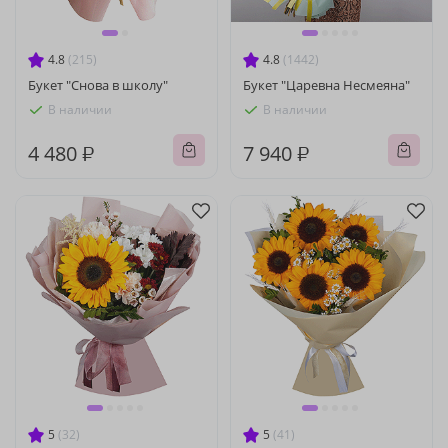
4.8
(215)
4.8
(1442)
Букет "Снова в школу"
Букет "Царевна Несмеяна"
В наличии
В наличии
4 480 ₽
7 940 ₽
5
(32)
5
(41)