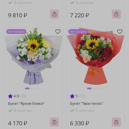
В наличии
В наличии
9 810 ₽
7 220 ₽
Хит продаж
Хит продаж
4.9
(50)
5
(55)
Букет "Яркие блики"
Букет "Твое тепло"
В наличии
В наличии
4 170 ₽
6 330 ₽