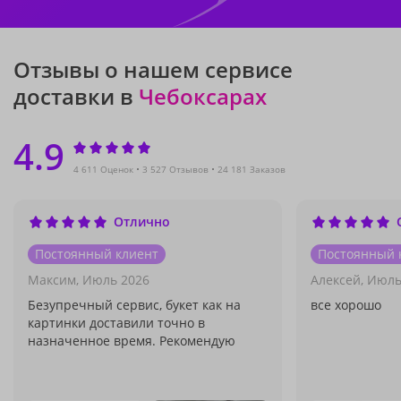
Отзывы о нашем сервисе
доставки в
Чебоксарах
4.9
4 611 Оценок
3 527 Отзывов
24 181 Заказов
Отлично
Постоянный клиент
Постоянный 
Максим,
Июль 2026
Алексей,
Июль
Безупречный сервис, букет как на
все хорошо
картинки доставили точно в
назначенное время. Рекомендую