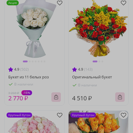
Акция
4.9
(502)
4.9
(143)
Букет из 11 белых роз
Оригинальный букет
В наличии
В наличии
-15%
3 260 ₽
2 770 ₽
4 510 ₽
Крупный бутон
Крупный бутон