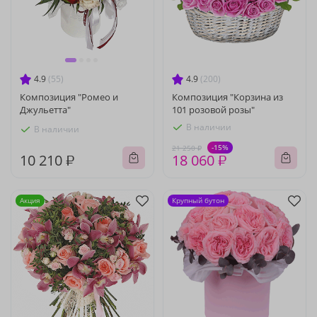
4.9
(55)
4.9
(200)
Композиция "Ромео и
Композиция "Корзина из
Джульетта"
101 розовой розы"
В наличии
В наличии
-15%
21 250 ₽
10 210 ₽
18 060 ₽
Акция
Крупный бутон