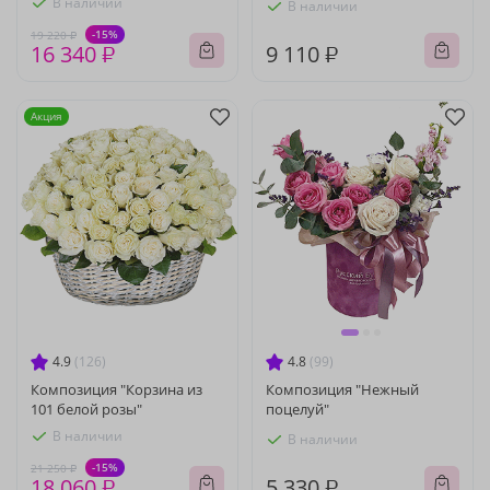
В наличии
В наличии
-15%
19 220 ₽
16 340 ₽
9 110 ₽
Акция
4.9
(126)
4.8
(99)
Композиция "Корзина из
Композиция "Нежный
101 белой розы"
поцелуй"
В наличии
В наличии
-15%
21 250 ₽
18 060 ₽
5 330 ₽