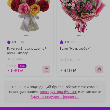
4.9
(310)
4.9
(129)
Букет из 21 разноцветной
Букет "Ноты любви"
розы Эквадор
В наличии
В наличии
-15%
8 980 ₽
7 630 ₽
7 410 ₽
Не нашли подходящий букет? Соберите его сами с
помощью нашего
конструктора букетов
или закажите
букет от ведущего флориста
!