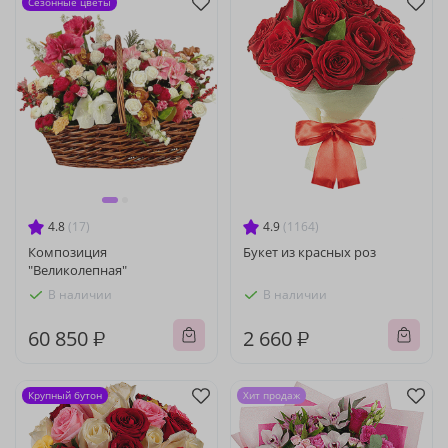
Сезонные цветы
4.8
(17)
4.9
(1164)
Композиция
Букет из красных роз
"Великолепная"
В наличии
В наличии
60 850 ₽
2 660 ₽
Крупный бутон
Хит продаж