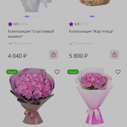
4.9
(505)
4.9
(233)
Композиция "Счастливый
Композиция "Жар птица"
момент"
В наличии
В наличии
4 040 ₽
5 800 ₽
Акция
Акция