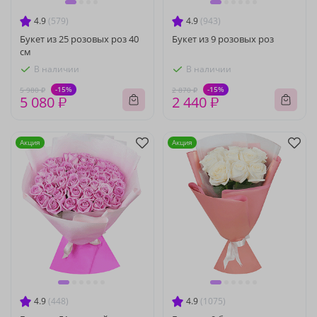
4.9
(579)
4.9
(943)
Букет из 25 розовых роз 40
Букет из 9 розовых роз
см
В наличии
В наличии
-15%
-15%
5 980 ₽
2 870 ₽
5 080 ₽
2 440 ₽
Акция
Акция
4.9
(448)
4.9
(1075)