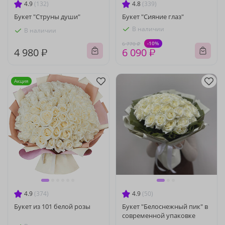
4.9
(132)
4.8
(339)
Букет "Струны души"
Букет "Сияние глаз"
В наличии
В наличии
-10%
6 770 ₽
4 980 ₽
6 090 ₽
Акция
4.9
(374)
4.9
(50)
Букет из 101 белой розы
Букет "Белоснежный пик" в
современной упаковке