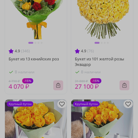
4.9
(346)
4.9
(76)
Букет из 13 кенийских роз
Букет из 101 желтой розы
Эквадор
В наличии
В наличии
-15%
-15%
4 790 ₽
31 880 ₽
4 070 ₽
27 100 ₽
Крупный бутон
Крупный бутон