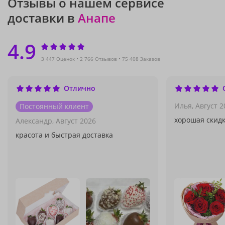
Отзывы о нашем сервисе
доставки в
Анапе
4.9
3 447 Оценок
2 766 Отзывов
75 408 Заказов
Отлично
Илья,
Август 2
Постоянный клиент
хорошая скид
Александр,
Август 2026
красота и быстрая доставка