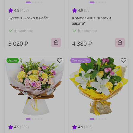
4.9
(463)
4.9
(55)
Букет "Высоко в небе"
Композиция "Краски
заката"
В наличии
В наличии
3 020 ₽
4 380 ₽
Акция
Хит продаж
4.9
(289)
4.9
(306)