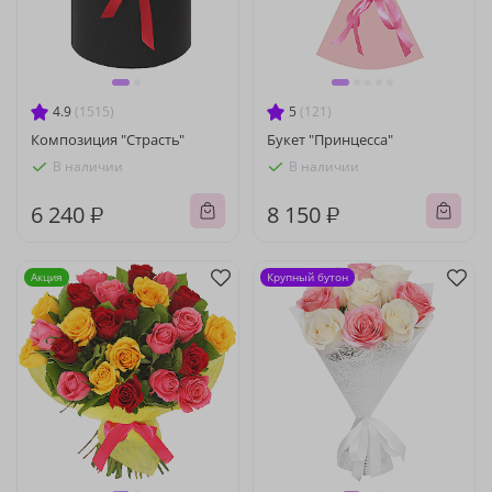
4.9
(1515)
5
(121)
Композиция "Страсть"
Букет "Принцесса"
В наличии
В наличии
6 240 ₽
8 150 ₽
Акция
Крупный бутон