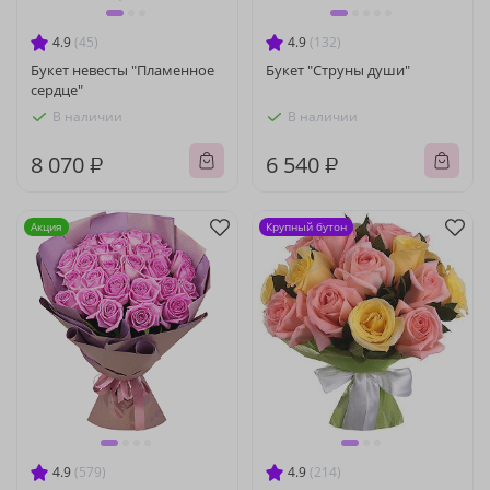
4.9
(45)
4.9
(132)
Букет невесты "Пламенное
Букет "Струны души"
сердце"
В наличии
В наличии
8 070 ₽
6 540 ₽
Акция
Крупный бутон
4.9
(579)
4.9
(214)