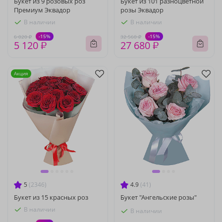
Букет из 9 розовых роз
Букет из 101 разноцветной
Премиум Эквадор
розы Эквадор
В наличии
В наличии
-15%
-15%
6 020 ₽
32 560 ₽
5 120 ₽
27 680 ₽
Акция
5
(2346)
4.9
(41)
Букет из 15 красных роз
Букет "Ангельские розы"
В наличии
В наличии