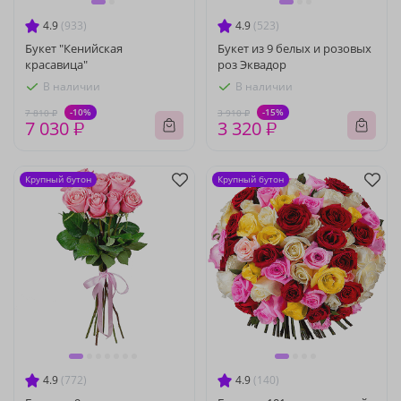
4.9
(933)
4.9
(523)
Букет "Кенийская
Букет из 9 белых и розовых
красавица"
роз Эквадор
В наличии
В наличии
-10%
-15%
7 810 ₽
3 910 ₽
7 030 ₽
3 320 ₽
Крупный бутон
Крупный бутон
4.9
(772)
4.9
(140)