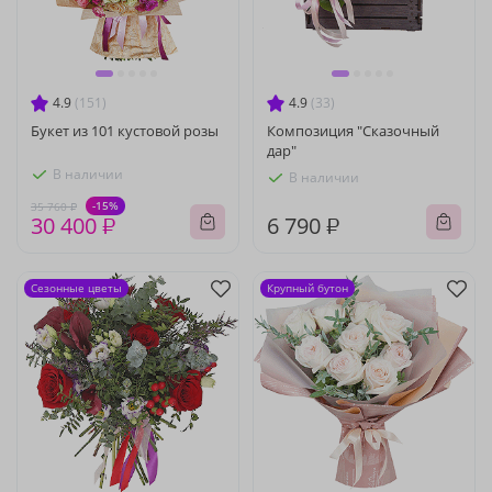
4.9
(151)
4.9
(33)
Букет из 101 кустовой розы
Композиция "Сказочный
дар"
В наличии
В наличии
-15%
35 760 ₽
30 400 ₽
6 790 ₽
Сезонные цветы
Крупный бутон