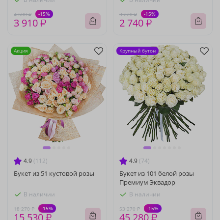
-15%
-15%
4 600 ₽
3 220 ₽
3 910 ₽
2 740 ₽
Акция
Крупный бутон
4.9
(112)
4.9
(74)
Букет из 51 кустовой розы
Букет из 101 белой розы
Премиум Эквадор
В наличии
В наличии
-15%
-15%
18 270 ₽
53 270 ₽
15 530 ₽
45 280 ₽