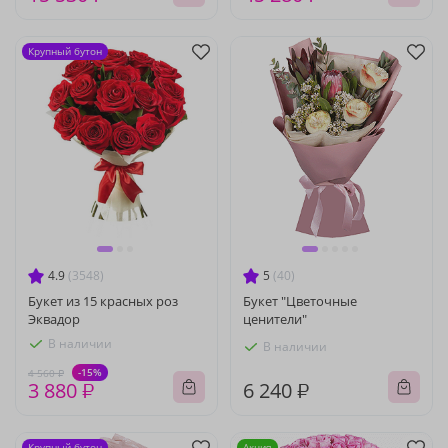
Крупный бутон
4.9
(3548)
5
(40)
Букет из 15 красных роз
Букет "Цветочные
Эквадор
ценители"
В наличии
В наличии
-15%
4 560 ₽
3 880 ₽
6 240 ₽
Крупный бутон
Акция