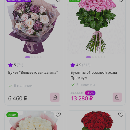
5
(71)
4.9
(313)
Букет "Вельветовая дымка"
Букет из 51 розовой розы
Премиум
В наличии
В наличии
-15%
15 620 ₽
6 460 ₽
13 280 ₽
Акция