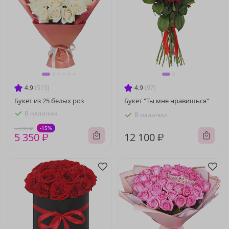
4.9
(515)
4.9
(97)
Букет из 25 белых роз
Букет "Ты мне нравишься"
В наличии
В наличии
-15%
6 290 ₽
5 350 ₽
12 100 ₽