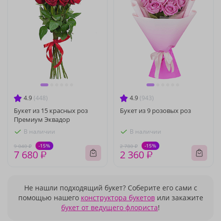
4.9
(448)
4.9
(943)
Букет из 15 красных роз
Букет из 9 розовых роз
Премиум Эквадор
В наличии
В наличии
-15%
-15%
9 040 ₽
2 780 ₽
7 680 ₽
2 360 ₽
Не нашли подходящий букет? Соберите его сами с
помощью нашего
конструктора букетов
или закажите
букет от ведущего флориста
!