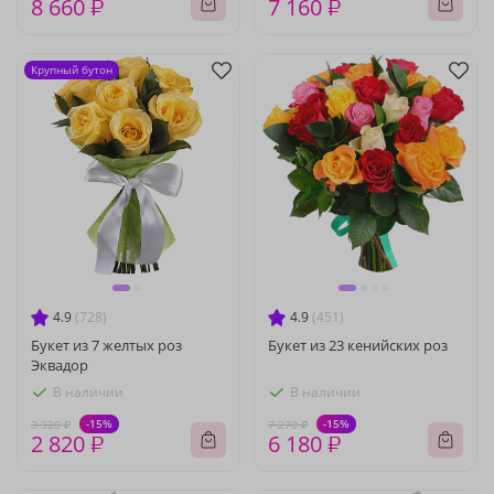
8 660 ₽
7 160 ₽
Крупный бутон
4.9
(728)
4.9
(451)
Букет из 7 желтых роз
Букет из 23 кенийских роз
Эквадор
В наличии
В наличии
-15%
-15%
3 320 ₽
7 270 ₽
2 820 ₽
6 180 ₽