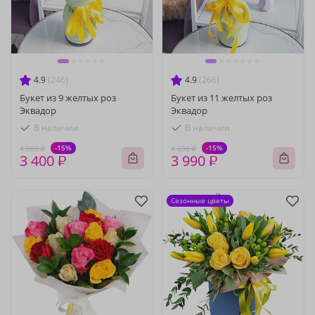
4.9
(246)
4.9
(266)
Букет из 9 желтых роз
Букет из 11 желтых роз
Эквадор
Эквадор
В наличии
В наличии
-15%
-15%
4 000 ₽
4 690 ₽
3 400 ₽
3 990 ₽
Сезонные цветы