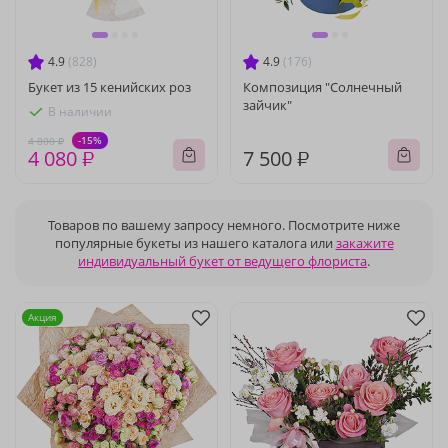
4.9
(828)
4.9
(176)
Букет из 15 кенийских роз
Композиция "Солнечный
зайчик"
В наличии
-15%
4 800 ₽
4 080 ₽
7 500 ₽
Товаров по вашему запросу немного. Посмотрите ниже
популярные букеты из нашего каталога или
закажите
индивидуальный букет от ведущего флориста
.
Акция