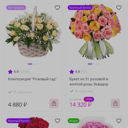
Хит продаж
Крупный бутон
4.9
(1054)
4.9
(51)
Композиция "Розовый сад"
Букет из 51 розовой и
желтой розы Эквадор
В наличии
В наличии
-15%
16 850 ₽
4 880 ₽
14 320 ₽
Крупный бутон
Акция