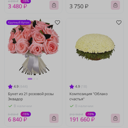
-15%
4 090 ₽
3 480 ₽
3 750 ₽
Крупный бутон
4.9
(644)
4.9
(18)
Букет из 21 розовой розы
Композиция "Облако
Эквадор
счастья"
В наличии
В наличии
-15%
-10%
8 050 ₽
212 960 ₽
6 840 ₽
191 660 ₽