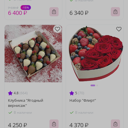
В наличии
-15%
7 530 ₽
6 400 ₽
6 340 ₽
4.8
(664)
5
(70)
Клубника "Ягодный
Набор "Флирт"
вернисаж"
В наличии
В наличии
4 250 ₽
4 370 ₽