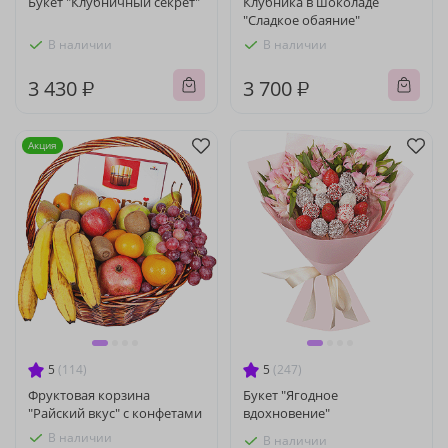
Букет "Клубничный секрет"
Клубника в шоколаде
"Сладкое обаяние"
В наличии
В наличии
3 430 ₽
3 700 ₽
Акция
5
(114)
5
(247)
Фруктовая корзина
Букет "Ягодное
"Райский вкус" с конфетами
вдохновение"
В наличии
В наличии