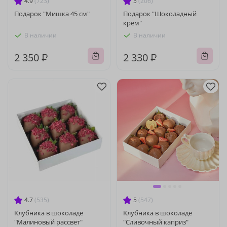
4.9
(723)
5
(206)
Подарок "Мишка 45 см"
Подарок "Шоколадный
крем"
В наличии
В наличии
2 350 ₽
2 330 ₽
4.7
(535)
5
(547)
Клубника в шоколаде
Клубника в шоколаде
"Малиновый рассвет"
"Сливочный каприз"