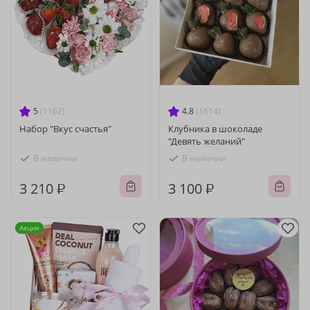
5
(1162)
4.8
(1614)
Набор "Вкус счастья"
Клубника в шоколаде
"Девять желаний"
В наличии
В наличии
3 210 ₽
3 100 ₽
Акция