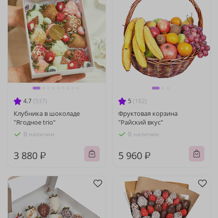
4.7
(537)
5
(182)
Клубника в шоколаде
Фруктовая корзина
"Ягодное trio"
"Райский вкус"
В наличии
В наличии
3 880 ₽
5 960 ₽