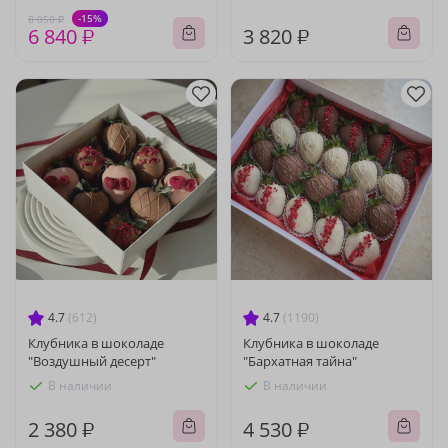
-15%
8 050 ₽
6 840 ₽
3 820 ₽
4.7
(612)
4.7
(1190)
Клубника в шоколаде
Клубника в шоколаде
"Воздушный десерт"
"Бархатная тайна"
В наличии
В наличии
2 380 ₽
4 530 ₽