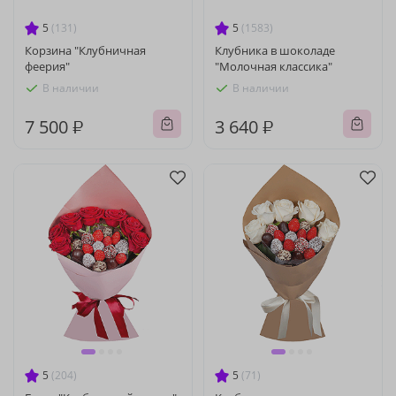
5
(131)
5
(1583)
Корзина "Клубничная
Клубника в шоколаде
феерия"
"Молочная классика"
В наличии
В наличии
7 500 ₽
3 640 ₽
5
(204)
5
(71)