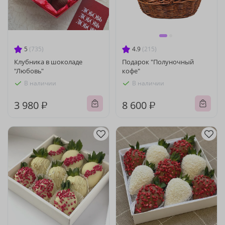
5
(735)
4.9
(215)
Клубника в шоколаде
Подарок "Полуночный
"Любовь"
кофе"
В наличии
В наличии
3 980 ₽
8 600 ₽