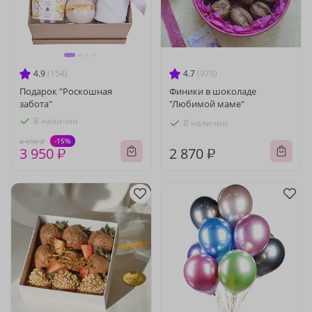
4.9
(154)
4.7
(978)
Подарок "Роскошная
Финики в шоколаде
забота"
"Любимой маме"
В наличии
В наличии
-15%
4 650 ₽
3 950 ₽
2 870 ₽