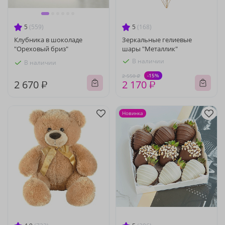
5
(559)
5
(168)
Клубника в шоколаде
Зеркальные гелиевые
"Ореховый бриз"
шары "Металлик"
В наличии
В наличии
-15%
2 550 ₽
2 670 ₽
2 170 ₽
Новинка