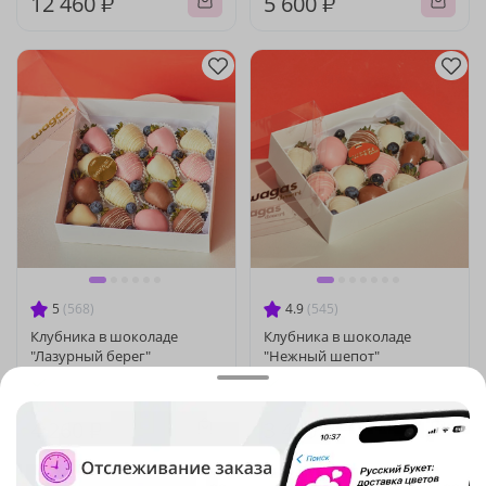
12 460 ₽
5 600 ₽
5
(568)
4.9
(545)
Клубника в шоколаде
Клубника в шоколаде
"Лазурный берег"
"Нежный шепот"
В наличии
В наличии
4 260 ₽
3 440 ₽