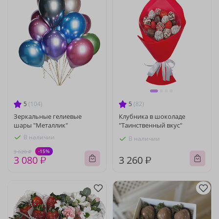
5
(104)
5
(82)
Зеркальные гелиевые
Клубника в шоколаде
шары "Металлик"
"Таинственный вкус"
В наличии
В наличии
-15%
3 620 ₽
3 080 ₽
3 260 ₽