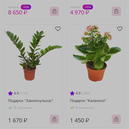
-10%
-15%
9 610 ₽
5 850 ₽
8 650 ₽
4 970 ₽
4.9
(134)
4.9
(240)
Подарок "Замиокулькас"
Подарок "Каланхоэ"
В наличии
В наличии
1 670 ₽
1 450 ₽