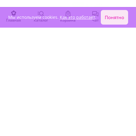
Акция
Мы используем cookies.
Как это работает
.
Понятно
Главная
Каталог
Корзина
Чат
Войти
5
(119)
5
(46)
Букет "Роскошь ягод"
Ягодный набор "Лакомка"
Под заказ
Под заказ
-15%
5 650 ₽
4 250 ₽
4 800 ₽