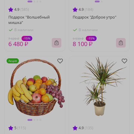
4.9
(585)
4.9
(184)
Подарок "Волшебный
Подарок "Доброе утро"
мишка"
В наличии
В наличии
-15%
-15%
7 620 ₽
9 530 ₽
6 480 ₽
8 100 ₽
Акция
5
(115)
4.9
(135)