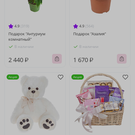
4.9
(319)
4.9
(564)
Подарок "Антуриум
Подарок "Азалия"
комнатный"
В наличии
В наличии
2 440 ₽
1 670 ₽
Акция
Акция