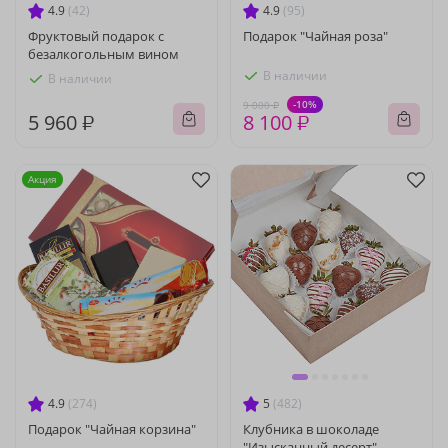
4.9
(42)
4.9
(95)
Фруктовый подарок с
Подарок "Чайная роза"
безалкогольным вином
В наличии
В наличии
-10%
9 000 ₽
5 960 ₽
8 100 ₽
Акция
4.9
(274)
5
(482)
Подарок "Чайная корзина"
Клубника в шоколаде
"Изысканный десерт"