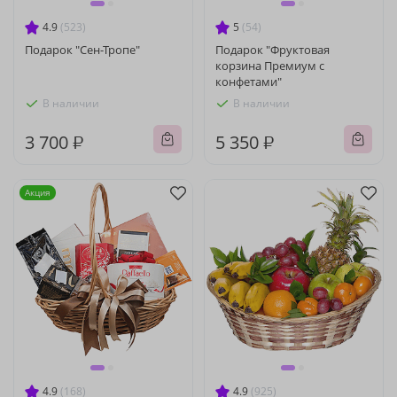
4.9
(523)
5
(54)
Подарок "Сен-Тропе"
Подарок "Фруктовая
корзина Премиум с
конфетами"
В наличии
В наличии
3 700 ₽
5 350 ₽
Акция
4.9
(168)
4.9
(925)