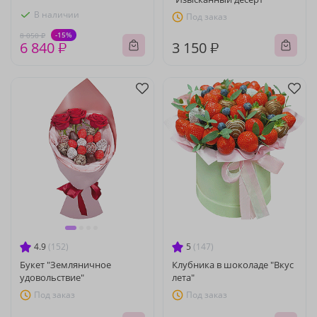
В наличии
Под заказ
-15%
8 050 ₽
6 840 ₽
3 150 ₽
4.9
(152)
5
(147)
Букет "Земляничное
Клубника в шоколаде "Вкус
удовольствие"
лета"
Под заказ
Под заказ