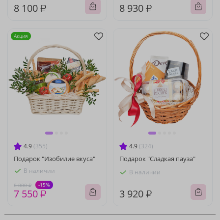
8 100 ₽
8 930 ₽
Акция
4.9
(355)
4.9
(324)
Подарок "Изобилие вкуса"
Подарок "Сладкая пауза"
В наличии
В наличии
-15%
8 880 ₽
7 550 ₽
3 920 ₽