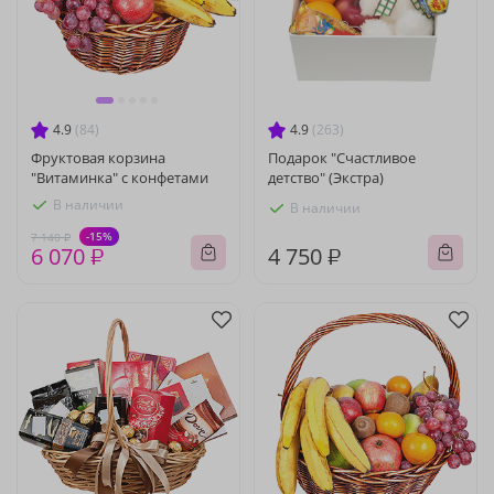
4.9
(84)
4.9
(263)
Фруктовая корзина
Подарок "Счастливое
"Витаминка" с конфетами
детство" (Экстра)
В наличии
В наличии
-15%
7 140 ₽
6 070 ₽
4 750 ₽