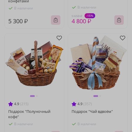
конфетами
В наличии
В наличии
-15%
5 650 ₽
5 300 ₽
4 800 ₽
4.9
(215)
4.9
(357)
Подарок "Полуночный
Подарок "Чай вдвоём"
кофе"
В наличии
В наличии