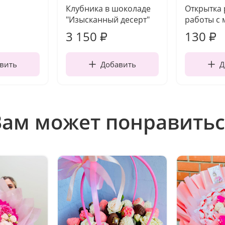
Клубника в шоколаде
Открытка
"Изысканный десерт"
работы с 
3 150
130
₽
₽
вить
Добавить
Д
Вам может понравитьс