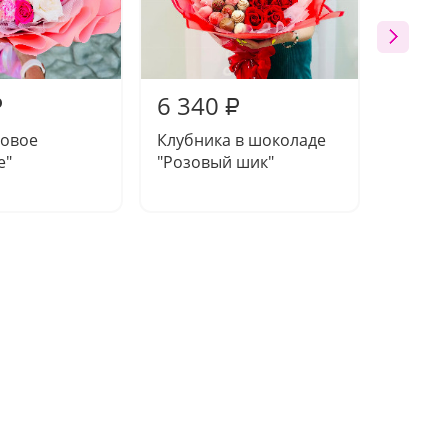
6 340
4 36
₽
₽
зовое
Клубника в шоколаде
Набор 
е"
"Розовый шик"