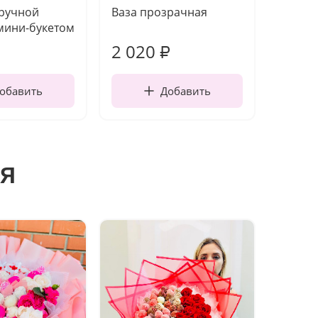
 ручной
Ваза прозрачная
Топпе
мини-букетом
2 020
140
₽
обавить
Добавить
я