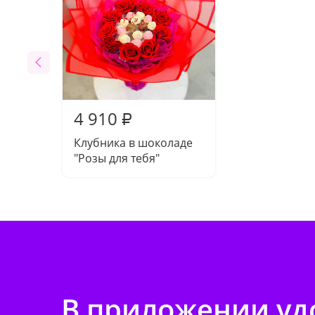
4 910
₽
Клубника в шоколаде
"Розы для тебя"
В приложении удо