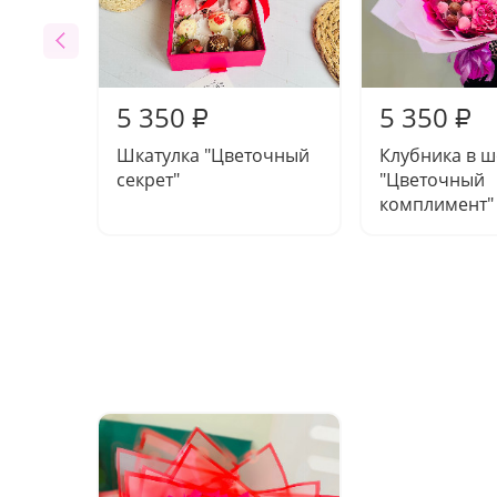
5 350
5 350
₽
₽
Шкатулка "Цветочный
Клубника в 
секрет"
"Цветочный
комплимент"