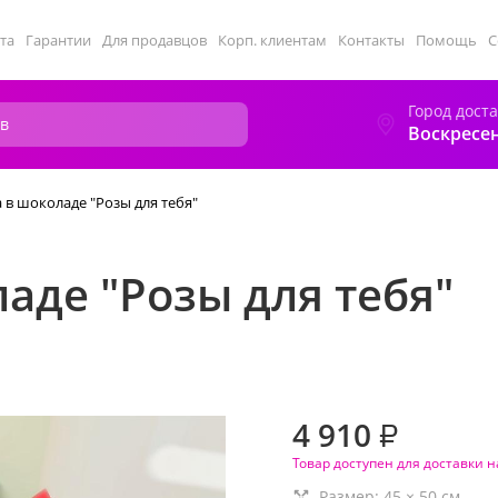
та
Гарантии
Для продавцов
Корп. клиентам
Контакты
Помощь
С
Город дост
Воскресе
 в шоколаде "Розы для тебя"
аде "Розы для тебя"
4 910
₽
Товар доступен для доставки н
Размер:
45
×
50
см