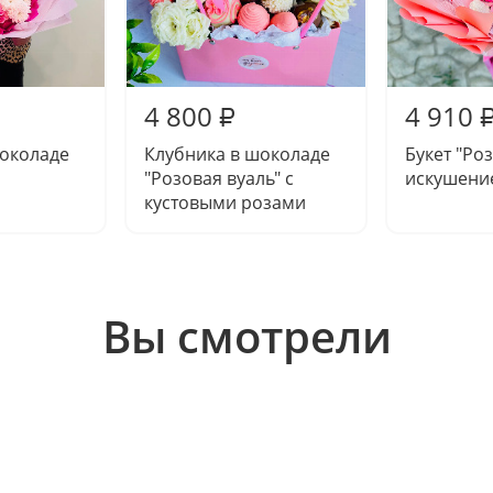
4 800
4 910
₽
шоколаде
Клубника в шоколаде
Букет "Ро
"Розовая вуаль" с
искушени
кустовыми розами
Вы смотрели