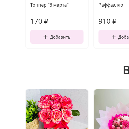
Топпер "8 марта"
Раффаэлло
170
910
₽
₽
Добавить
Доба