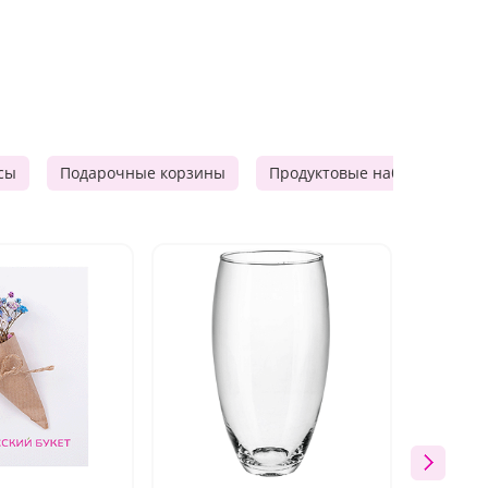
сы
Подарочные корзины
Продуктовые наборы
М