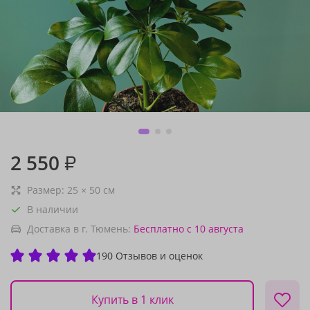
2 550
₽
Размер:
25
×
50
см
В наличии
Доставка в г. Тюмень:
Бесплатно
с 10 августа
190 Отзывов и оценок
Купить в 1 клик