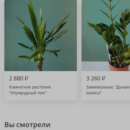
2 880
₽
3 260
₽
Комнатное растение
Замиокулькас "Дыхан
"Изумрудный пик"
оазиса"
Вы смотрели