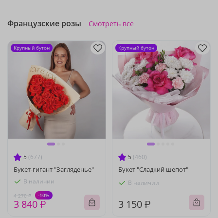
Французские розы
Смотреть все
Крупный бутон
Крупный бутон
5
(677)
5
(460)
Букет-гигант "Загляденье"
Букет "Сладкий шепот"
В наличии
В наличии
-10%
4 270 ₽
3 840 ₽
3 150 ₽