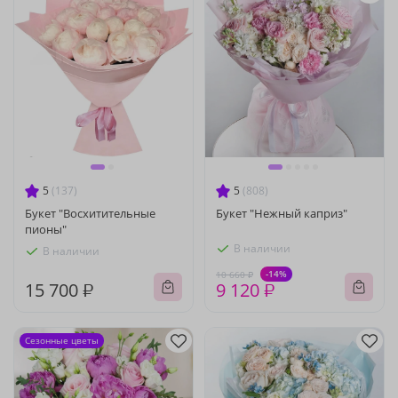
5
(137)
5
(808)
Букет "Восхитительные
Букет "Нежный каприз"
пионы"
В наличии
В наличии
-14%
10 660 ₽
15 700 ₽
9 120 ₽
Сезонные цветы