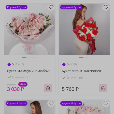
Крупный бутон
Крупный бутон
5
(1767)
5
(250)
Букет "Жемчужина любви"
Букет-гигант "Кассиопея"
В наличии
В наличии
-10%
3 370 ₽
3 030 ₽
5 760 ₽
Крупный бутон
Крупный бутон