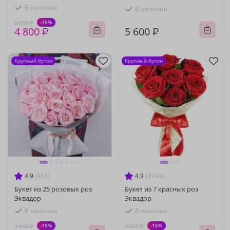
В наличии
В наличии
-15%
5 650 ₽
4 800 ₽
5 600 ₽
Крупный бутон
Крупный бутон
4.9
(963)
4.9
(4744)
Букет из 25 розовых роз
Букет из 7 красных роз
Эквадор
Эквадор
В наличии
В наличии
-15%
-15%
9 560 ₽
2 550 ₽