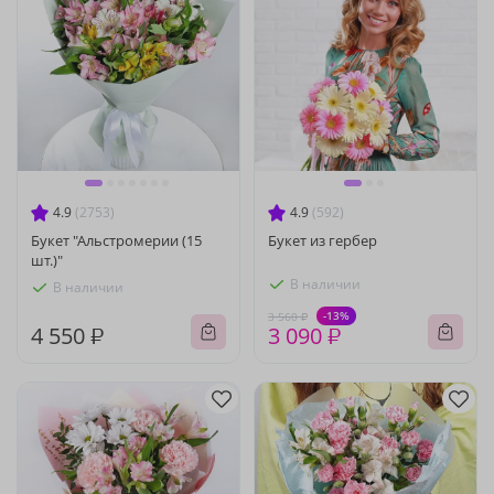
4.9
(2753)
4.9
(592)
Букет "Альстромерии (15
Букет из гербер
шт.)"
В наличии
В наличии
-13%
3 560 ₽
4 550 ₽
3 090 ₽