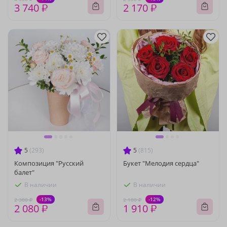
3 740 ₽
2 170 ₽
5
(293)
5
(815)
Композиция "Русский
Букет "Мелодия сердца"
балет"
В наличии
В наличии
-13%
-12%
2 380 ₽
2 180 ₽
2 080 ₽
1 910 ₽