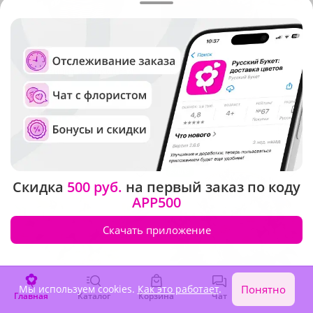
4.9
(765)
4.9
(478)
Композиция "Райский сад"
Композиция "Корзина
ромашек"
В наличии
В наличии
4 730 ₽
8 600 ₽
Акция
Скидка
500 руб.
на первый заказ по коду
APP500
Скачать приложение
Мы используем cookies.
Как это работает
.
Понятно
Главная
Каталог
Корзина
Чат
Войти