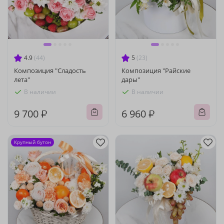
4.9
(44)
5
(23)
Композиция "Сладость
Композиция "Райские
лета"
дары"
В наличии
В наличии
9 700 ₽
6 960 ₽
Крупный бутон