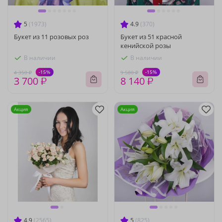
5
(1973)
4.9
(370)
Букет из 11 розовых роз
Букет из 51 красной
кенийской розы
В наличии
В наличии
-15%
-15%
4 350 ₽
9 580 ₽
3 700 ₽
8 140 ₽
Акция
Акция
4.9
(2565)
5
(825)