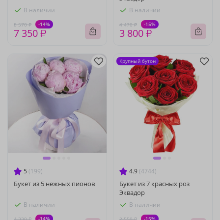
В наличии
В наличии
-14%
-15%
8 570 ₽
4 470 ₽
7 350 ₽
3 800 ₽
Крупный бутон
5
(199)
4.9
(4744)
Букет из 5 нежных пионов
Букет из 7 красных роз
Эквадор
В наличии
В наличии
-14%
-15%
4 330 ₽
2 550 ₽