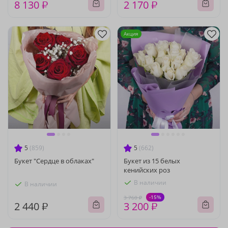
8 130 ₽
2 170 ₽
Акция
5
(859)
5
(662)
Букет "Сердце в облаках"
Букет из 15 белых
кенийских роз
В наличии
В наличии
-15%
3 760 ₽
2 440 ₽
3 200 ₽