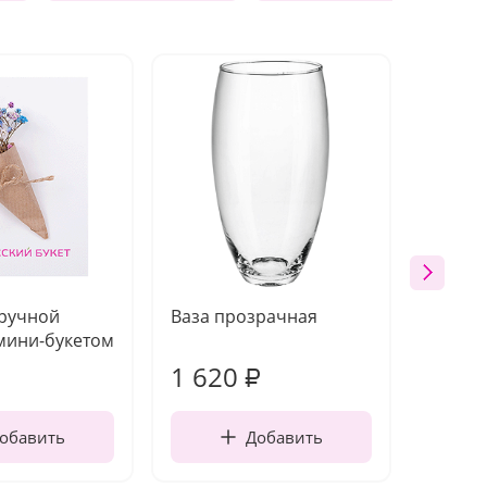
 ручной
Ваза прозрачная
Топпе
мини-букетом
1 620
130
₽
обавить
Добавить