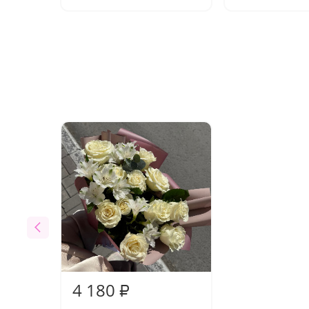
4 180
₽