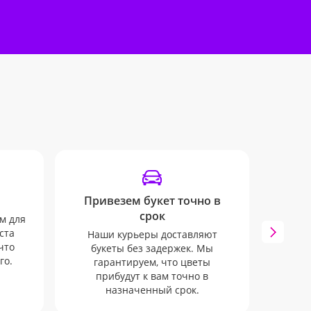
Привезем букет точно в
От
срок
м для
ста
Наши курьеры доставляют
Все в
что
букеты без задержек. Мы
руко
го.
гарантируем, что цветы
ваше
прибудут к вам точно в
SMS-
назначенный срок.