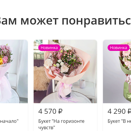
Вам может понравитьс
Новинка
Новинка
4 570
4 290
₽
 начало"
Букет "На горизонте
Букет "В 
чувств"