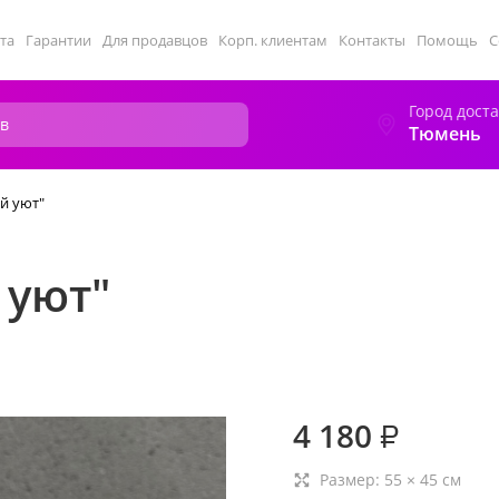
та
Гарантии
Для продавцов
Корп. клиентам
Контакты
Помощь
С
Город дост
Тюмень
й уют"
 уют"
4 180
₽
Размер:
55
×
45
см