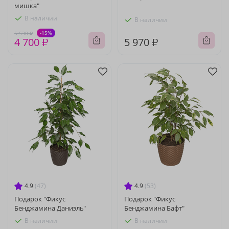
мишка"
В наличии
В наличии
-15%
5 530 ₽
4 700 ₽
5 970 ₽
4.9
(47)
4.9
(53)
Подарок "Фикус
Подарок "Фикус
Бенджамина Даниэль"
Бенджамина Бафт"
В наличии
В наличии