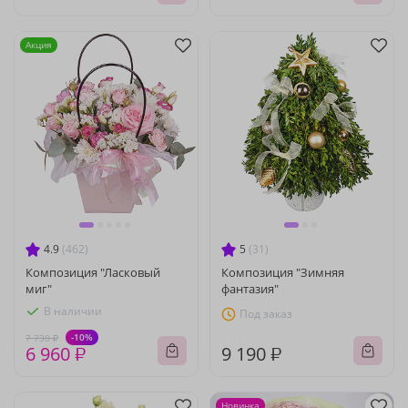
Акция
4.9
(462)
5
(31)
Композиция "Ласковый
Композиция "Зимняя
миг"
фантазия"
В наличии
Под заказ
-10%
7 730 ₽
6 960 ₽
9 190 ₽
Новинка