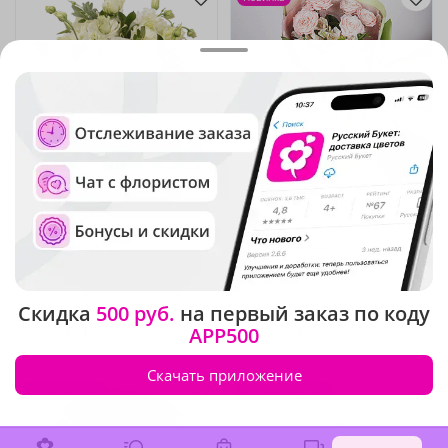
4.9
(124)
4.8
(439)
Букет невесты
Букет "В невесомости"
"Хрустальные грёзы"
В наличии
В наличии
Скидка
500 руб.
на первый заказ по коду
9 670 ₽
6 710 ₽
APP500
Скачать приложение
Крупный бутон
Сезонные цветы