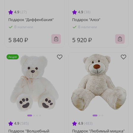
4.9
(27)
4.9
(38)
Подарок "Диффенбахия"
Подарок "Алоэ"
В наличии
В наличии
5 840 ₽
5 920 ₽
Акция
4.9
(585)
4.9
(483)
Подарок "Волшебный
Подарок "Любимый мишка"