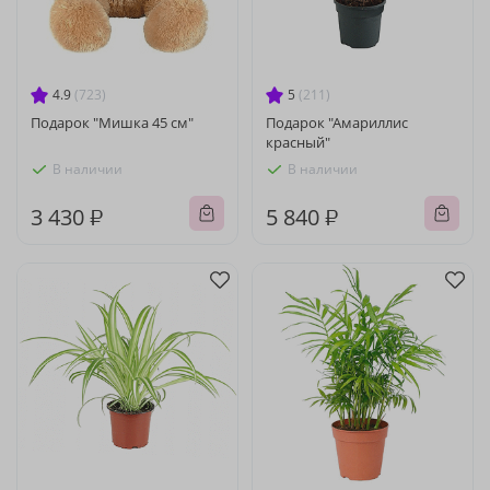
4.9
(723)
5
(211)
Подарок "Мишка 45 см"
Подарок "Амариллис
красный"
В наличии
В наличии
3 430 ₽
5 840 ₽