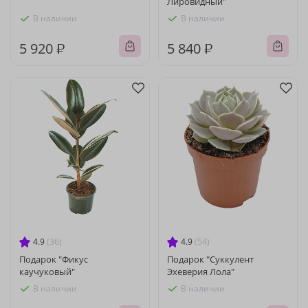
Лировидный"
В наличии
В наличии
5 920 ₽
5 840 ₽
4.9
(36)
4.9
(54)
Подарок "Фикус
Подарок "Суккулент
каучуковый"
Эхеверия Лола"
В наличии
В наличии