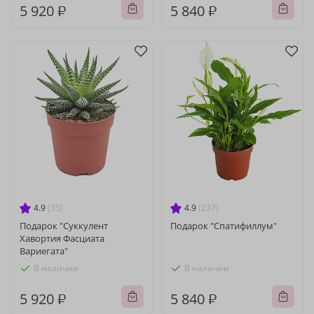
5 920 ₽
5 840 ₽
4.9
(35)
4.9
(237)
Подарок "Суккулент
Подарок "Спатифиллум"
Хавортия Фасциата
Вариегата"
В наличии
В наличии
5 920 ₽
5 840 ₽