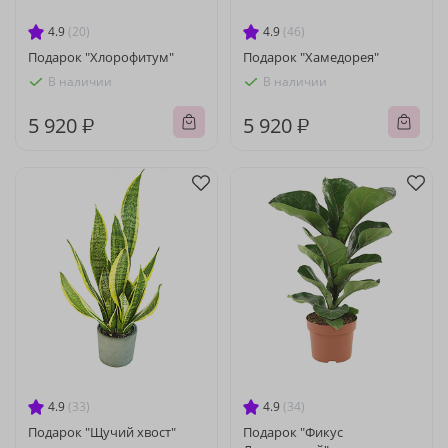
4.9
(20)
4.9
(46)
Подарок "Хлорофитум"
Подарок "Хамедорея"
В наличии
В наличии
5 920 ₽
5 920 ₽
4.9
(33)
4.9
(34)
Подарок "Щучий хвост"
Подарок "Фикус