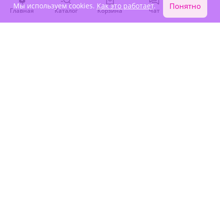
Мы используем cookies.
Как это работает
.
Понятно
Главная
Каталог
Корзина
Чат
Войти
4.9
(3548)
5
(48)
Букет из 15 красных роз
Композиция "Праздничный
Эквадор
уют"
В наличии
Под заказ
11 070 ₽
10 980 ₽