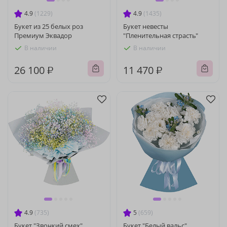
4.9
(1229)
4.9
(1435)
Букет из 25 белых роз
Букет невесты
Премиум Эквадор
"Пленительная страсть"
В наличии
В наличии
26 100 ₽
11 470 ₽
4.9
(735)
5
(659)
Букет "Звонкий смех"
Букет "Белый вальс"