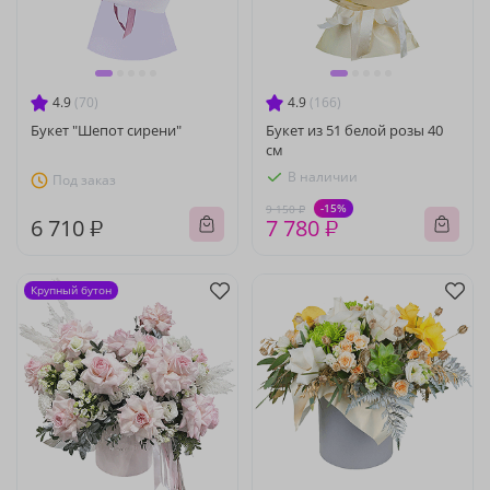
4.9
(70)
4.9
(166)
Букет "Шепот сирени"
Букет из 51 белой розы 40
см
В наличии
Под заказ
-15%
9 150 ₽
6 710 ₽
7 780 ₽
Крупный бутон