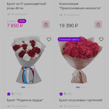
Букет из 51 разноцветной
Композиция
розы 40 см
"Прикосновение нежности"
В наличии
В наличии
-15%
9 240 ₽
7 850 ₽
19 390 ₽
Сезонные цветы
5
(714)
5
(43)
Букет "Родина в сердце"
Букет из розовых гортензий
В наличии
В наличии