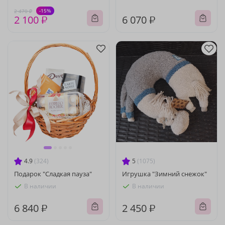
-15%
2 470 ₽
2 100 ₽
6 070 ₽
4.9
(324)
5
(1075)
Подарок "Сладкая пауза"
Игрушка "Зимний снежок"
В наличии
В наличии
6 840 ₽
2 450 ₽