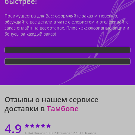
быстрее!
Преимущества для Вас: оформляйте заказ мгновенно,
обсуждайте все детали в чате с флористом и отслеживайте
заказ онлайн на всех этапах. Плюс - эксклюзивные акции и
бонусы за каждый заказ!
Отзывы о нашем сервисе
доставки в
Тамбове
4.9
4 764 Оценок
3 582 Отзывов
27 813 Заказов