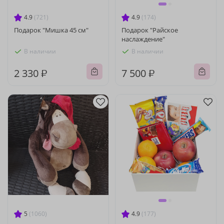
4.9
(721)
4.9
(174)
Подарок "Мишка 45 см"
Подарок "Райское
наслаждение"
В наличии
В наличии
2 330 ₽
7 500 ₽
5
(1060)
4.9
(177)