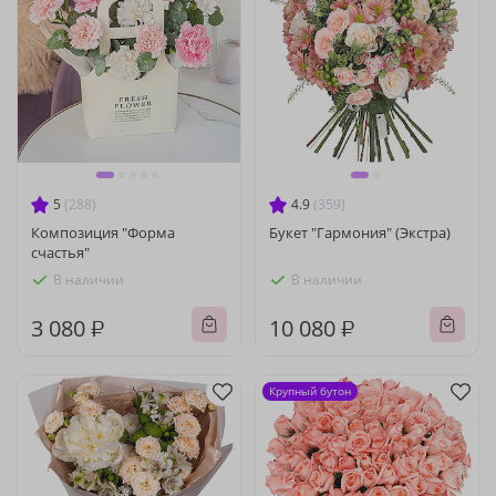
5
(288)
4.9
(359)
Композиция "Форма
Букет "Гармония" (Экстра)
счастья"
В наличии
В наличии
3 080 ₽
10 080 ₽
Крупный бутон