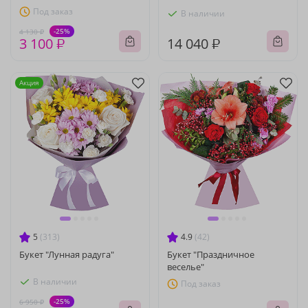
Под заказ
В наличии
-25%
4 130 ₽
3 100 ₽
14 040 ₽
Акция
5
(313)
4.9
(42)
Букет "Лунная радуга"
Букет "Праздничное
веселье"
В наличии
Под заказ
-25%
6 950 ₽