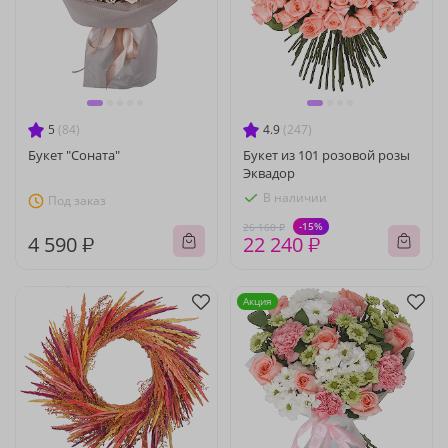
5
(84)
4.9
(247)
Букет "Соната"
Букет из 101 розовой розы
Эквадор
В наличии
Под заказ
-15%
26 160 ₽
4 590 ₽
22 240 ₽
Акция