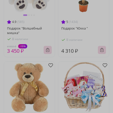
4.9
(585)
5
(1434)
Подарок "Волшебный
Подарок "Юкка "
мишка"
В наличии
В наличии
-15%
4 060 ₽
3 450 ₽
4 310 ₽