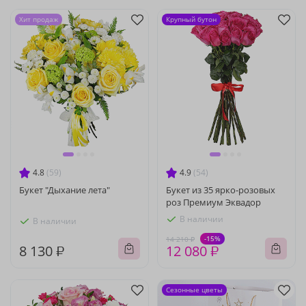
Хит продаж
Крупный бутон
4.8
(59)
4.9
(54)
Букет "Дыхание лета"
Букет из 35 ярко-розовых
роз Премиум Эквадор
В наличии
В наличии
-15%
14 210 ₽
8 130 ₽
12 080 ₽
Сезонные цветы