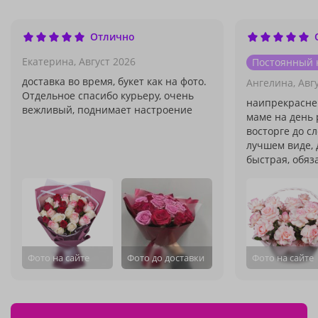
Отлично
Екатерина,
Август 2026
Постоянный 
доставка во время, букет как на фото.
Ангелина,
Авг
Отдельное спасибо курьеру, очень
наипрекрасне
вежливый, поднимает настроение
маме на день 
восторге до сл
лучшем виде, 
быстрая, обяза
Фото на сайте
Фото до доставки
Фото на сайте