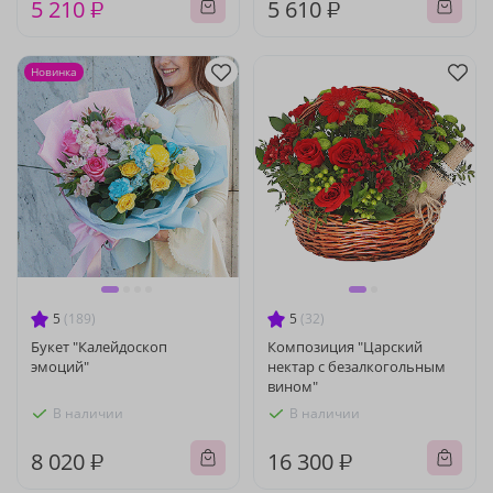
5 210 ₽
5 610 ₽
Новинка
5
(189)
5
(32)
Букет "Калейдоскоп
Композиция "Царский
эмоций"
нектар с безалкогольным
вином"
В наличии
В наличии
8 020 ₽
16 300 ₽