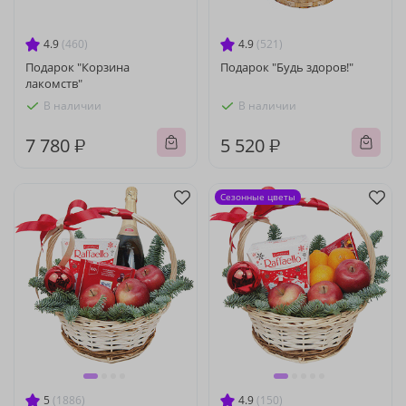
4.9
(460)
4.9
(521)
Подарок "Корзина
Подарок "Будь здоров!"
лакомств"
В наличии
В наличии
7 780 ₽
5 520 ₽
Сезонные цветы
5
(1886)
4.9
(150)