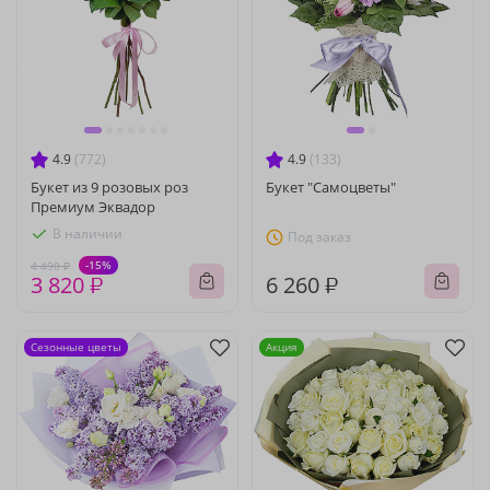
4.9
(772)
4.9
(133)
Букет из 9 розовых роз
Букет "Самоцветы"
Премиум Эквадор
В наличии
Под заказ
-15%
4 490 ₽
3 820 ₽
6 260 ₽
Сезонные цветы
Акция