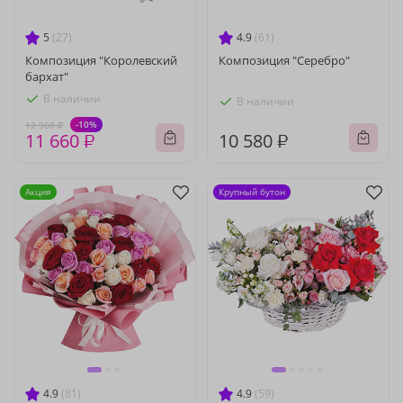
5
(27)
4.9
(61)
Композиция "Королевский
Композиция "Серебро"
бархат"
В наличии
В наличии
-10%
12 960 ₽
11 660 ₽
10 580 ₽
Акция
Крупный бутон
4.9
(81)
4.9
(59)