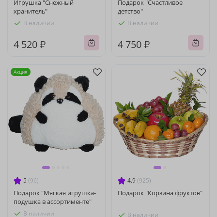
Игрушка "Снежный
Подарок "Счастливое
хранитель"
детство"
В наличии
В наличии
4 520 ₽
4 750 ₽
Акция
5
(96)
4.9
(925)
Подарок "Мягкая игрушка-
Подарок "Корзина фруктов"
подушка в ассортименте"
В наличии
В наличии