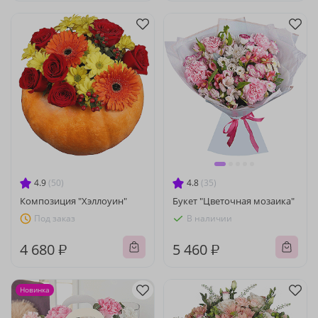
4.9
(50)
4.8
(35)
Композиция "Хэллоуин"
Букет "Цветочная мозаика"
Под заказ
В наличии
4 680 ₽
5 460 ₽
Новинка