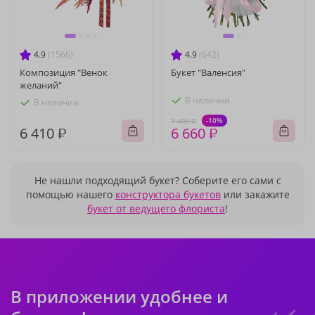
4.9
(1566)
4.9
(642)
Композиция "Венок
Букет "Валенсия"
желаний"
В наличии
В наличии
-10%
7 400 ₽
6 410 ₽
6 660 ₽
Не нашли подходящий букет? Соберите его сами с
помощью нашего
конструктора букетов
или закажите
букет от ведущего флориста
!
В приложении удобнее и