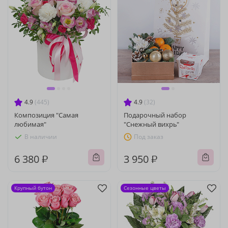
4.9
(445)
4.9
(32)
Композиция "Самая
Подарочный набор
любимая"
"Снежный вихрь"
В наличии
Под заказ
6 380 ₽
3 950 ₽
Крупный бутон
Сезонные цветы