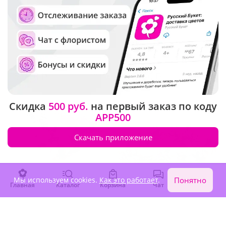
4.9
(23)
4.8
(17)
Букет "Королевский вечер"
Композиция
"Великолепная"
Под заказ
5 710 ₽
68 180 ₽
Скидка
500 руб.
на первый заказ по коду
Сезонные цветы
APP500
Скачать приложение
Мы используем cookies.
Как это работает
.
Понятно
Главная
Каталог
Корзина
Чат
Войти
5
(1518)
4.9
(29)