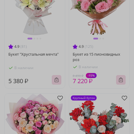
4.9
(81)
4.9
(125)
Букет "Хрустальная мечта"
Букет из 15 пионовидных
роз
В наличии
В наличии
-15%
8 490 ₽
5 380 ₽
7 220 ₽
Крупный бутон