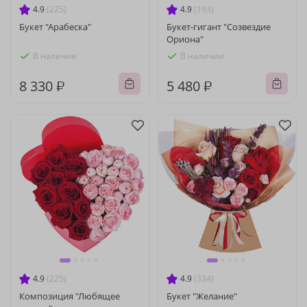
4.9
(225)
4.9
(193)
Букет "Арабеска"
Букет-гигант "Созвездие
Ориона"
В наличии
В наличии
8 330 ₽
5 480 ₽
4.9
(225)
4.9
(334)
Композиция "Любящее
Букет "Желание"