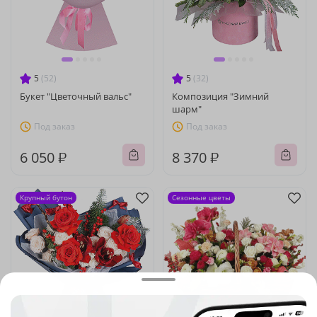
5
(52)
5
(32)
Букет "Цветочный вальс"
Композиция "Зимний
шарм"
Под заказ
Под заказ
6 050 ₽
8 370 ₽
Крупный бутон
Сезонные цветы