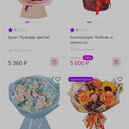
5
(1333)
5
(1385)
Букет "Бульвар цветов"
Композиция "Любовь и
нежность"
В наличии
В наличии
-10%
6 220 ₽
5 360 ₽
5 600 ₽
Крупный бутон