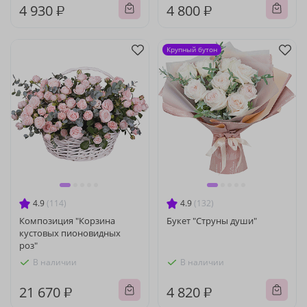
4 930 ₽
4 800 ₽
Крупный бутон
4.9
(114)
4.9
(132)
Композиция "Корзина
Букет "Струны души"
кустовых пионовидных
роз"
В наличии
В наличии
21 670 ₽
4 820 ₽