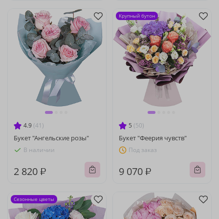
Крупный бутон
4.9
(41)
5
(50)
Букет "Ангельские розы"
Букет "Феерия чувств"
В наличии
Под заказ
2 820 ₽
9 070 ₽
Сезонные цветы