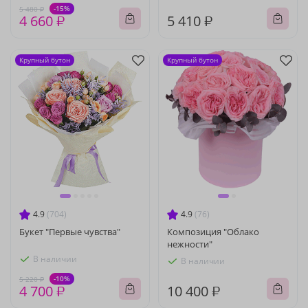
-15%
5 480 ₽
4 660 ₽
5 410 ₽
Крупный бутон
Крупный бутон
4.9
(704)
4.9
(76)
Букет "Первые чувства"
Композиция "Облако
нежности"
В наличии
В наличии
-10%
5 220 ₽
4 700 ₽
10 400 ₽