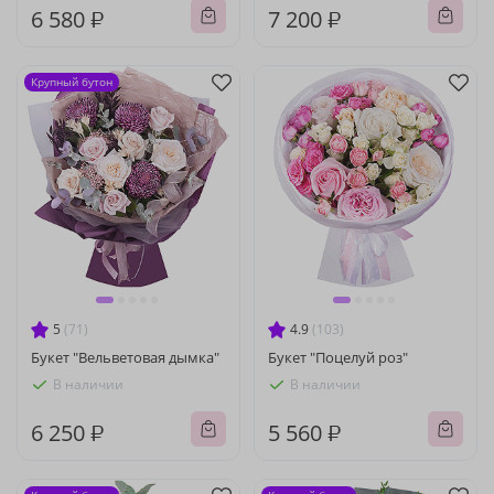
6 580 ₽
7 200 ₽
Крупный бутон
5
(71)
4.9
(103)
Букет "Вельветовая дымка"
Букет "Поцелуй роз"
В наличии
В наличии
6 250 ₽
5 560 ₽