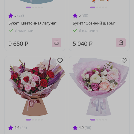
5
(23)
5
(38)
Букет "Цветочная лагуна"
Букет "Осенний шарм"
В наличии
В наличии
9 650 ₽
5 040 ₽
4.6
(44)
4.9
(56)