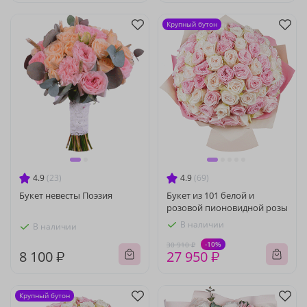
Крупный бутон
4.9
(23)
4.9
(69)
Букет невесты Поэзия
Букет из 101 белой и
розовой пионовидной розы
В наличии
В наличии
-10%
30 910 ₽
8 100 ₽
27 950 ₽
Крупный бутон