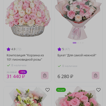
4.9
(72)
5
(47)
Композиция "Корзина из
Букет "Для самой нежной"
101 пионовидной розы"
В наличии
В наличии
-15%
36 990 ₽
31 440 ₽
6 280 ₽
Акция