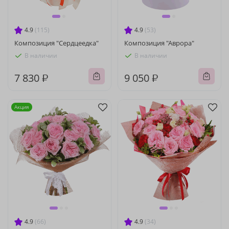
4.9
(115)
4.9
(53)
Композиция "Сердцеедка"
Композиция "Аврора"
В наличии
В наличии
7 830 ₽
9 050 ₽
Акция
4.9
(66)
4.9
(34)