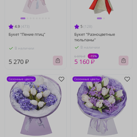
4.9
(473)
5
(128)
Букет "Пение птиц"
Букет "Разноцветные
тюльпаны"
В наличии
В наличии
-15%
6 070 ₽
5 270 ₽
5 160 ₽
Сезонные цветы
Сезонные цветы