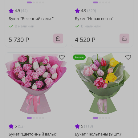
4.9
(44)
4.9
(329)
Букет "Весенний вальс"
Букет "Новая весна"
В наличии
В наличии
5 730 ₽
4 520 ₽
Акция
5
(52)
5
(118)
Букет "Цветочный вальс"
Букет "Тюльпаны (9 шт.)"