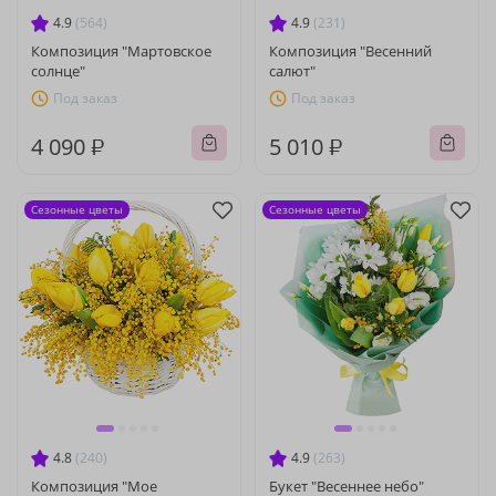
4.9
(564)
4.9
(231)
Композиция "Мартовское
Композиция "Весенний
солнце"
салют"
Под заказ
Под заказ
4 090 ₽
5 010 ₽
Сезонные цветы
Сезонные цветы
4.8
(240)
4.9
(263)
Композиция "Мое
Букет "Весеннее небо"