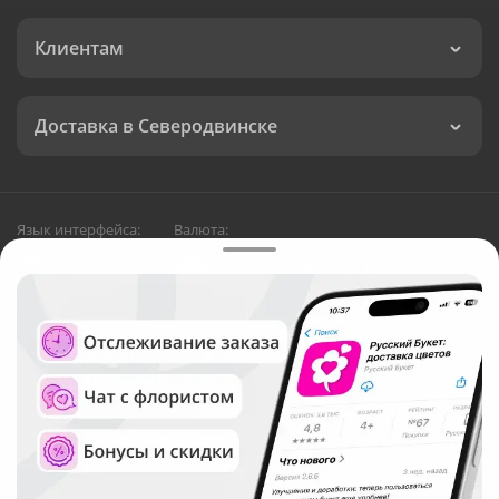
Клиентам
Доставка в Северодвинске
Язык интерфейса:
Валюта:
©
Служба круглосуточной доставки цветов в
Северодвинске
Русский Букет, 2026
Общество с ограниченной ответственностью «Технология»
ОГРН: 1195476081745, ИНН: 5410081997
Юридический адрес: г. Новосибирск, ул. Ипподромская,
д.42, оф. 3