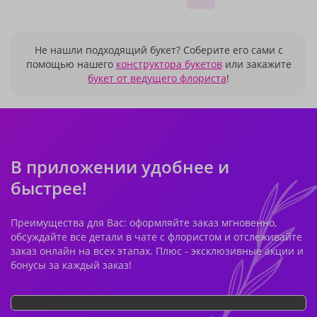
Не нашли подходящий букет? Соберите его сами с
помощью нашего
конструктора букетов
или закажите
букет от ведущего флориста
!
В приложении удобнее и
быстрее!
Преимущества для Вас: оформляйте заказ мгновенно,
обсуждайте все детали в чате с флористом и отслеживайте
заказ онлайн на всех этапах. Плюс - эксклюзивные акции и
бонусы за каждый заказ!