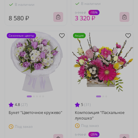
В наличии
В наличии
-15%
3 910 ₽
8 580 ₽
3 320 ₽
Сезонные цветы
Акция
4.8
(27)
5
(31)
Букет "Цветочное кружево"
Композиция "Пасхальное
лукошко"
Под заказ
Под заказ
-25%
5 750 ₽