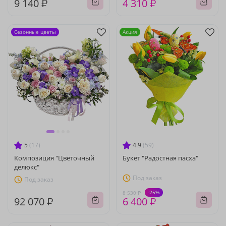
9 140 ₽
4 310 ₽
Сезонные цветы
Акция
5
(17)
4.9
(59)
Композиция "Цветочный
Букет "Радостная пасха"
делюкс"
Под заказ
Под заказ
-25%
8 530 ₽
92 070 ₽
6 400 ₽