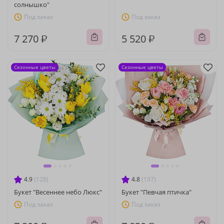
солнышко"
Под заказ
Под заказ
7 270 ₽
5 520 ₽
Сезонные цветы
Сезонные цветы
4.9
(128)
4.8
(197)
Букет "Весеннее небо Люкс"
Букет "Певчая птичка"
Под заказ
Под заказ