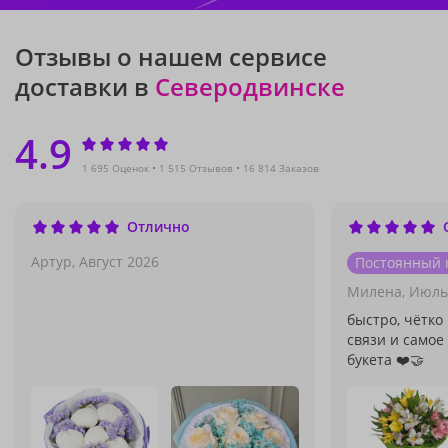
Отзывы о нашем сервисе
доставки в
Северодвинске
4.9
1 695 Оценок
1 515 Отзывов
16 814 Заказов
Отлично
Артур,
Август 2026
Постоянный 
Милена,
Июль
быстро, чётко 
связи и самое
букета ❤️🤝