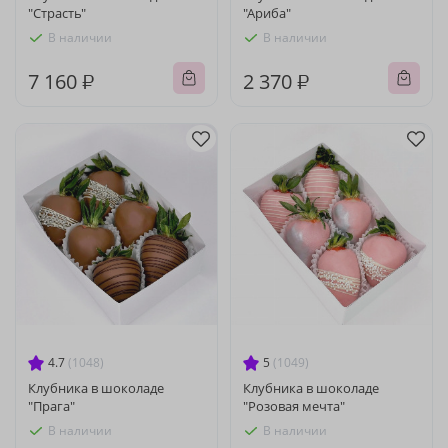
"Страсть"
"Ариба"
В наличии
В наличии
7 160 ₽
2 370 ₽
4.7
(1048)
5
(1049)
Клубника в шоколаде
Клубника в шоколаде
"Прага"
"Розовая мечта"
В наличии
В наличии