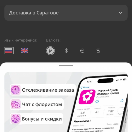
Доставка в Саратове
Язык интерфейса:
Валюта:
©
Служба круглосуточной доставки цветов в Саратове
Русский Букет, 2026
Общество с ограниченной ответственностью «Технология»
ОГРН: 1195476081745, ИНН: 5410081997
Юридический адрес: г. Новосибирск, ул. Ипподромская,
д.42, оф. 3
Рейтинг Русского букета в г. Саратов