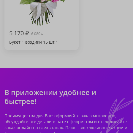
5 170
₽
6 080
₽
Букет "Гвоздики 15 шт."
В приложении удобнее и
быстрее!
Преимущества для Вас: оформляйте заказ мгновенно,
обсуждайте все детали в чате с флористом и отслеживайте
заказ онлайн на всех этапах. Плюс - эксклюзивные акции и