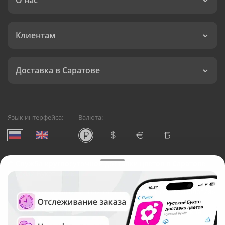
О нас
Клиентам
Доставка в Саратове
Язык интерфейса:
Валюта:
©
Служба круглосуточной доставки цветов в Саратове
Русский Букет, 2026
Общество с ограниченной ответственностью «Технология»
ОГРН: 1195476081745, ИНН: 5410081997
Юридический адрес: г. Новосибирск, ул. Ипподромская,
д.42, оф. 3