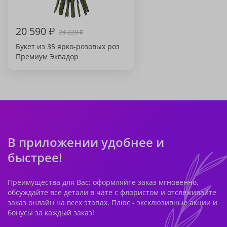
20 590
₽
24 220
₽
Букет из 35 ярко-розовых роз
Премиум Эквадор
В приложении удобнее и
быстрее!
Преимущества для Вас: оформляйте заказ мгновенно,
обсуждайте все детали в чате с флористом и отслеживайте
заказ онлайн на всех этапах. Плюс - эксклюзивные акции и
бонусы за каждый заказ!