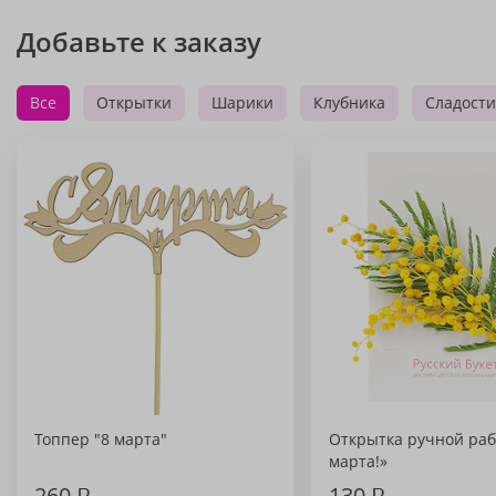
Добавьте к заказу
Все
Открытки
Шарики
Клубника
Сладости
Топпер "8 марта"
Открытка ручной раб
марта!»
260
₽
130
₽