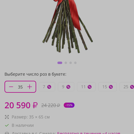
Выберите число роз в букете:
7
9
11
15
25
20 590
₽
24 220
₽
-15%
Размер:
35
×
65
см
В наличии
Доставка в г. Самара:
Бесплатно
в течение ~4 часов