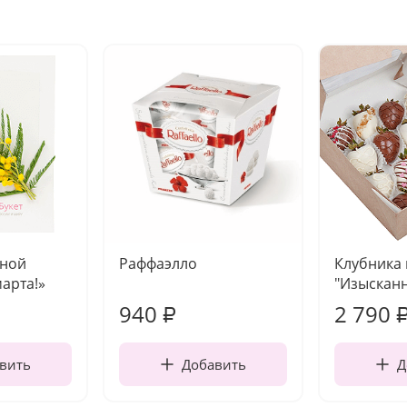
чной
Раффаэлло
Клубника
марта!»
"Изысканн
940
2 790
₽
вить
Добавить
Д