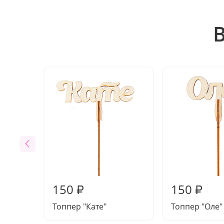
150
150
₽
₽
Топпер "Кате"
Топпер "Оле"