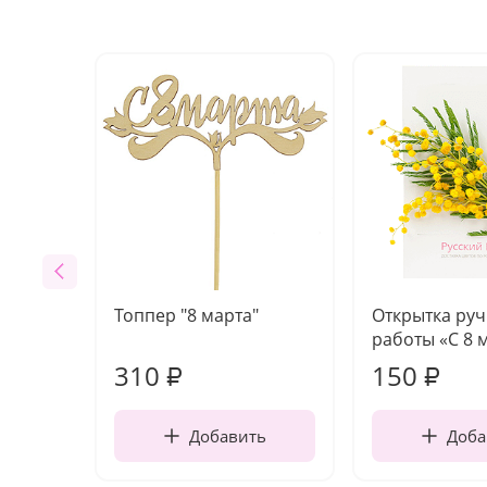
Топпер "8 марта"
Открытка ру
работы «С 8 
310
150
₽
₽
Добавить
Доба