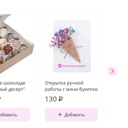
 в шоколаде
Открытка ручной
Ваза п
ый десерт"
работы с мини-букетом
130
1 10
₽
₽
обавить
Добавить