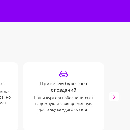
з!
Привезем букет без
Инф
опозданий
м для
Мы 
а, но
инфо
Наши курьеры обеспечивают
мет
SMS и 
надежную и своевременную
к
доставку каждого букета.