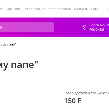
та
Гарантии
Для продавцов
Корп. клиентам
Контакты
Помощь
С
Город дост
Москва
ому папе"
у папе"
Товар доступен только при
150
₽