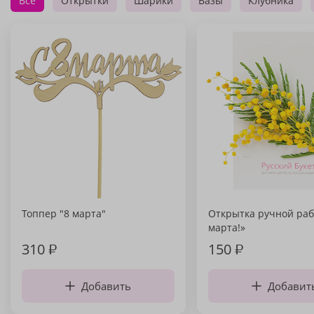
Все
Открытки
Шарики
Вазы
Клубника
Топпер "8 марта"
Открытка ручной раб
марта!»
310
₽
150
₽
Добавить
Добавит