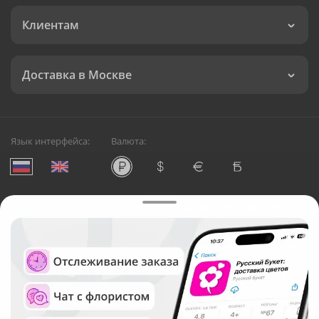
Клиентам
Доставка в Москве
Язык интерфейса:
Валюта:
©
Служба круглосуточной доставки цветов в Москве
Русский Букет, 2026
Общество с ограниченной ответственностью «Технология»
ОГРН: 1195476081745, ИНН: 5410081997
Юридический адрес: г. Новосибирск, ул. Ипподромская,
д.42, оф. 3