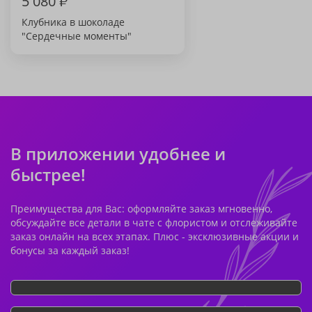
5 080
₽
Клубника в шоколаде
"Сердечные моменты"
В приложении удобнее и
быстрее!
Преимущества для Вас: оформляйте заказ мгновенно,
обсуждайте все детали в чате с флористом и отслеживайте
заказ онлайн на всех этапах. Плюс - эксклюзивные акции и
бонусы за каждый заказ!