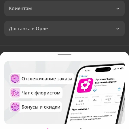
Клиентам
Доставка в Орле
Язык интерфейса:
Валюта:
©
Служба круглосуточной доставки цветов в Орле
Русский Букет, 2026
Общество с ограниченной ответственностью «Технология»
ОГРН: 1195476081745, ИНН: 5410081997
Юридический адрес: г. Новосибирск, ул. Ипподромская,
д.42, оф. 3