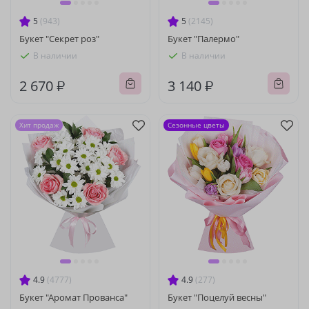
5
(943)
5
(2145)
Букет "Секрет роз"
Букет "Палермо"
В наличии
В наличии
2 670 ₽
3 140 ₽
Хит продаж
Сезонные цветы
4.9
(4777)
4.9
(277)
Букет "Аромат Прованса"
Букет "Поцелуй весны"