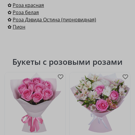
✿
Роза красная
✿
Роза белая
✿
Роза Дэвида Остина (пионовидная)
✿
Пион
Букеты с розовыми розами