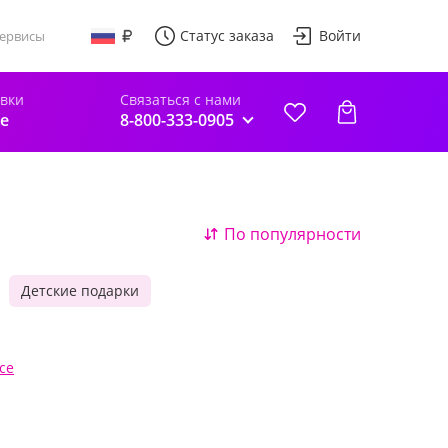
Статус заказа
Войти
ервисы
авки
Связаться с нами
е
8-800-333-0905
По популярности
Детские подарки
се