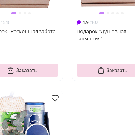
(154)
4.9
(102)
ок "Роскошная забота"
Подарок "Душевная
гармония"
Заказать
Заказать