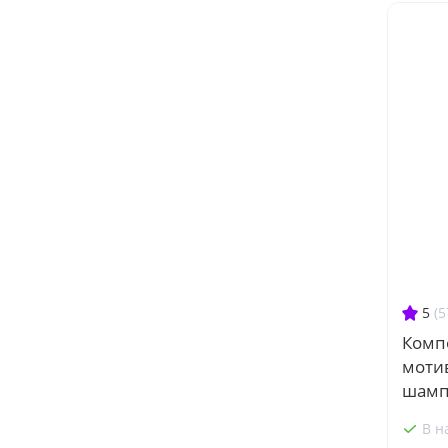
5
(5
Комп
моти
шамп
В н