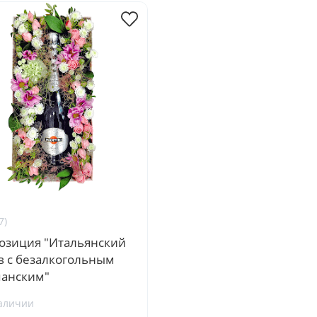
7)
озиция "Итальянский
в с безалкогольным
анским"
аличии