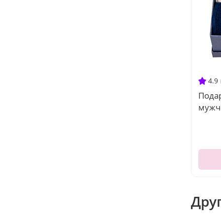
4.9
Пода
мужч
Дру