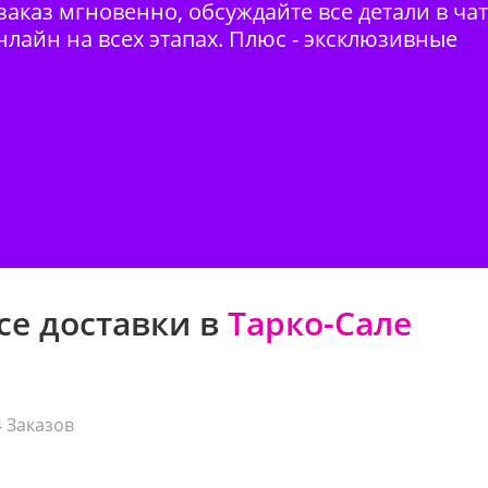
аказ мгновенно, обсуждайте все детали в ча
нлайн на всех этапах. Плюс - эксклюзивные
се доставки в
Тарко-Сале
4 Заказов