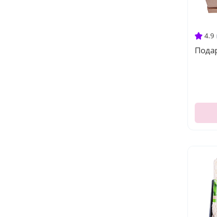
4.9
Подар