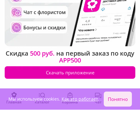
Доставка цветов по России и Миру
Адрес
Ноябрьск
,
ул. Республики, д. 46
Бесплатно. Круглосуточно
8-800-333-0905
По любым вопросам
Скидка
500 руб.
на первый заказ по коду
info@rus-buket.ru
APP500
Скачать приложение
Мы используем cookies.
Как это работает
.
Понятно
Главная
Каталог
Корзина
Чат
Войти
О нас
Клиентам