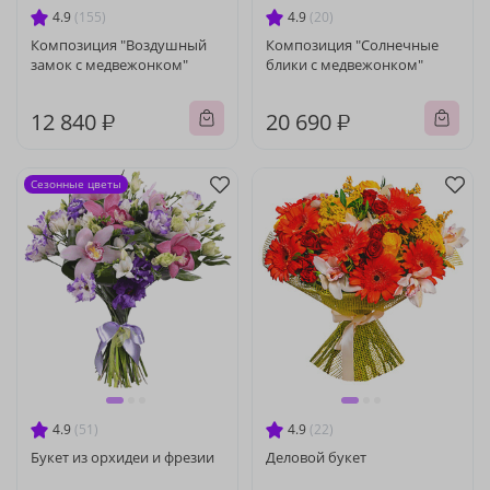
4.9
(155)
4.9
(20)
Композиция "Воздушный
Композиция "Солнечные
замок с медвежонком"
блики с медвежонком"
12 840 ₽
20 690 ₽
Сезонные цветы
4.9
(51)
4.9
(22)
Букет из орхидеи и фрезии
Деловой букет