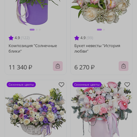
4.9
(122)
4.9
(99)
Композиция "Солнечные
Букет невесты "История
блики"
любви"
11 340 ₽
6 270 ₽
Сезонные цветы
Сезонные цветы