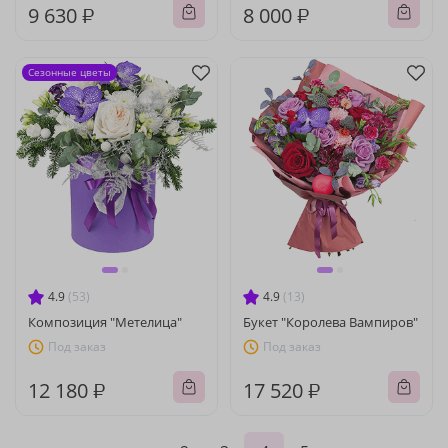
9 630 ₽
8 000 ₽
Сезонные цветы
4.9
(53)
4.9
(13)
Композиция "Метелица"
Букет "Королева Вампиров"
Под заказ
Под заказ
12 180 ₽
17 520 ₽