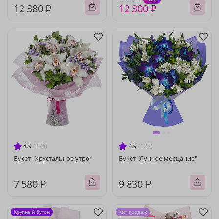
13 670 ₽
12 380 ₽
12 300 ₽
4.9
(376)
4.9
(128)
Букет "Хрустальное утро"
Букет "Лунное мерцание"
7 580 ₽
9 830 ₽
Крупный бутон
Хит продаж