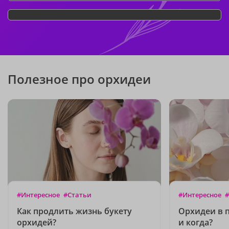
Полезное про орхидеи
#Интересное
#Статьи
#Интересное
#
Как продлить жизнь букету
Орхидеи в п
орхидей?
и когда?