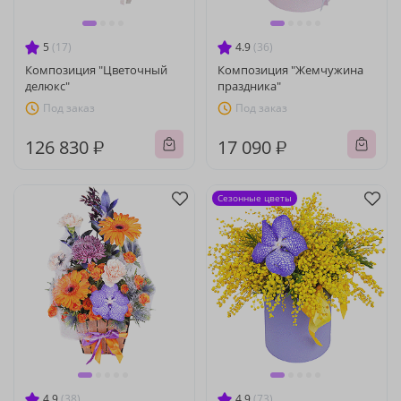
5
(17)
4.9
(36)
Композиция "Цветочный
Композиция "Жемчужина
делюкс"
праздника"
Под заказ
Под заказ
126 830 ₽
17 090 ₽
Сезонные цветы
4.9
(38)
4.9
(73)