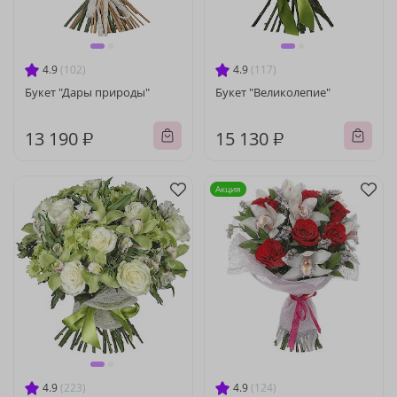
4.9
(102)
4.9
(117)
Букет "Дары природы"
Букет "Великолепие"
13 190 ₽
15 130 ₽
Акция
4.9
(223)
4.9
(124)