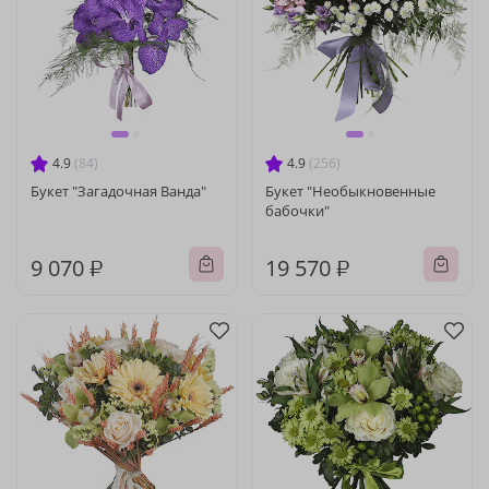
4.9
(84)
4.9
(256)
Букет "Загадочная Ванда"
Букет "Необыкновенные
бабочки"
9 070 ₽
19 570 ₽