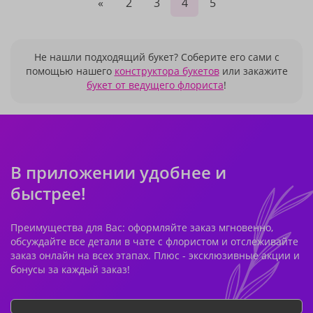
«
2
3
4
5
Не нашли подходящий букет? Соберите его сами с
помощью нашего
конструктора букетов
или закажите
букет от ведущего флориста
!
В приложении удобнее и
быстрее!
Преимущества для Вас: оформляйте заказ мгновенно,
обсуждайте все детали в чате с флористом и отслеживайте
заказ онлайн на всех этапах. Плюс - эксклюзивные акции и
бонусы за каждый заказ!