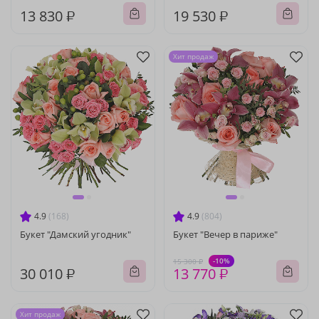
13 830 ₽
19 530 ₽
Хит продаж
4.9
(168)
4.9
(804)
Букет "Дамский угодник"
Букет "Вечер в париже"
-10%
15 300 ₽
30 010 ₽
13 770 ₽
Хит продаж