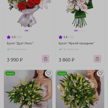
4.9
(86)
4.8
(72)
Букет "Дуэт Люкс"
Букет "Яркий праздник"
В наличии
В наличии
3 990 ₽
3 860 ₽
Акция
Акция