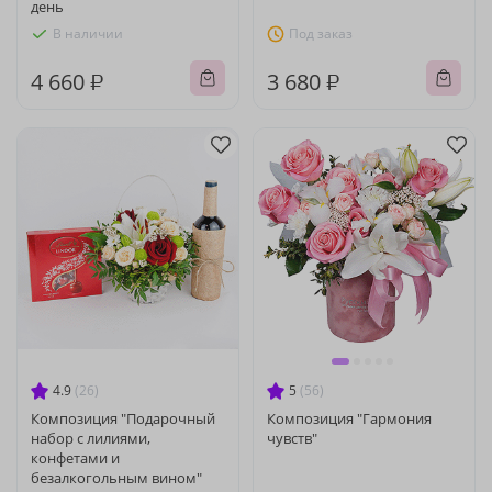
день
В наличии
Под заказ
4 660 ₽
3 680 ₽
4.9
(26)
5
(56)
Композиция "Подарочный
Композиция "Гармония
набор с лилиями,
чувств"
конфетами и
безалкогольным вином"