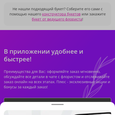
Не нашли подходящий букет? Соберите его сами с
помощью нашего
конструктора букетов
или закажите
букет от ведущего флориста
!
В приложении удобнее и
быстрее!
Преимущества для Вас: оформляйте заказ мгновенно,
обсуждайте все детали в чате с флористом и отслеживайте
заказ онлайн на всех этапах. Плюс - эксклюзивные акции и
бонусы за каждый заказ!