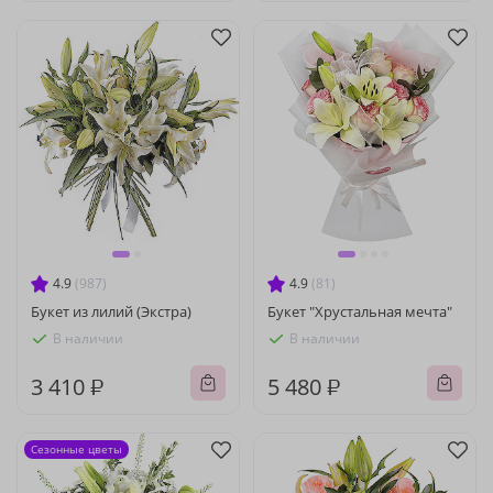
4.9
(987)
4.9
(81)
Букет из лилий (Экстра)
Букет "Хрустальная мечта"
В наличии
В наличии
3 410 ₽
5 480 ₽
Сезонные цветы