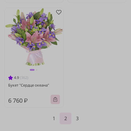
4.9
(362)
Букет "Сердце океана"
6 760 ₽
1
2
3