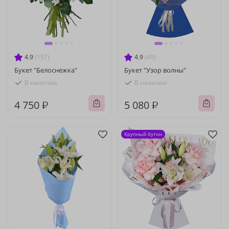
4.9
(157)
4.9
(49)
Букет "Белоснежка"
Букет "Узор волны"
В наличии
В наличии
4 750 ₽
5 080 ₽
Крупный бутон