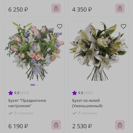
6 250 ₽
4 350 ₽
4.9
(614)
4.9
(436)
Букет "Праздничное
Букет из лилий
настроение"
(Уменьшенный)
В наличии
В наличии
6 190 ₽
2 530 ₽