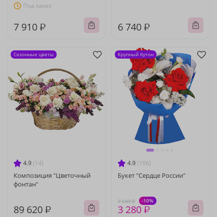
Под заказ
7 910 ₽
6 740 ₽
Сезонные цветы
Крупный бутон
4.9
(14)
4.9
(106)
Композиция "Цветочный
Букет "Сердце России"
фонтан"
-10%
3 640 ₽
89 620 ₽
3 280 ₽