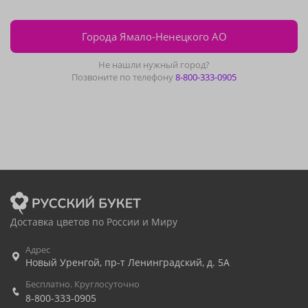
Города Ямало-Ненецкого АО
Не нашли нужный город?
Позвоните по телефону
8-800-333-0905
Доставка цветов по России и Миру
Адрес
Новый Уренгой
,
пр-т Ленинградский, д. 5А
Бесплатно. Круглосуточно
8-800-333-0905