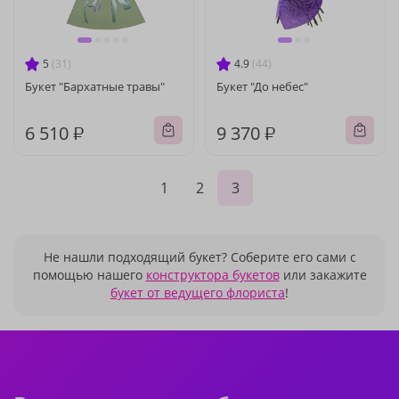
5
(31)
4.9
(44)
Букет "Бархатные травы"
Букет "До небес"
6 510 ₽
9 370 ₽
1
2
3
Не нашли подходящий букет? Соберите его сами с
помощью нашего
конструктора букетов
или закажите
букет от ведущего флориста
!