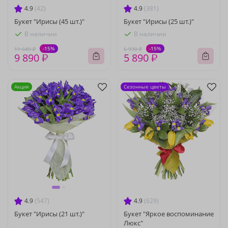
4.9
(42)
4.9
(381)
Букет "Ирисы (45 шт.)"
Букет "Ирисы (25 шт.)"
В наличии
В наличии
-15%
-15%
11 640 ₽
6 930 ₽
9 890 ₽
5 890 ₽
Акция
Сезонные цветы
4.9
(547)
4.9
(629)
Букет "Ирисы (21 шт.)"
Букет "Яркое воспоминание
Люкс"