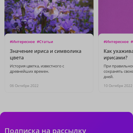
#Интересное
#Статьи
#Интересное
#
Значение ириса и символика
Как ухажив
цвета
ирисами?
История цветка, известного с
При правильно
древнейших времен.
сохранять свою 
дней.
06 Октября 2022
10 Октября 2022
Подписка на рассылку