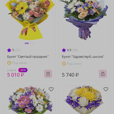
5
(21)
4.9
(59)
Букет "Светлый праздник"
Букет "Здравствуй, школа"
Под заказ
Под заказ
-25%
6 680 ₽
5 010 ₽
5 740 ₽