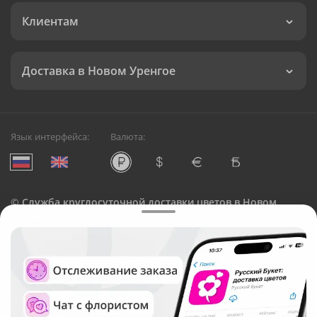
Клиентам
Доставка в Новом Уренгое
Язык интерфейса:
Валюта:
©
Служба круглосуточной доставки цветов в Новом
Уренгое
Русский Букет, 2026
Общество с ограниченной ответственностью «Технология»
ОГРН: 1195476081745, ИНН: 5410081997
Юридический адрес: г. Новосибирск, ул. Ипподромская,
д.42, оф. 3