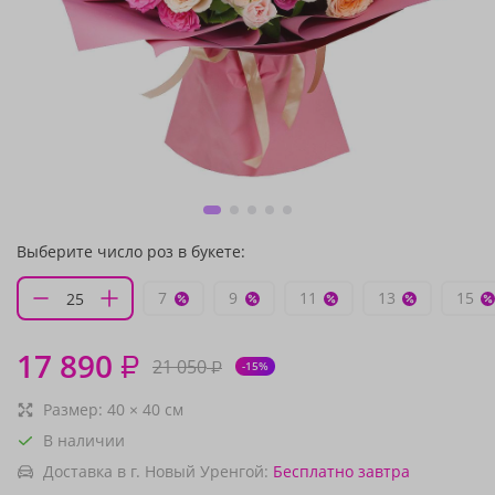
Выберите число роз в букете:
7
9
11
13
15
17 890
₽
21 050
₽
-15%
Размер:
40
×
40
см
В наличии
Доставка в г. Новый Уренгой:
Бесплатно
завтра