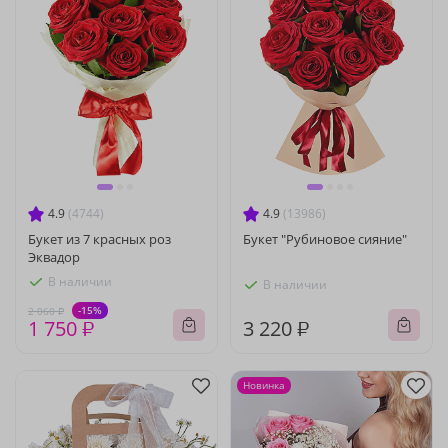
4.9
(4744)
4.9
(13986)
Букет из 7 красных роз
Букет "Рубиновое сияние"
Эквадор
В наличии
В наличии
-15%
2 060 ₽
1 750 ₽
3 220 ₽
Новинка