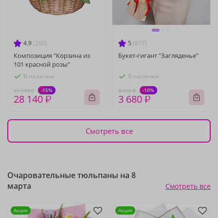
4.9
(200)
5
(677)
Композиция "Корзина из
Букет-гигант "Загляденье"
101 красной розы"
В наличии
В наличии
-15%
-10%
33 110 ₽
4 090 ₽
28 140 ₽
3 680 ₽
Смотреть все
Очаровательные тюльпаны на 8
марта
Смотреть все
Акция
Акция