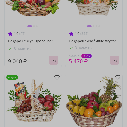
4.9
(57)
4.9
(355)
Подарок "Вкус Прованса"
Подарок "Изобилие вкуса"
В наличии
В наличии
-15%
6 440 ₽
9 040 ₽
5 470 ₽
Акция