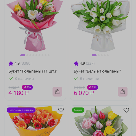
4.9
(3380)
4.9
(227)
Букет "Тюльпаны (11 шт.)"
Букет "Белые тюльпаны"
В наличии
В наличии
-15%
-15%
4 920 ₽
7 140 ₽
4 180 ₽
6 070 ₽
Сезонные цветы
Акция