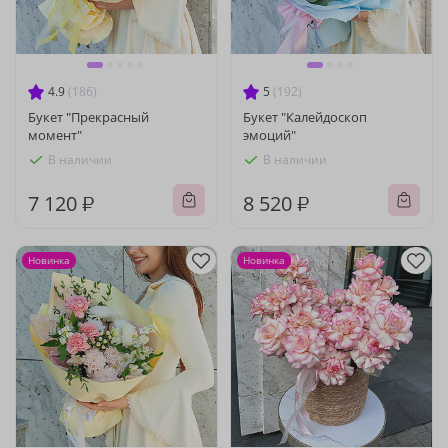
4.9
(186)
5
(192)
Букет "Прекрасный
Букет "Калейдоскоп
момент"
эмоций"
В наличии
В наличии
7 120 ₽
8 520 ₽
Новинка
Новинка