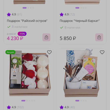
4.9
(61)
4.9
(72)
Подарок "Райский остров"
Подарок "Черный бархат"
В наличии
В наличии
-15%
4 980 ₽
4 230 ₽
5 850 ₽
Акция
4.9
(102)
4.9
(40)