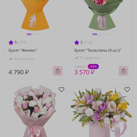
5
(107)
5
(118)
Букет "Феникс"
Букет "Тюльпаны (9 шт.)"
В наличии
В наличии
-15%
4 200 ₽
4 790 ₽
3 570 ₽