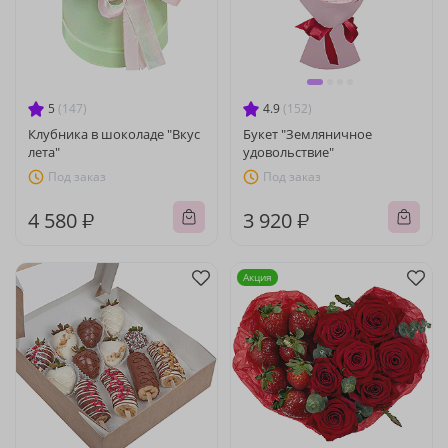
5
(147)
4.9
(152)
Клубника в шоколаде "Вкус
Букет "Земляничное
лета"
удовольствие"
Под заказ
Под заказ
4 580 ₽
3 920 ₽
Акция