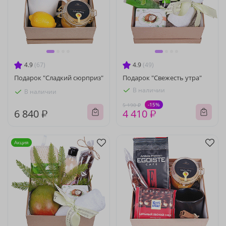
4.9
(67)
4.9
(49)
Подарок "Сладкий сюрприз"
Подарок "Свежесть утра"
В наличии
В наличии
-15%
5 190 ₽
6 840 ₽
4 410 ₽
Акция