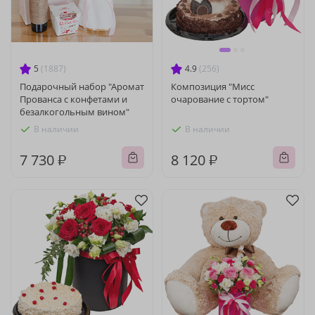
5
(1887)
4.9
(256)
Подарочный набор "Аромат
Композиция "Мисс
Прованса с конфетами и
очарование с тортом"
безалкогольным вином"
В наличии
В наличии
7 730 ₽
8 120 ₽