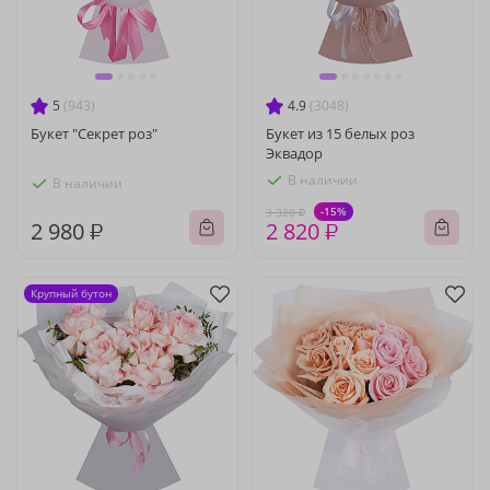
5
(943)
4.9
(3048)
Букет "Секрет роз"
Букет из 15 белых роз
Эквадор
В наличии
В наличии
-15%
3 320 ₽
2 980 ₽
2 820 ₽
Крупный бутон