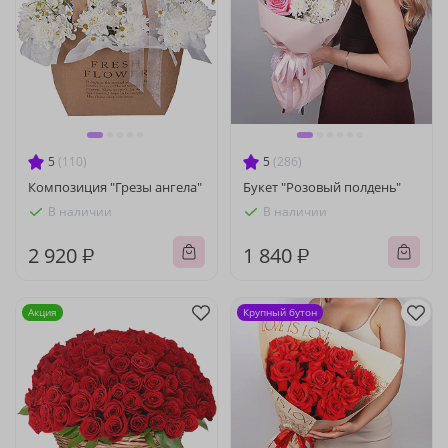
5
(110)
5
(286)
Композиция "Грезы ангела"
Букет "Розовый полдень"
В наличии
В наличии
2 920 ₽
1 840 ₽
Акция
Крупный бутон