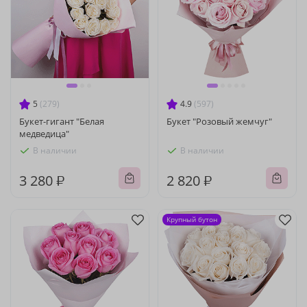
5
(279)
4.9
(597)
Букет-гигант "Белая
Букет "Розовый жемчуг"
медведица"
В наличии
В наличии
3 280 ₽
2 820 ₽
Крупный бутон