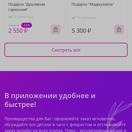
Подарок "Душевная
Подарок "Мадмуазель"
гармония"
В наличии
В наличии
-15%
3 000 ₽
2 550 ₽
5 300 ₽
Смотреть все
В приложении удобнее и
быстрее!
Преимущества для Вас: оформляйте заказ мгновенно,
обсуждайте все детали в чате с флористом и отслеживайте
заказ онлайн на всех этапах. Плюс - эксклюзивные акции и