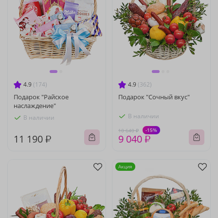
4.9
(174)
4.9
(362)
Подарок "Райское
Подарок "Сочный вкус"
наслаждение"
В наличии
В наличии
-15%
10 640 ₽
11 190 ₽
9 040 ₽
Акция