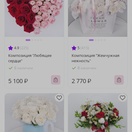
4.9
(225)
5
(415)
Композиция "Любящее
Композиция "Жемчужная
сердце"
нежность"
В наличии
В наличии
5 100 ₽
2 770 ₽