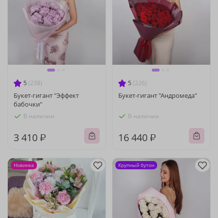
5
(238)
5
(226)
Букет-гигант "Эффект
Букет-гигант "Андромеда"
бабочки"
В наличии
В наличии
3 410 ₽
16 440 ₽
Новинка
Крупный бутон