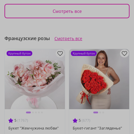
Смотреть все
Французские розы
Смотреть все
Крупный бутон
Крупный бутон
5
(1767)
5
(677)
Букет "Жемчужина любви"
Букет-гигант "Загляденье"