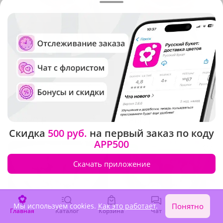
5
(861)
5
(818)
Букет "Сердце в облаках"
Букет "Мелодия сердца"
В наличии
В наличии
2 030 ₽
1 860 ₽
Скидка
500 руб.
на первый заказ по коду
APP500
Акция
Скачать приложение
Мы используем cookies.
Как это работает
.
Понятно
Главная
Каталог
Корзина
Чат
Войти