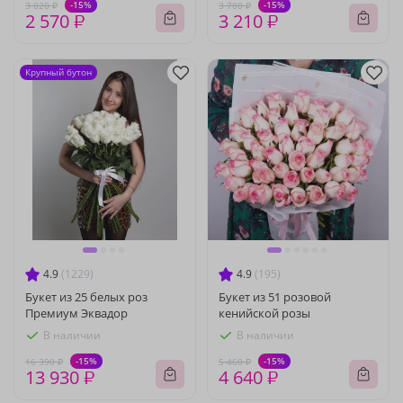
-15%
-15%
3 020 ₽
3 780 ₽
2 570 ₽
3 210 ₽
Крупный бутон
4.9
(1229)
4.9
(195)
Букет из 25 белых роз
Букет из 51 розовой
Премиум Эквадор
кенийской розы
В наличии
В наличии
-15%
-15%
16 390 ₽
5 460 ₽
13 930 ₽
4 640 ₽