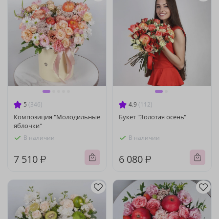
5
(346)
4.9
(112)
Композиция "Молодильные
Букет "Золотая осень"
яблочки"
В наличии
В наличии
7 510 ₽
6 080 ₽