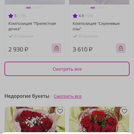
5
(178)
4.9
(189)
Композиция "Прелестная
Композиция "Сиреневые
дочка"
сны"
В наличии
В наличии
2 930 ₽
3 610 ₽
Смотреть все
Недорогие букеты
Смотреть все