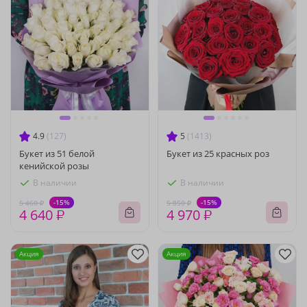
4.9
(127)
5
(1413)
Букет из 51 белой
Букет из 25 красных роз
кенийской розы
В наличии
В наличии
-15%
-15%
5 460 ₽
5 850 ₽
4 640 ₽
4 970 ₽
Акция
Акция