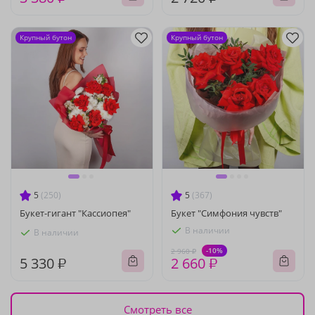
Крупный бутон
Крупный бутон
5
(250)
5
(367)
Букет-гигант "Кассиопея"
Букет "Симфония чувств"
В наличии
В наличии
-10%
2 960 ₽
5 330 ₽
2 660 ₽
Смотреть все