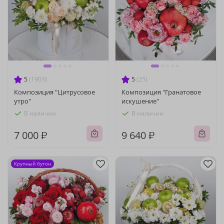
5
(1903)
5
(25)
Композиция "Цитрусовое
Композиция "Гранатовое
утро"
искушение"
В наличии
В наличии
7 000 ₽
9 640 ₽
Крупный бутон