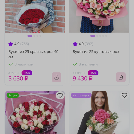
4.9
(766)
4.9
(392)
Букет из 25 красных роз 40
Букет из 25 кустовых роз
см
В наличии
В наличии
-15%
-15%
4 270 ₽
11 090 ₽
3 630 ₽
9 430 ₽
Акция
Хит продаж