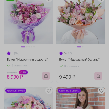
5
(92)
5
(27)
Букет "Искренняя радость"
Букет "Идеальный баланс"
В наличии
В наличии
-25%
11 910 ₽
8 930 ₽
9 490 ₽
Крупный бутон
Сезонные цветы