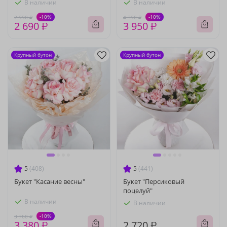
В наличии
В наличии
-10%
-10%
2 990 ₽
4 390 ₽
2 690 ₽
3 950 ₽
Крупный бутон
Крупный бутон
5
(408)
5
(441)
Букет "Касание весны"
Букет "Персиковый
поцелуй"
В наличии
В наличии
-10%
3 760 ₽
3 380 ₽
2 720 ₽