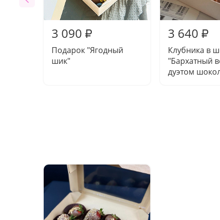
3 090
3 640
₽
₽
Подарок "Ягодный
Клубника в 
шик"
"Бархатный в
дуэтом шоко