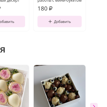
ый десерт"
работы с мини-букетом
180
2 22
₽
₽
обавить
Добавить
я