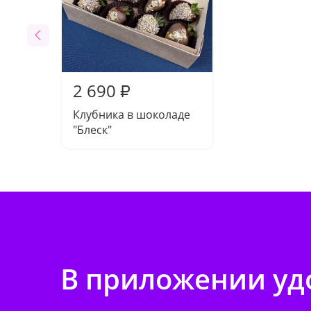
2 690
₽
Клубника в шоколаде
"Блеск"
В приложении удо