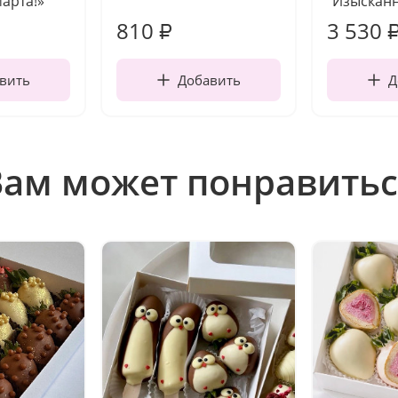
марта!»
"Изысканн
810
3 530
₽
вить
Добавить
Д
Вам может понравитьс