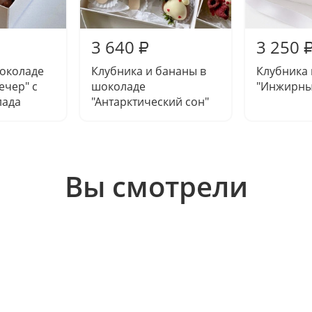
3 640
3 250
₽
шоколаде
Клубника и бананы в
Клубника
ечер" с
шоколаде
"Инжирны
лада
"Антарктический сон"
Вы смотрели