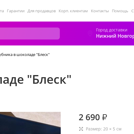
та
Гарантии
Для продавцов
Корп. клиентам
Контакты
Помощь
С
Город доставки
Нижний Новго
убника в шоколаде "Блеск"
аде "Блеск"
2 690
₽
Размер:
20
×
5
см