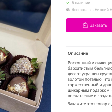
В наличии
Доставка в г. Нижний 
Заказать
Описание
Роскошный и сияющий 
бархатистым бельгий
десерт украшен хрус
золотой поталью, что
торжественный и драг
шикарным подарком, 
впечатление и создат
Закажите этот товар с