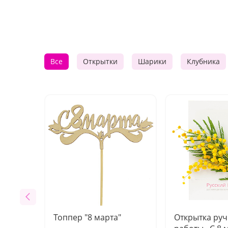
Все
Открытки
Шарики
Клубника
Топпер "8 марта"
Открытка ру