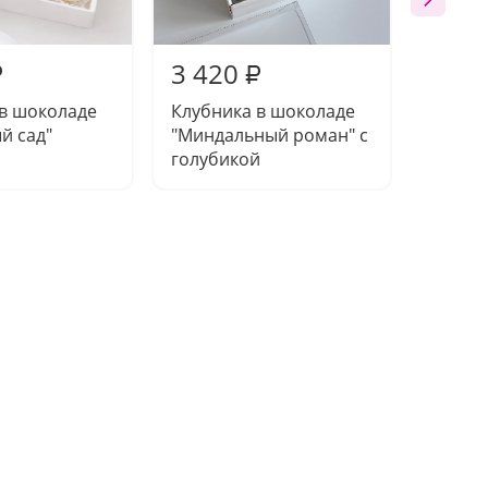
3 420
3 47
₽
₽
 в шоколаде
Клубника в шоколаде
Клубни
й сад"
"Миндальный роман" с
"Жемчу
голубикой
декор