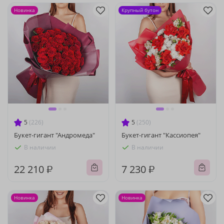
Новинка
Крупный бутон
5
(226)
5
(250)
Букет-гигант "Андромеда"
Букет-гигант "Кассиопея"
В наличии
В наличии
22 210 ₽
7 230 ₽
Новинка
Новинка