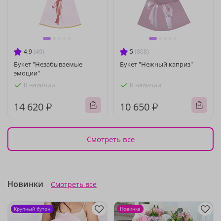
4.9
(49)
5
(808)
Букет "Незабываемые
Букет "Нежный каприз"
эмоции"
В наличии
В наличии
14 620 ₽
10 650 ₽
Смотреть все
Новинки
Смотреть все
Крупный бутон
Новинка