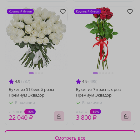
Крупный бутон
Крупный бутон
4.9
(787)
4.9
(498)
Букет из 51 белой розы
Букет из 7 красных роз
Премиум Эквадор
Премиум Эквадор
В наличии
В наличии
-15%
-15%
25 930 ₽
4 470 ₽
22 040 ₽
3 800 ₽
Смотреть все