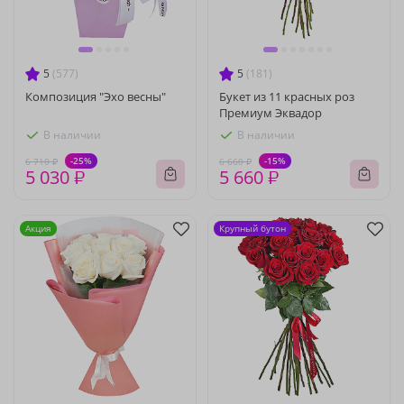
5
(577)
5
(181)
Композиция "Эхо весны"
Букет из 11 красных роз
Премиум Эквадор
В наличии
В наличии
-25%
-15%
6 710 ₽
6 660 ₽
5 030 ₽
5 660 ₽
Акция
Крупный бутон