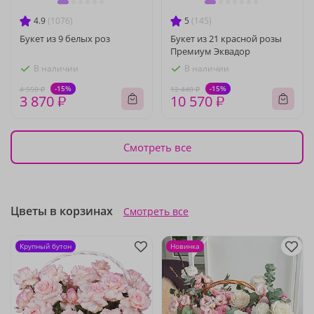
4.9
(1076)
5
(145)
Букет из 9 белых роз
Букет из 21 красной розы
Премиум Эквадор
В наличии
В наличии
-15%
-15%
4 550 ₽
12 440 ₽
3 870 ₽
10 570 ₽
Смотреть все
Цветы в корзинах
Смотреть все
Крупный бутон
Новинка