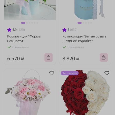
4.9
(125)
5
(630)
Композиция "Форма
Композиция "Белые розы в
нежности"
шляпной коробке"
В наличии
В наличии
6 570 ₽
8 820 ₽
Хит продаж