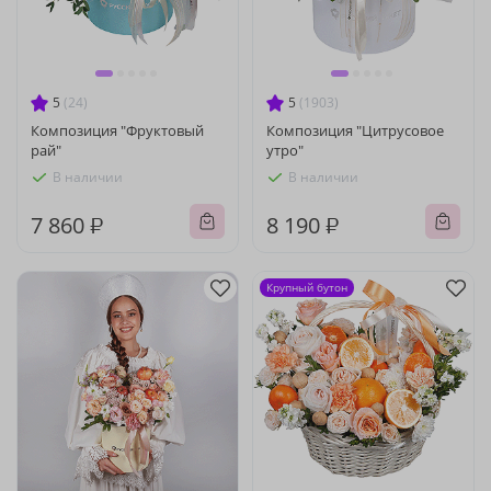
5
(24)
5
(1903)
Композиция "Фруктовый
Композиция "Цитрусовое
рай"
утро"
В наличии
В наличии
7 860 ₽
8 190 ₽
Крупный бутон