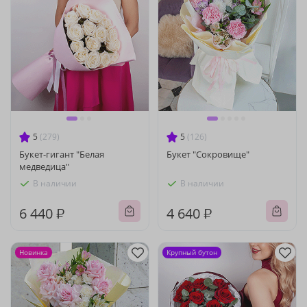
5
(279)
5
(126)
Букет-гигант "Белая
Букет "Сокровище"
медведица"
В наличии
В наличии
6 440 ₽
4 640 ₽
Новинка
Крупный бутон