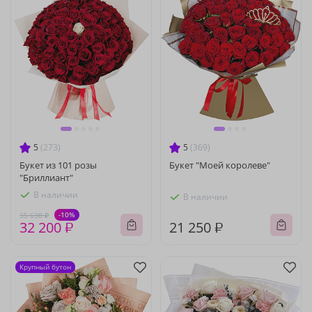
5
(273)
5
(369)
Букет из 101 розы
Букет "Моей королеве"
"Бриллиант"
В наличии
В наличии
-10%
35 630 ₽
32 200 ₽
21 250 ₽
Крупный бутон