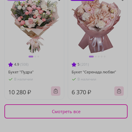
4.9
(508)
5
(201)
Букет "Пудра"
Букет "Серенада любви"
В наличии
В наличии
10 280 ₽
6 370 ₽
Смотреть все