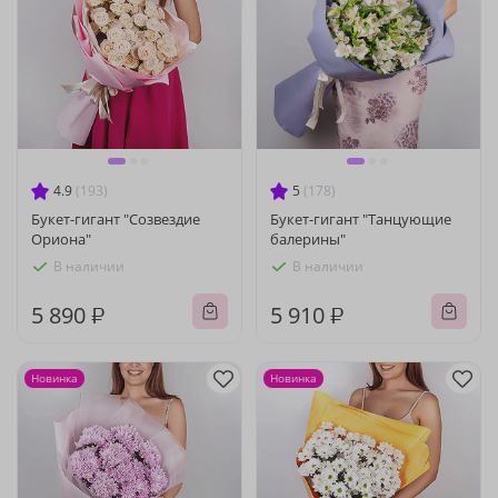
4.9
(193)
5
(178)
Букет-гигант "Созвездие
Букет-гигант "Танцующие
Ориона"
балерины"
В наличии
В наличии
5 890 ₽
5 910 ₽
Новинка
Новинка