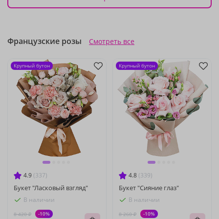
Французские розы
Смотреть все
Крупный бутон
Крупный бутон
4.9
(337)
4.8
(339)
Букет "Ласковый взгляд"
Букет "Сияние глаз"
В наличии
В наличии
-10%
-10%
8 420 ₽
8 260 ₽