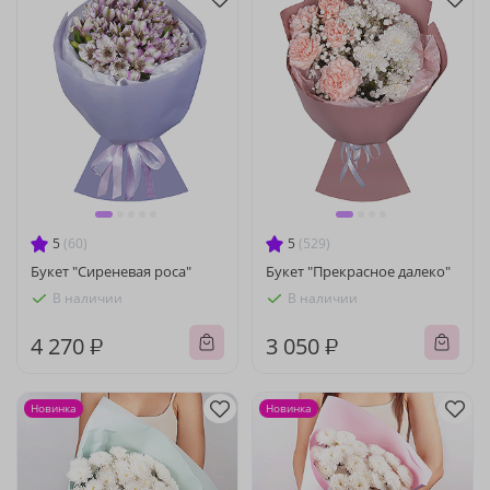
5
(60)
5
(529)
Букет "Сиреневая роса"
Букет "Прекрасное далеко"
В наличии
В наличии
4 270 ₽
3 050 ₽
Новинка
Новинка