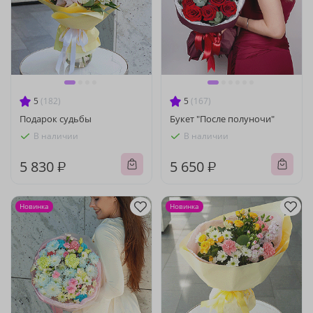
5
(182)
5
(167)
Подарок судьбы
Букет "После полуночи"
В наличии
В наличии
5 830 ₽
5 650 ₽
Новинка
Новинка