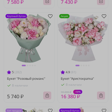
7 580 ₽
7 430 ₽
Крупный бутон
Акция
5
(282)
4.9
(61)
Букет "Розовый романс"
Букет "Аристократка"
В наличии
В наличии
-10%
18 200 ₽
5 740 ₽
16 380 ₽
Хит продаж
Крупный бутон