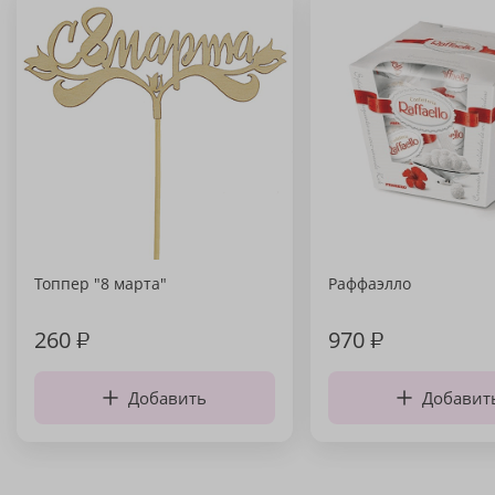
Топпер "8 марта"
Раффаэлло
260
₽
970
₽
Добавить
Добавит