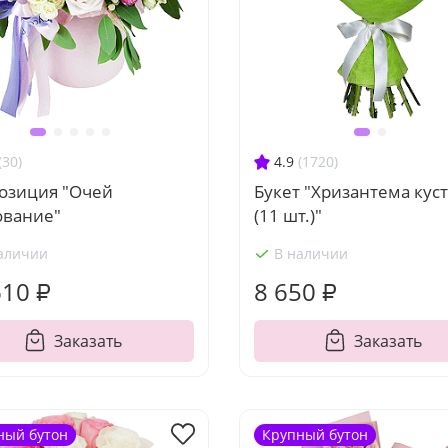
(30)
4.9
(1720)
озиция "Очей
Букет "Хризантема кус
ование"
(11 шт.)"
аличии
В наличии
610 ₽
8 650 ₽
Заказать
Заказать
ный бутон
Крупный бутон