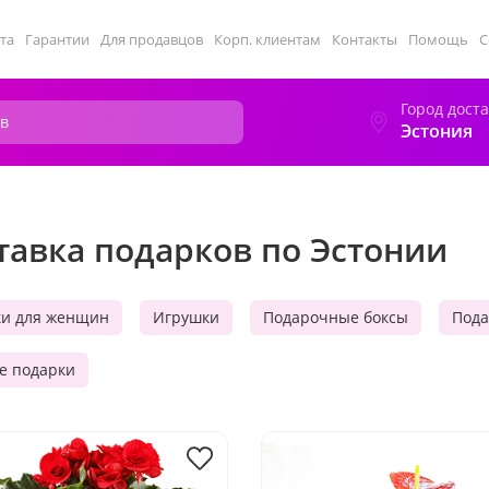
та
Гарантии
Для продавцов
Корп. клиентам
Контакты
Помощь
С
Город дост
Эстония
тавка подарков по Эстонии
ки для женщин
Игрушки
Подарочные боксы
Пода
е подарки