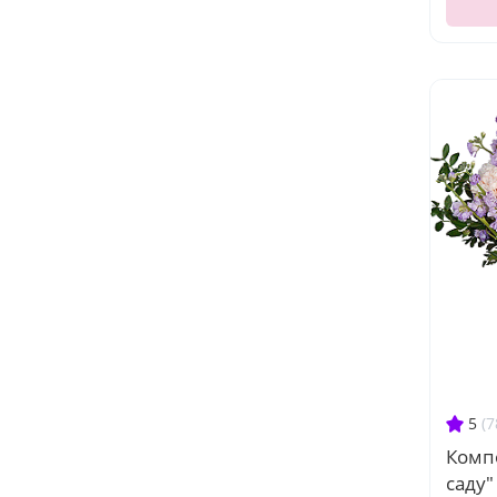
5
(7
Комп
саду"