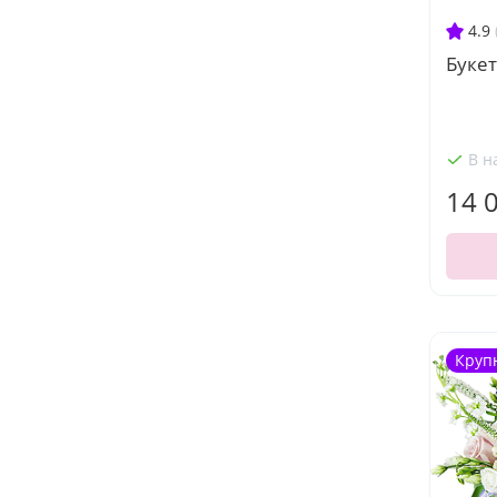
4.9
Буке
В н
14 
Круп