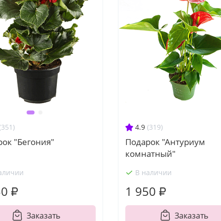
4.9
(319)
(351)
Подарок "Антуриум
ок "Бегония"
комнатный"
аличии
В наличии
50 ₽
1 950 ₽
Заказать
Заказать