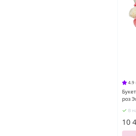
4.9
Букет
роз Э
В н
10 