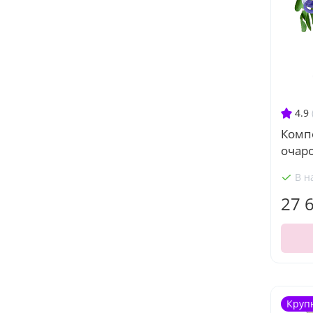
4.9
Комп
очар
В н
27 
Круп