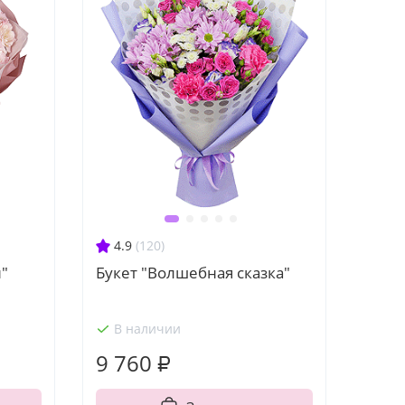
4.9
(120)
"
Букет "Волшебная сказка"
В наличии
9 760 ₽