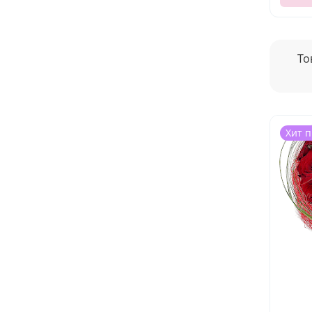
То
Хит 