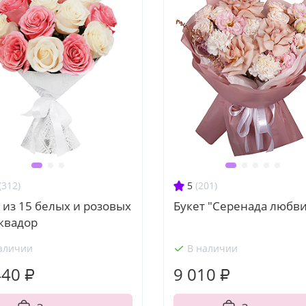
(312)
5
(201)
 из 15 белых и розовых
Букет "Серенада любви
квадор
аличии
В наличии
440 ₽
9 010 ₽