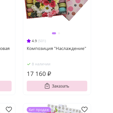
4.9
(501)
товая
Композиция "Наслаждение"
В наличии
17 160 ₽
Заказать
Хит продаж