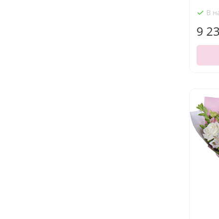
В н
9 2