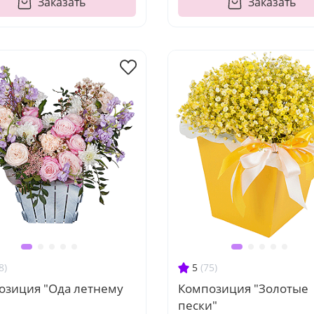
Заказать
Заказать
8)
5
(75)
озиция "Ода летнему
Композиция "Золотые
пески"