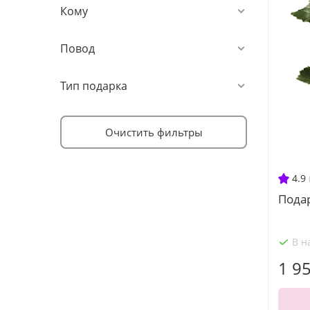
Кому
Повод
Тип подарка
Очистить фильтры
4.9
Подар
В н
1 9