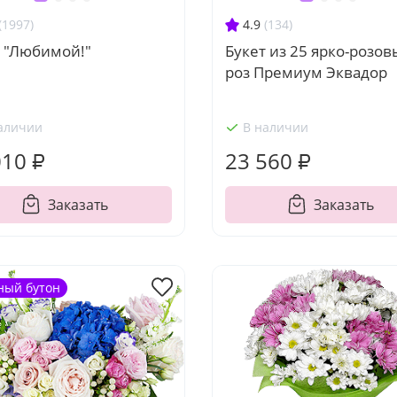
(1997)
4.9
(134)
т "Любимой!"
Букет из 25 ярко-розов
роз Премиум Эквадор
аличии
В наличии
010 ₽
23 560 ₽
Заказать
Заказать
ный бутон