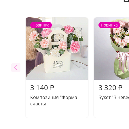
Новинка
Новинка
3 140
3 320
₽
₽
Композиция "Форма
Букет "В нев
счастья"