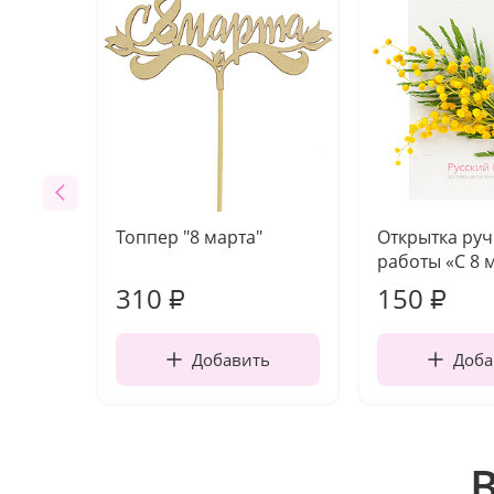
Топпер "8 марта"
Открытка ру
работы «С 8 
310
150
₽
₽
Добавить
Доба