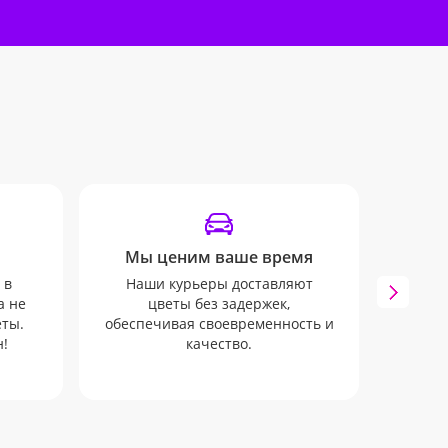
Мы ценим ваше время
SM
 в
Наши курьеры доставляют
Остава
а не
цветы без задержек,
дост
еты.
обеспечивая своевременность и
удобн
!
качество.
e-