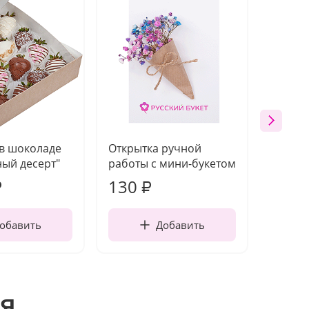
 в шоколаде
Открытка ручной
Ваза п
ый десерт"
работы с мини-букетом
130
1 10
₽
₽
обавить
Добавить
я