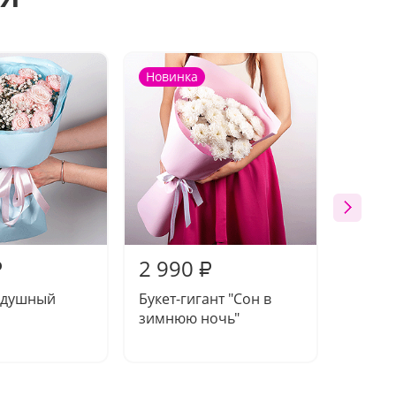
Новинка
2 990
2 70
₽
₽
оздушный
Букет-гигант "Сон в
Компо
зимнюю ночь"
шмель