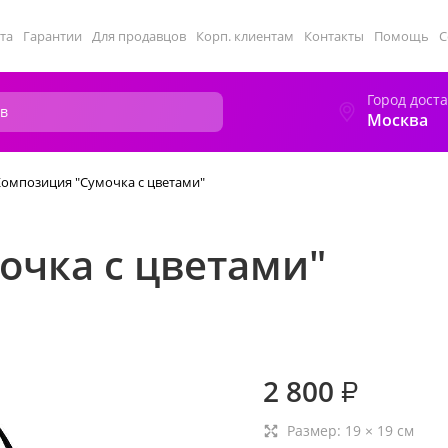
та
Гарантии
Для продавцов
Корп. клиентам
Контакты
Помощь
С
Город дост
Москва
Композиция "Сумочка с цветами"
очка с цветами"
2 800
₽
Размер:
19
×
19
см