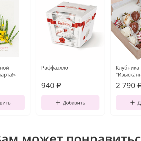
чной
Раффаэлло
Клубника
марта!»
"Изысканн
940
2 790
₽
вить
Добавить
Д
Вам может понравитьс