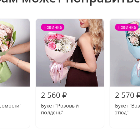
Новинка
Новинка
2 560
2 570
₽
есомости"
Букет "Розовый
Букет "В
полдень"
этюд"