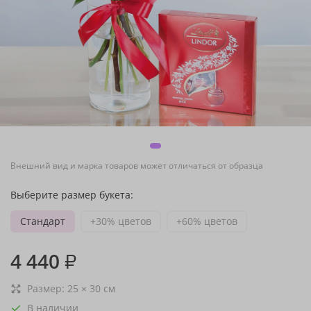
Внешний вид и марка товаров может отличаться от образца
Выберите размер букета:
Стандарт
+30% цветов
+60% цветов
4 440
₽
Размер:
25
×
30
см
В наличии