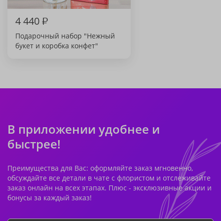
4 440
₽
Подарочный набор "Нежный
букет и коробка конфет"
В приложении удобнее и
быстрее!
Преимущества для Вас: оформляйте заказ мгновенно,
обсуждайте все детали в чате с флористом и отслеживайте
заказ онлайн на всех этапах. Плюс - эксклюзивные акции и
бонусы за каждый заказ!