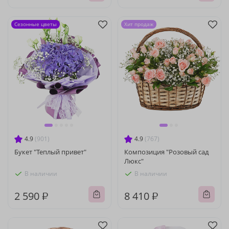
Сезонные цветы
Хит продаж
4.9
(901)
4.9
(767)
Букет "Теплый привет"
Композиция "Розовый сад
Люкс"
В наличии
В наличии
2 590 ₽
8 410 ₽