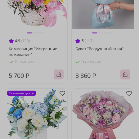
4.9
(130)
5
(117)
Композиция "Искренние
Букет "Воздушный этюд"
пожелания"
В наличии
В наличии
5 700 ₽
3 860 ₽
Сезонные цветы