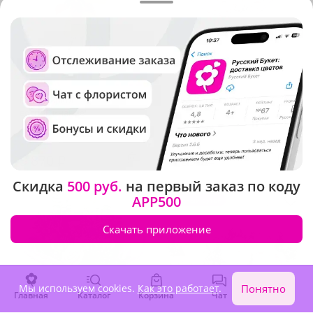
4.9
(1170)
5
(195)
Букет "Яркое
Букет "Волшебные сны"
воспоминание"
В наличии
В наличии
3 870 ₽
3 390 ₽
Скидка
500 руб.
на первый заказ по коду
APP500
Крупный бутон
Скачать приложение
Мы используем cookies.
Как это работает
.
Понятно
Главная
Каталог
Корзина
Чат
Войти