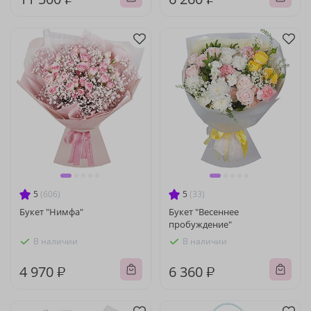
5
(606)
5
(33)
Букет "Нимфа"
Букет "Весеннее
пробуждение"
В наличии
В наличии
4 970 ₽
6 360 ₽