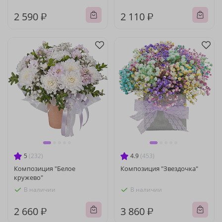
2 590 ₽
2 110 ₽
5
(232)
4.9
(453)
Композиция "Белое
Композиция "Звездочка"
кружево"
В наличии
В наличии
2 660 ₽
3 860 ₽