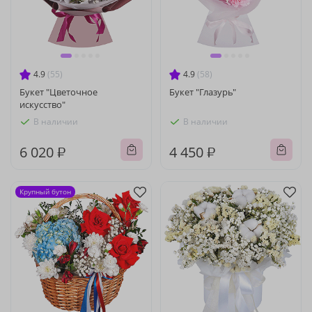
4.9
(55)
4.9
(58)
Букет "Цветочное
Букет "Глазурь"
искусство"
В наличии
В наличии
6 020 ₽
4 450 ₽
Крупный бутон