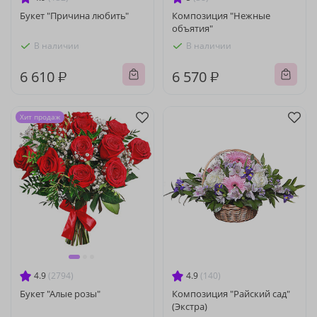
Букет "Причина любить"
Композиция "Нежные
объятия"
В наличии
В наличии
6 610 ₽
6 570 ₽
Хит продаж
4.9
(2794)
4.9
(140)
Букет "Алые розы"
Композиция "Райский сад"
(Экстра)