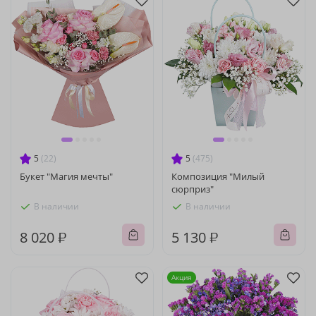
5
(22)
5
(475)
Букет "Магия мечты"
Композиция "Милый
сюрприз"
В наличии
В наличии
8 020 ₽
5 130 ₽
Акция