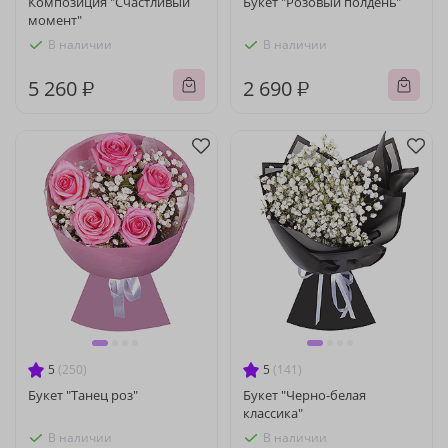
Композиция "Счастливый
Букет "Розовый полдень"
момент"
В наличии
В наличии
5 260 ₽
2 690 ₽
5
(250)
5
(141)
Букет "Танец роз"
Букет "Черно-белая
классика"
В наличии
В наличии