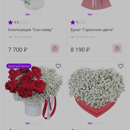
4.9
(123)
5
(42)
Композиция "Сон наяву"
Букет "Гармония цвета"
В наличии
В наличии
7 700 ₽
8 190 ₽
Крупный бутон