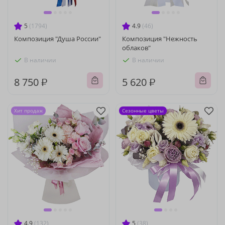
5
(1794)
4.9
(46)
Композиция "Душа России"
Композиция "Нежность
облаков"
В наличии
В наличии
8 750 ₽
5 620 ₽
Хит продаж
Сезонные цветы
4.9
(132)
5
(38)