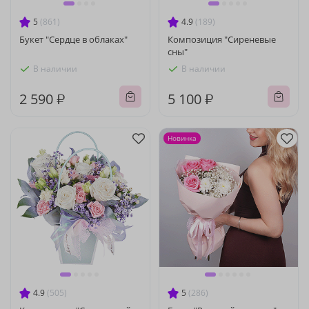
5
(861)
4.9
(189)
Букет "Сердце в облаках"
Композиция "Сиреневые
сны"
В наличии
В наличии
2 590 ₽
5 100 ₽
Новинка
4.9
(505)
5
(286)