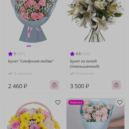
5
(627)
4.9
(436)
Букет "Симфония любви"
Букет из лилий
(Уменьшенный)
В наличии
В наличии
2 460 ₽
3 500 ₽
Новинка