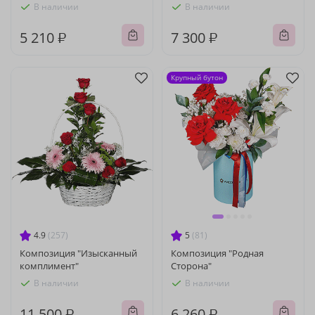
В наличии
В наличии
5 210 ₽
7 300 ₽
Крупный бутон
4.9
(257)
5
(81)
Композиция "Изысканный
Композиция "Родная
комплимент"
Сторона"
В наличии
В наличии
11 500 ₽
6 260 ₽