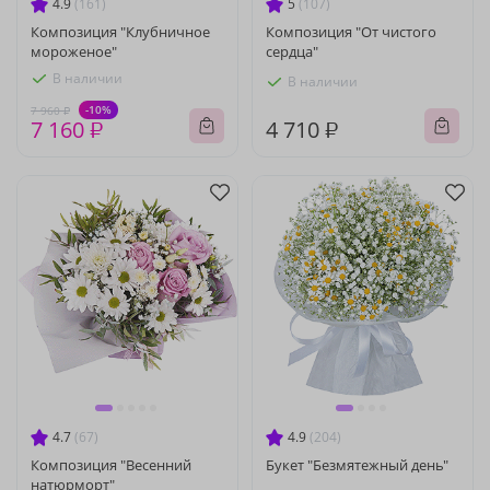
4.9
(161)
5
(107)
Композиция "Клубничное
Композиция "От чистого
мороженое"
сердца"
В наличии
В наличии
-10%
7 960 ₽
7 160 ₽
4 710 ₽
4.7
(67)
4.9
(204)
Композиция "Весенний
Букет "Безмятежный день"
натюрморт"