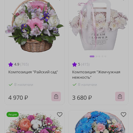
4.9
(765)
5
(415)
Композиция "Райский сад"
Композиция "Жемчужная
нежность"
В наличии
В наличии
4 970 ₽
3 680 ₽
Акция