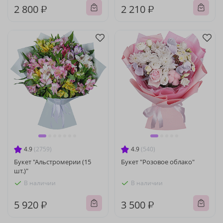
2 800 ₽
2 210 ₽
4.9
(2759)
4.9
(540)
Букет "Альстромерии (15
Букет "Розовое облако"
шт.)"
В наличии
В наличии
5 920 ₽
3 500 ₽