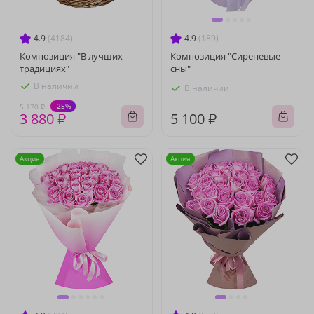
4.9
(4184)
4.9
(189)
Композиция "В лучших
Композиция "Сиреневые
традициях"
сны"
В наличии
В наличии
-25%
5 170 ₽
3 880 ₽
5 100 ₽
Акция
Акция