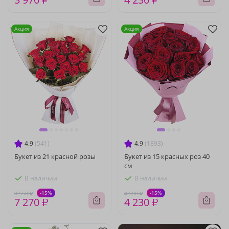
Акция
Акция
4.9
(541)
4.9
(1893)
Букет из 21 красной розы
Букет из 15 красных роз 40
см
В наличии
В наличии
-15%
-15%
8 550 ₽
4 980 ₽
7 270 ₽
4 230 ₽