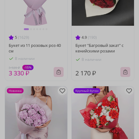
5
(1629)
4.9
(190)
Букет из 11 розовых роз 40
Букет "Багровый закат" с
см
кенийскими розами
В наличии
В наличии
-15%
3 920 ₽
3 330 ₽
2 170 ₽
Новинка
Крупный бутон