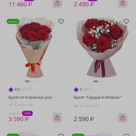
11 460 ₽
2 490 ₽
Акция
4.9
(1475)
5
(861)
Букет из 9 красных роз
Букет "Сердце в облаках"
В наличии
В наличии
-15%
4 220 ₽
3 590 ₽
2 590 ₽