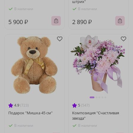
штрих"
В наличии
В наличии
5 900 ₽
2 890 ₽
4.9
(723)
5
(547)
Подарок "Мишка 45 см"
Композиция "Счастливая
звезда"
В наличии
В наличии