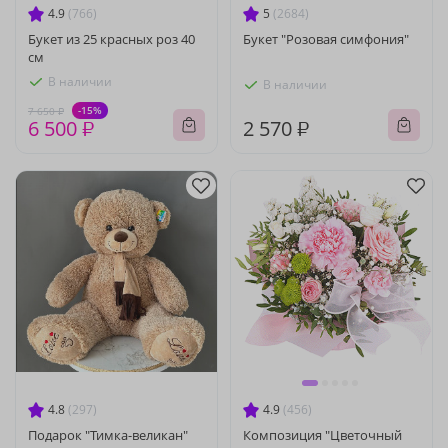
4.9
(766)
5
(2684)
Букет из 25 красных роз 40
Букет "Розовая симфония"
см
В наличии
В наличии
-15%
7 650 ₽
6 500 ₽
2 570 ₽
4.8
(297)
4.9
(456)
Подарок "Тимка-великан"
Композиция "Цветочный