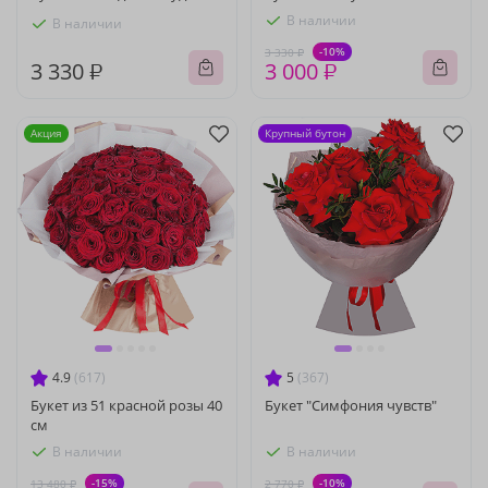
В наличии
В наличии
-10%
3 330 ₽
3 330 ₽
3 000 ₽
Акция
Крупный бутон
4.9
(617)
5
(367)
Букет из 51 красной розы 40
Букет "Симфония чувств"
см
В наличии
В наличии
-15%
-10%
13 480 ₽
2 770 ₽