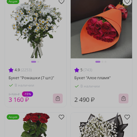
Акция
4.9
(2253)
5
(743)
Букет "Ромашки (7 шт.)"
Букет "Алое пламя"
В наличии
В наличии
-15%
3 720 ₽
3 160 ₽
2 490 ₽
Акция