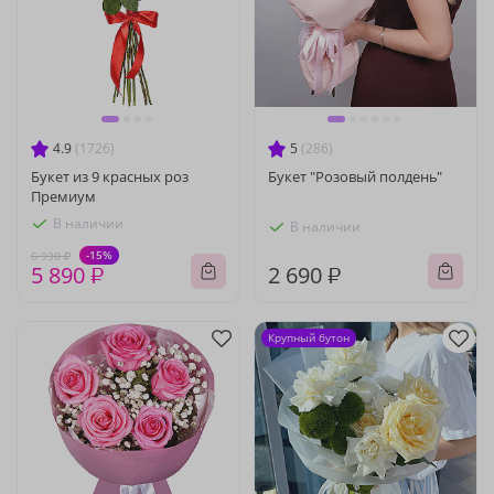
4.9
(1726)
5
(286)
Букет из 9 красных роз
Букет "Розовый полдень"
Премиум
В наличии
В наличии
-15%
6 930 ₽
5 890 ₽
2 690 ₽
Крупный бутон