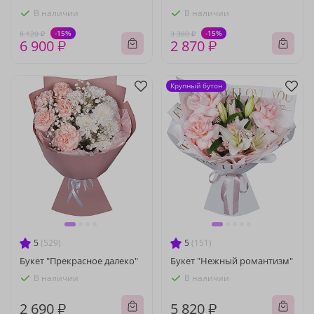
В наличии
В наличии
-15%
-15%
8 120 ₽
3 380 ₽
6 900 ₽
2 870 ₽
Крупный бутон
5
(529)
5
(151)
Букет "Прекрасное далеко"
Букет "Нежный романтизм"
В наличии
В наличии
2 690 ₽
5 820 ₽