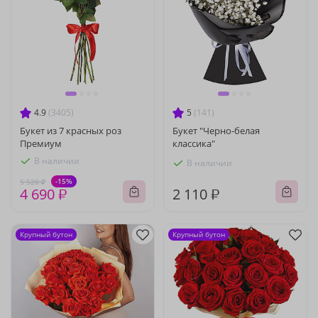
4.9
(3405)
5
(141)
Букет из 7 красных роз
Букет "Черно-белая
Премиум
классика"
В наличии
В наличии
-15%
5 520 ₽
4 690 ₽
2 110 ₽
Крупный бутон
Крупный бутон