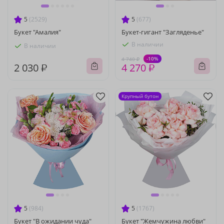
5
(2529)
5
(677)
Букет "Амалия"
Букет-гигант "Загляденье"
В наличии
В наличии
-10%
4 740 ₽
2 030 ₽
4 270 ₽
Крупный бутон
5
(984)
5
(1767)
Букет "В ожидании чуда"
Букет "Жемчужина любви"