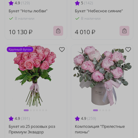
4.9
(129)
5
(142)
Букет "Ноты любви"
Букет "Небесное сияние"
В наличии
В наличии
10 130 ₽
4 010 ₽
Крупный бутон
4.9
(391)
4.9
(259)
Букет из 25 розовых роз
Композиция "Прелестные
Премиум Эквадор
пионы"