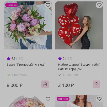
Новинка
4.9
(186)
5
(139)
Букет "Пионовый глянец"
Набор шаров "Все для тебя"
с алым сердцем
В наличии
В наличии
8 000 ₽
2 100 ₽
Новинка