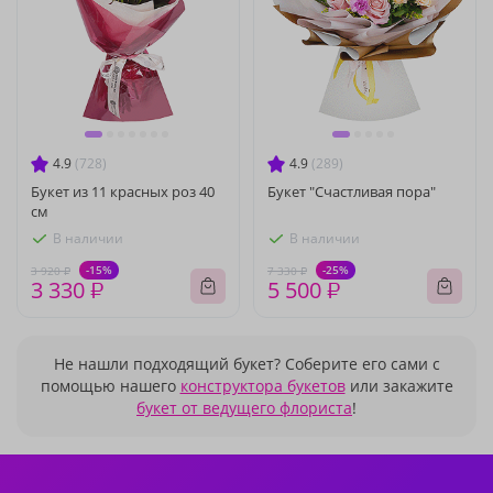
4.9
(728)
4.9
(289)
Букет из 11 красных роз 40
Букет "Счастливая пора"
см
В наличии
В наличии
-15%
-25%
3 920 ₽
7 330 ₽
3 330 ₽
5 500 ₽
Не нашли подходящий букет? Соберите его сами с
помощью нашего
конструктора букетов
или закажите
букет от ведущего флориста
!