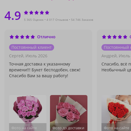
4.9
5 365 Оценок
4 017 Отзывов
54 746 Заказов
Отлично
Постоянный клиент
Постоянный 
Сергей,
Июль 2026
Андрей,
Июль 
Точная доставка к указанному
Спасибо, всё 
времени!!! Букет бесподобен, свеж!
Необычный цв
Спасибо Вам за вашу работу!
Фото на сайте
Фото до доставки
Фото на сайте