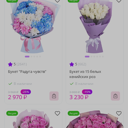
Акция
Акция
5
(2641)
5
(662)
Букет "Радуга чувств"
Букет из 15 белых
кенийских роз
В наличии
В наличии
-25%
-15%
3 960 ₽
3 800 ₽
2 970 ₽
3 230 ₽
Акция
Акция