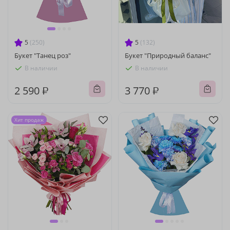
5
(250)
5
(132)
Букет "Танец роз"
Букет "Природный баланс"
В наличии
В наличии
2 590 ₽
3 770 ₽
Хит продаж