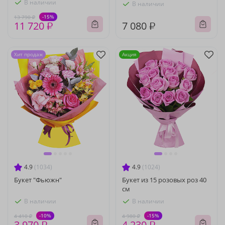
В наличии
В наличии
-15%
13 790 ₽
11 720 ₽
7 080 ₽
Хит продаж
Акция
4.9
(1034)
4.9
(1024)
Букет "Фьюжн"
Букет из 15 розовых роз 40
см
В наличии
В наличии
-10%
-15%
4 410 ₽
4 980 ₽
3 970 ₽
4 230 ₽