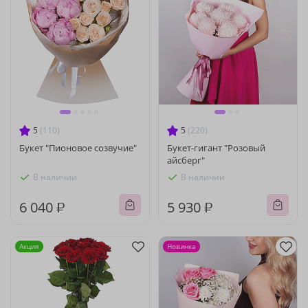
5
(110)
5
(220)
Букет "Пионовое созвучие"
Букет-гигант "Розовый
айсберг"
В наличии
В наличии
6 040 ₽
5 930 ₽
Акция
Новинка