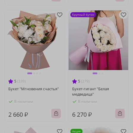
Крупный бутон
5
(339)
5
(279)
Букет "Мгновения счастья"
Букет-гигант "Белая
медведица"
В наличии
В наличии
2 660 ₽
6 270 ₽
Акция