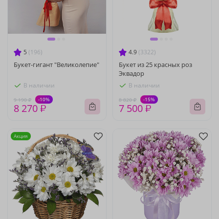
5
(196)
4.9
(3322)
Букет-гигант "Великолепие"
Букет из 25 красных роз
Эквадор
В наличии
В наличии
-10%
-15%
9 190 ₽
8 820 ₽
8 270 ₽
7 500 ₽
Акция