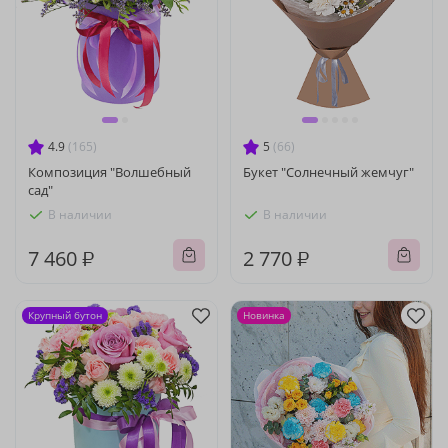
4.9
(165)
5
(66)
Композиция "Волшебный
Букет "Солнечный жемчуг"
сад"
В наличии
В наличии
7 460 ₽
2 770 ₽
Крупный бутон
Новинка