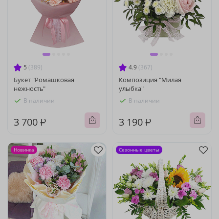
5
(389)
4.9
(367)
Букет "Ромашковая
Композиция "Милая
нежность"
улыбка"
В наличии
В наличии
3 700 ₽
3 190 ₽
Новинка
Сезонные цветы