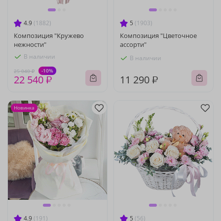
4.9
(1882)
5
(1903)
Композиция "Кружево
Композиция "Цветочное
нежности"
ассорти"
В наличии
В наличии
-10%
25 040 ₽
22 540 ₽
11 290 ₽
Новинка
4.9
(191)
5
(56)