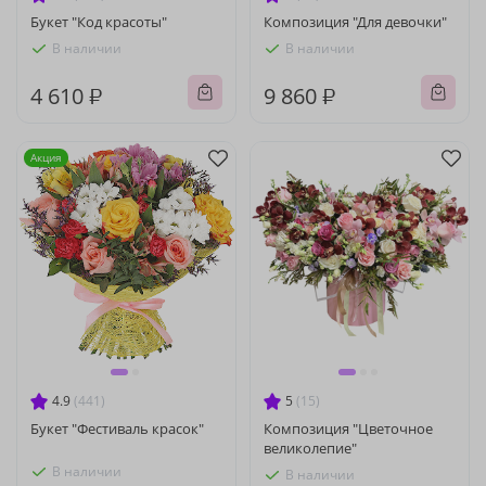
Букет "Код красоты"
Композиция "Для девочки"
В наличии
В наличии
4 610 ₽
9 860 ₽
Акция
4.9
(441)
5
(15)
Букет "Фестиваль красок"
Композиция "Цветочное
великолепие"
В наличии
В наличии