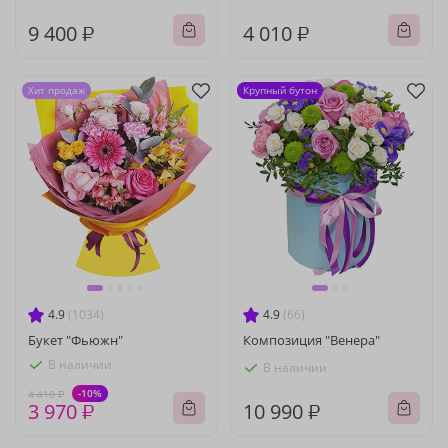
9 400 ₽
4 010 ₽
Хит продаж
Крупный бутон
4.9
(1034)
4.9
(66)
Букет "Фьюжн"
Композиция "Венера"
В наличии
В наличии
-10%
4 410 ₽
3 970 ₽
10 990 ₽