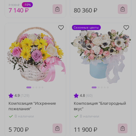
-10%
7 930 ₽
7 140 ₽
80 360 ₽
Сезонные цветы
4.9
(129)
4.8
(60)
Композиция "Искренние
Композиция "Благородный
пожелания"
вкус"
В наличии
В наличии
5 700 ₽
11 900 ₽