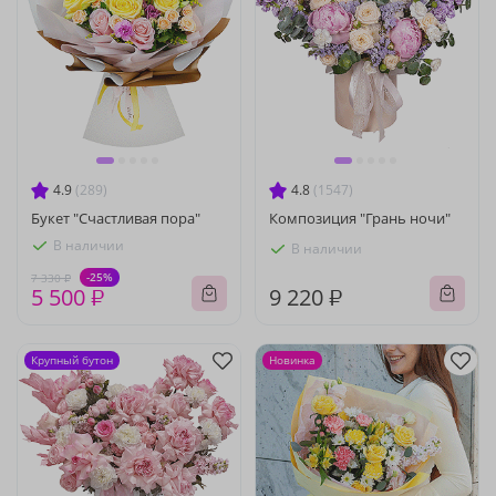
4.9
(289)
4.8
(1547)
Букет "Счастливая пора"
Композиция "Грань ночи"
В наличии
В наличии
-25%
7 330 ₽
5 500 ₽
9 220 ₽
Крупный бутон
Новинка