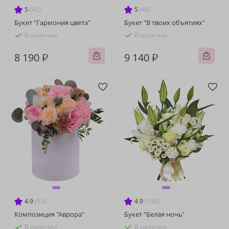
5
(42)
5
(48)
Букет "Гармония цвета"
Букет "В твоих объятиях"
В наличии
В наличии
8 190 ₽
9 140 ₽
4.9
(53)
4.9
(146)
Композиция "Аврора"
Букет "Белая ночь"
В наличии
В наличии