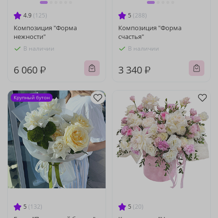
4.9
(125)
5
(288)
Композиция "Форма
Композиция "Форма
нежности"
счастья"
В наличии
В наличии
6 060 ₽
3 340 ₽
Крупный бутон
5
(132)
5
(20)