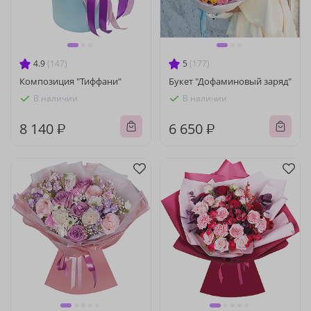
4.9
(147)
5
(177)
Композиция "Тиффани"
Букет "Дофаминовый заряд"
В наличии
В наличии
8 140 ₽
6 650 ₽