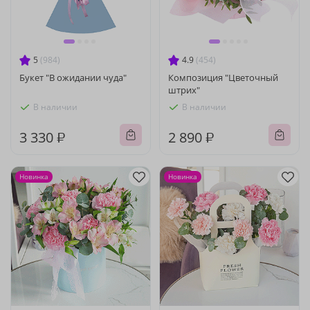
5
(984)
4.9
(454)
Букет "В ожидании чуда"
Композиция "Цветочный
штрих"
В наличии
В наличии
3 330 ₽
2 890 ₽
Новинка
Новинка