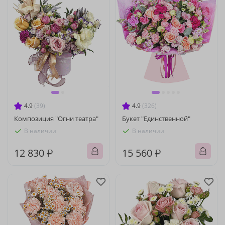
4.9
(39)
4.9
(326)
Композиция "Огни театра"
Букет "Единственной"
В наличии
В наличии
12 830 ₽
15 560 ₽