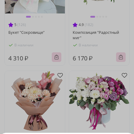
5
(126)
4.9
(182)
Букет "Сокровище"
Композиция "Радостный
миг"
В наличии
В наличии
4 310 ₽
6 170 ₽