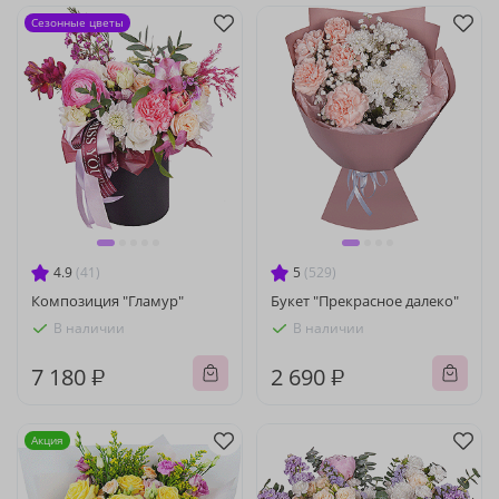
Сезонные цветы
4.9
(41)
5
(529)
Композиция "Гламур"
Букет "Прекрасное далеко"
В наличии
В наличии
7 180 ₽
2 690 ₽
Акция