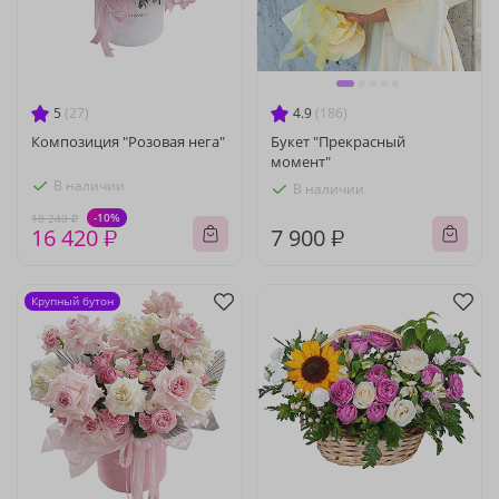
5
(27)
4.9
(186)
Композиция "Розовая нега"
Букет "Прекрасный
момент"
В наличии
В наличии
-10%
18 240 ₽
16 420 ₽
7 900 ₽
Крупный бутон