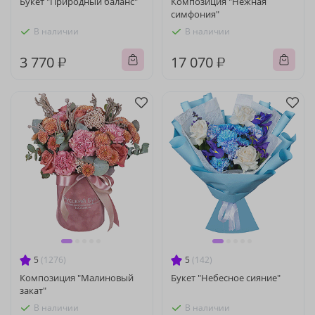
Букет "Природный баланс"
Композиция "Нежная
симфония"
В наличии
В наличии
3 770 ₽
17 070 ₽
5
(1276)
5
(142)
Композиция "Малиновый
Букет "Небесное сияние"
закат"
В наличии
В наличии