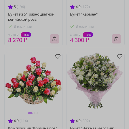
5
(194)
4.9
(172)
Букет из 51 разноцветной
Букет "Кармен"
кенийской розы
В наличии
В наличии
-15%
-10%
9 730 ₽
4 780 ₽
8 270 ₽
4 300 ₽
4.9
(114)
4.9
(302)
Композиция "Корзина роз"
Букет "Нежная мелодия"