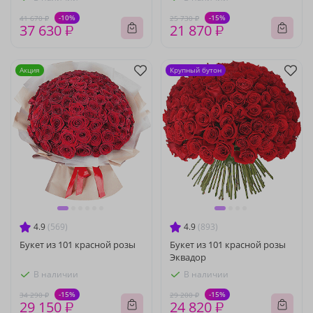
-10%
-15%
41 670 ₽
25 730 ₽
37 630 ₽
21 870 ₽
Акция
Крупный бутон
4.9
(569)
4.9
(893)
Букет из 101 красной розы
Букет из 101 красной розы
Эквадор
В наличии
В наличии
-15%
-15%
34 290 ₽
29 200 ₽
29 150 ₽
24 820 ₽