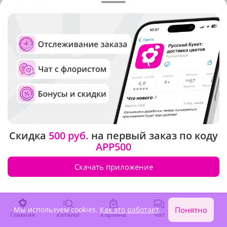
Красноярск
Сочи
Москва
Ульяновск
Нижний Новгород
Уфа
Новосибирск
Челябинск
Города Оренбургской области
Не нашли нужный город?
Позвоните по телефону
8-800-333-0905
Скидка
500 руб.
на первый заказ по коду
APP500
Скачать приложение
Доставка цветов по России и Миру
Мы используем cookies.
Как это работает
.
Понятно
Главная
Каталог
Корзина
Чат
Войти
Адрес