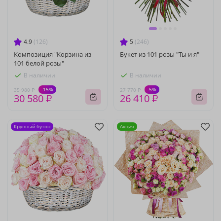
4.9
(126)
5
(246)
Композиция "Корзина из
Букет из 101 розы "Ты и я"
101 белой розы"
В наличии
В наличии
-15%
-5%
35 980 ₽
27 770 ₽
30 580 ₽
26 410 ₽
Крупный бутон
Акция