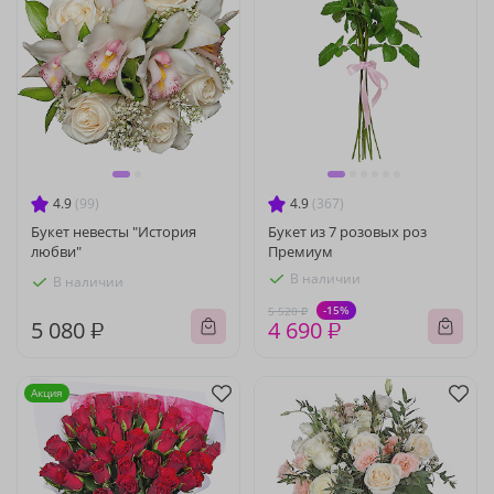
4.9
(99)
4.9
(367)
Букет невесты "История
Букет из 7 розовых роз
любви"
Премиум
В наличии
В наличии
-15%
5 520 ₽
5 080 ₽
4 690 ₽
Акция