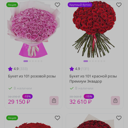
Акция
Крупный бутон
4.9
(333)
4.9
(131)
Букет из 101 розовой розы
Букет из 101 красной розы
Премиум Эквадор
В наличии
В наличии
-15%
-15%
34 290 ₽
38 360 ₽
29 150 ₽
32 610 ₽
Акция