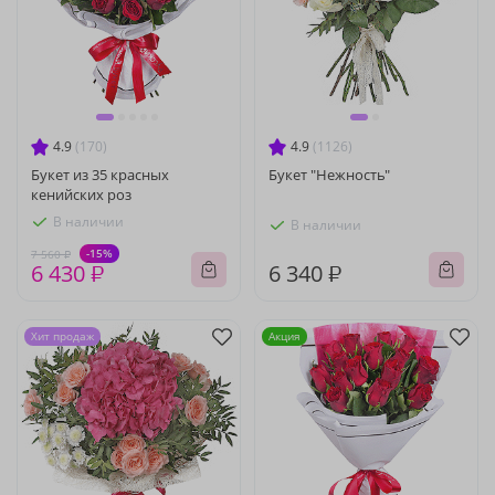
4.9
(170)
4.9
(1126)
Букет из 35 красных
Букет "Нежность"
кенийских роз
В наличии
В наличии
-15%
7 560 ₽
6 430 ₽
6 340 ₽
Хит продаж
Акция