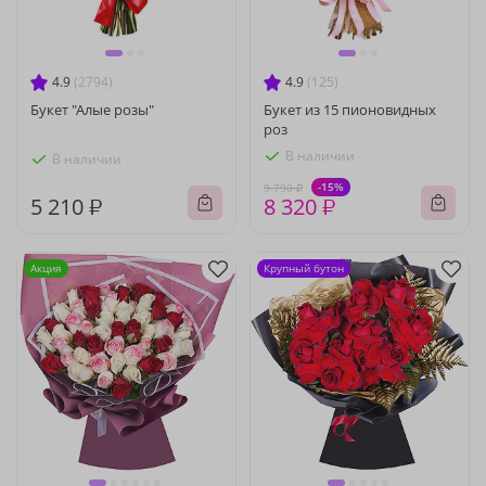
4.9
(2794)
4.9
(125)
Букет "Алые розы"
Букет из 15 пионовидных
роз
В наличии
В наличии
-15%
9 790 ₽
5 210 ₽
8 320 ₽
Акция
Крупный бутон