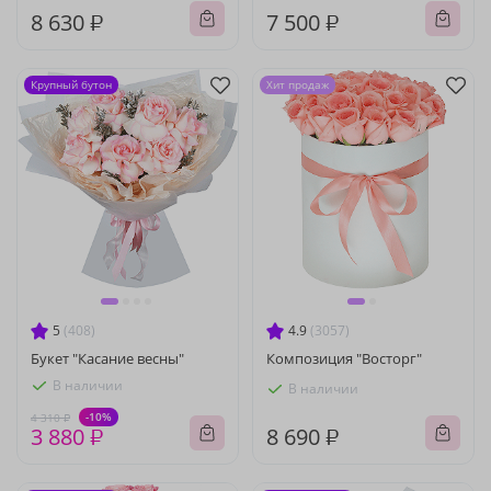
8 630 ₽
7 500 ₽
Крупный бутон
Хит продаж
5
(408)
4.9
(3057)
Букет "Касание весны"
Композиция "Восторг"
В наличии
В наличии
-10%
4 310 ₽
3 880 ₽
8 690 ₽