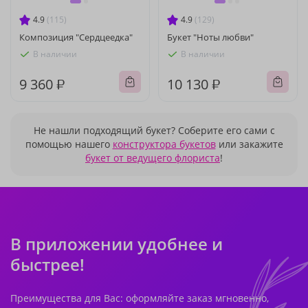
4.9
(115)
4.9
(129)
Композиция "Сердцеедка"
Букет "Ноты любви"
В наличии
В наличии
9 360 ₽
10 130 ₽
Не нашли подходящий букет? Соберите его сами с
помощью нашего
конструктора букетов
или закажите
букет от ведущего флориста
!
В приложении удобнее и
быстрее!
Преимущества для Вас: оформляйте заказ мгновенно,