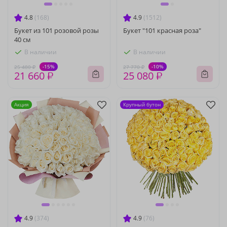
4.8
(168)
4.9
(1512)
Букет из 101 розовой розы
Букет "101 красная роза"
40 см
В наличии
В наличии
-15%
-10%
25 480 ₽
27 770 ₽
21 660 ₽
25 080 ₽
Акция
Крупный бутон
4.9
(374)
4.9
(76)