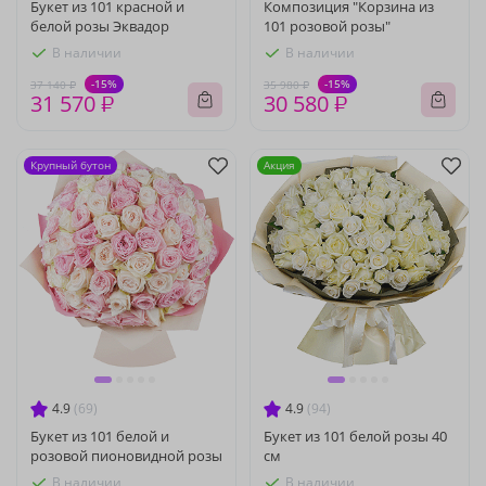
Букет из 101 красной и
Композиция "Корзина из
белой розы Эквадор
101 розовой розы"
В наличии
В наличии
-15%
-15%
37 140 ₽
35 980 ₽
31 570 ₽
30 580 ₽
Крупный бутон
Акция
4.9
(69)
4.9
(94)
Букет из 101 белой и
Букет из 101 белой розы 40
розовой пионовидной розы
см
В наличии
В наличии