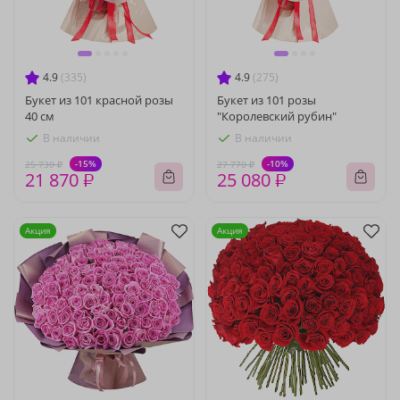
4.9
(335)
4.9
(275)
Букет из 101 красной розы
Букет из 101 розы
40 см
"Королевский рубин"
В наличии
В наличии
-15%
-10%
25 730 ₽
27 770 ₽
21 870 ₽
25 080 ₽
Акция
Акция