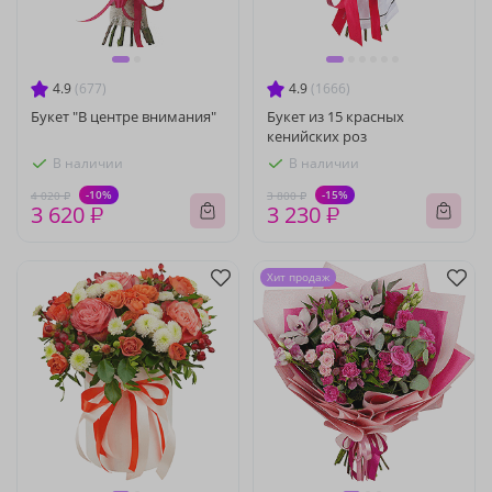
4.9
(677)
4.9
(1666)
Букет "В центре внимания"
Букет из 15 красных
кенийских роз
В наличии
В наличии
-10%
-15%
4 020 ₽
3 800 ₽
3 620 ₽
3 230 ₽
Хит продаж