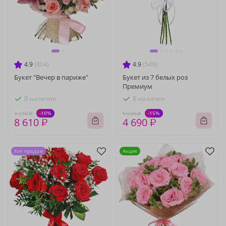
4.9
(804)
4.9
(549)
Букет "Вечер в париже"
Букет из 7 белых роз
Премиум
В наличии
В наличии
-10%
-15%
9 570 ₽
5 520 ₽
8 610 ₽
4 690 ₽
Хит продаж
Акция