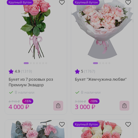
Крупный бутон
Крупный бутон
4.9
(1319)
5
(1767)
Букет из 7 розовых роз
Букет "Жемчужина любви"
Премиум Эквадор
В наличии
В наличии
-15%
-10%
4 710 ₽
3 330 ₽
4 000 ₽
3 000 ₽
Крупный бутон