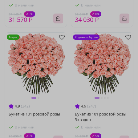
В наличии
В наличии
-15%
-10%
37 140 ₽
37 810 ₽
31 570 ₽
34 030 ₽
Акция
Крупный бутон
4.9
(242)
4.9
(247)
Букет из 101 розовой розы
Букет из 101 розовой розы
Эквадор
В наличии
В наличии
-15%
-15%
29 090 ₽
36 220 ₽