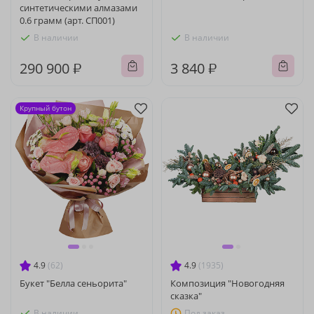
синтетическими алмазами
0.6 грамм (арт. СП001)
В наличии
В наличии
290 900 ₽
3 840 ₽
Крупный бутон
4.9
(62)
4.9
(1935)
Букет "Белла сеньорита"
Композиция "Новогодняя
сказка"
В наличии
Под заказ