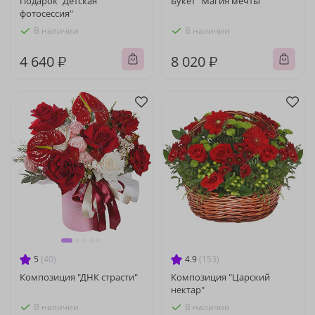
Подарок "Детская
Букет "Магия мечты"
фотосессия"
В наличии
В наличии
4 640 ₽
8 020 ₽
5
(40)
4.9
(153)
Композиция "ДНК страсти"
Композиция "Царский
нектар"
В наличии
В наличии