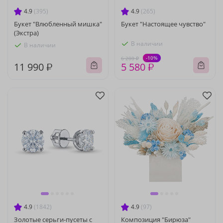
4.9
(395)
4.9
(265)
Букет "Влюбленный мишка"
Букет "Настоящее чувство"
(Экстра)
В наличии
В наличии
-10%
6 200 ₽
11 990 ₽
5 580 ₽
4.9
(1842)
4.9
(97)
Золотые серьги-пусеты с
Композиция "Бирюза"