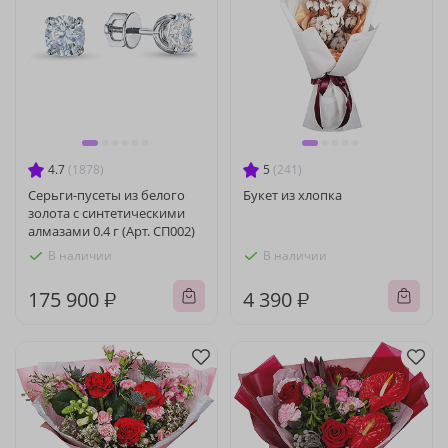
4.7
(1878)
5
(241)
Серьги-пусеты из белого
Букет из хлопка
золота с синтетическими
алмазами 0.4 г (Арт. СП002)
В наличии
В наличии
175 900 ₽
4 390 ₽