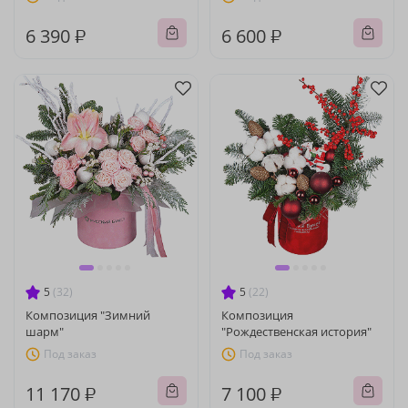
6 390 ₽
6 600 ₽
5
(32)
5
(22)
Композиция "Зимний
Композиция
шарм"
"Рождественская история"
Под заказ
Под заказ
11 170 ₽
7 100 ₽