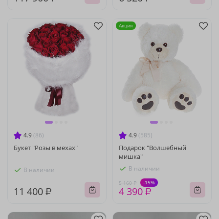
Акция
4.9
(86)
4.9
(585)
Букет "Розы в мехах"
Подарок "Волшебный
мишка"
В наличии
В наличии
-15%
5 160 ₽
11 400 ₽
4 390 ₽