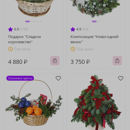
4.9
(150)
4.9
(63)
Подарок "Сладкое
Композиция "Новогодний
королевство"
венок"
Под заказ
Под заказ
4 880 ₽
3 750 ₽
Сезонные цветы