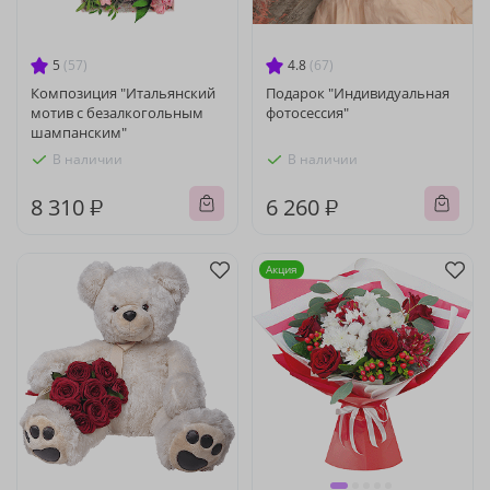
5
(57)
4.8
(67)
Композиция "Итальянский
Подарок "Индивидуальная
мотив с безалкогольным
фотосессия"
шампанским"
В наличии
В наличии
8 310 ₽
6 260 ₽
Акция