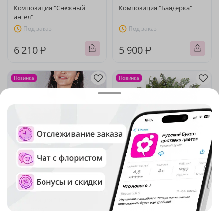
Композиция "Снежный
Композиция "Баядерка"
ангел"
Под заказ
Под заказ
6 210 ₽
5 900 ₽
Новинка
Новинка
5
(886)
4.9
(920)
Композиция "Шаг
Новогодний венок "Сказка
навстречу"
в движении"