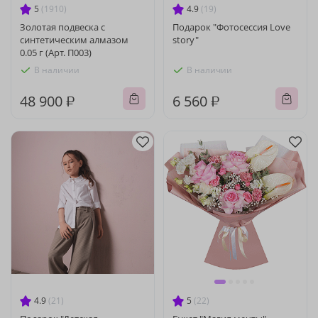
5
(1910)
4.9
(19)
Золотая подвеска с
Подарок "Фотосессия Love
синтетическим алмазом
story"
0.05 г (Арт. П003)
В наличии
В наличии
48 900 ₽
6 560 ₽
4.9
(21)
5
(22)