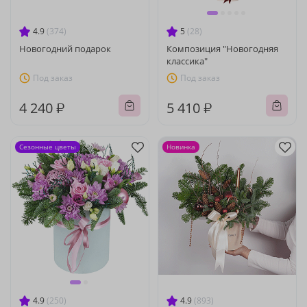
4.9
(374)
5
(28)
Новогодний подарок
Композиция "Новогодняя
классика"
Под заказ
Под заказ
4 240 ₽
5 410 ₽
Сезонные цветы
Новинка
4.9
(250)
4.9
(893)