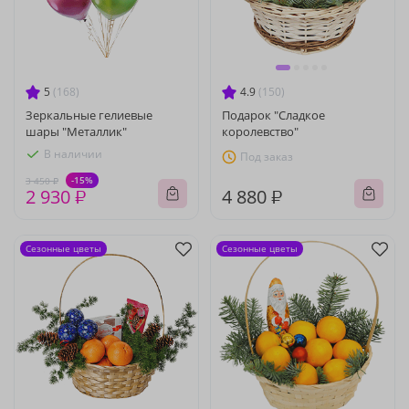
5
(168)
4.9
(150)
Зеркальные гелиевые
Подарок "Сладкое
шары "Металлик"
королевство"
В наличии
Под заказ
-15%
3 450 ₽
2 930 ₽
4 880 ₽
Сезонные цветы
Сезонные цветы