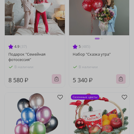
4.9
(37)
5
(485)
Подарок "Семейная
Набор "Сказка утра"
фотосессия"
В наличии
В наличии
8 580 ₽
5 340 ₽
Сезонные цветы