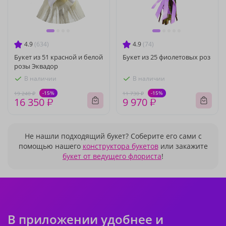
4.9
(634)
4.9
(74)
Букет из 51 красной и белой
Букет из 25 фиолетовых роз
розы Эквадор
В наличии
В наличии
-15%
-15%
19 240 ₽
11 730 ₽
16 350 ₽
9 970 ₽
Не нашли подходящий букет? Соберите его сами с
помощью нашего
конструктора букетов
или закажите
букет от ведущего флориста
!
В приложении удобнее и