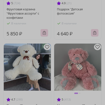
5
(724)
4.9
(21)
Фруктовая корзина
Подарок "Детская
"Фруктовое ассорти" с
фотосессия"
конфетами
В наличии
В наличии
5 850 ₽
4 640 ₽
4.7
(290)
5
(413)