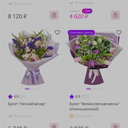
В наличии
В наличии
-15%
5 440 ₽
8 120 ₽
4 620 ₽
Сезонные цветы
4.9
(23)
4.9
(215)
Букет "Летний вечер"
Букет "Великолепная весна"
(Уменьшенный)
В наличии
Под заказ