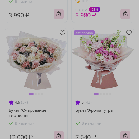
Под заказ
В наличии
-25%
5 310 ₽
3 990 ₽
3 980 ₽
Хит продаж
4.9
(57)
5
(42)
Букет "Очарование
Букет "Аромат утра"
нежности"
В наличии
В наличии
12 000 ₽
7 640 ₽