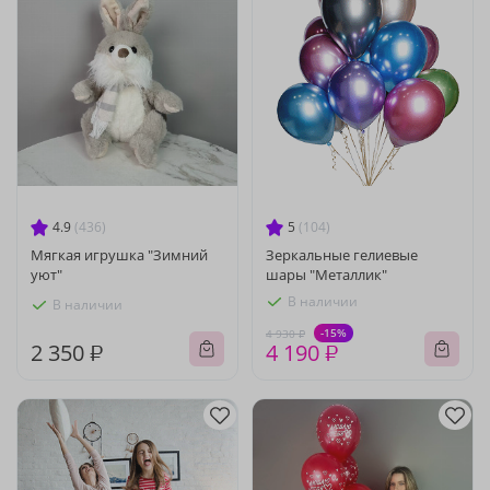
4.9
(436)
5
(104)
Мягкая игрушка "Зимний
Зеркальные гелиевые
уют"
шары "Металлик"
В наличии
В наличии
-15%
4 930 ₽
2 350 ₽
4 190 ₽