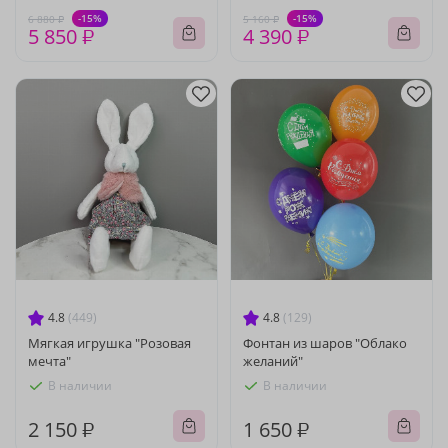
-15%
-15%
6 880 ₽
5 160 ₽
5 850 ₽
4 390 ₽
4.8
(449)
4.8
(129)
Мягкая игрушка "Розовая
Фонтан из шаров "Облако
мечта"
желаний"
В наличии
В наличии
2 150 ₽
1 650 ₽