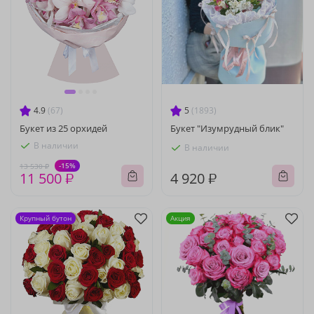
4.9
(67)
5
(1893)
Букет из 25 орхидей
Букет "Изумрудный блик"
В наличии
В наличии
-15%
13 530 ₽
11 500 ₽
4 920 ₽
Крупный бутон
Акция