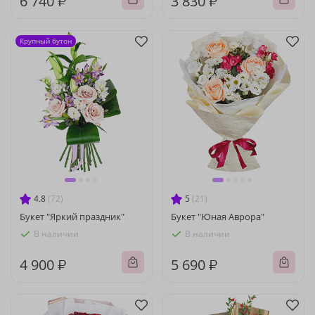
6 740 ₽
3 830 ₽
Крупный бутон
4.8
(72)
5
(21)
Букет "Яркий праздник"
Букет "Юная Аврора"
В наличии
В наличии
4 900 ₽
5 690 ₽