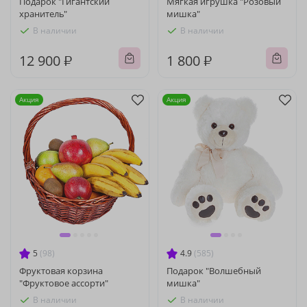
Подарок "Гигантский
Мягкая игрушка "Розовый
хранитель"
мишка"
В наличии
В наличии
12 900 ₽
1 800 ₽
Акция
Акция
5
(98)
4.9
(585)
Фруктовая корзина
Подарок "Волшебный
"Фруктовое ассорти"
мишка"
В наличии
В наличии