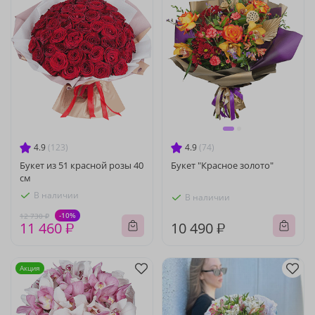
4.9
(123)
4.9
(74)
Букет из 51 красной розы 40
Букет "Красное золото"
см
В наличии
В наличии
-10%
12 730 ₽
11 460 ₽
10 490 ₽
Акция