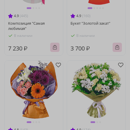
4.9
(445)
4.9
(160)
Композиция "Самая
Букет "Золотой закат"
любимая"
В наличии
В наличии
7 230 ₽
3 700 ₽
4.8
(143)
4.9
(174)