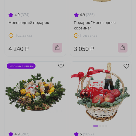
4.9
(374)
4.9
(286)
Новогодний подарок
Подарок "Новогодняя
корзина"
Под заказ
Под заказ
4 240 ₽
3 050 ₽
Сезонные цветы
4.9
(207)
5
(1892)