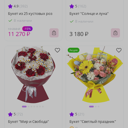
4.9
(392)
5
(162)
Букет из 25 кустовых роз
Букет "Солнце и луна"
В наличии
В наличии
-15%
13 260 ₽
11 270 ₽
3 180 ₽
Акция
5
(72)
5
(21)
Букет "Мир и Свобода"
Букет "Светлый праздник"