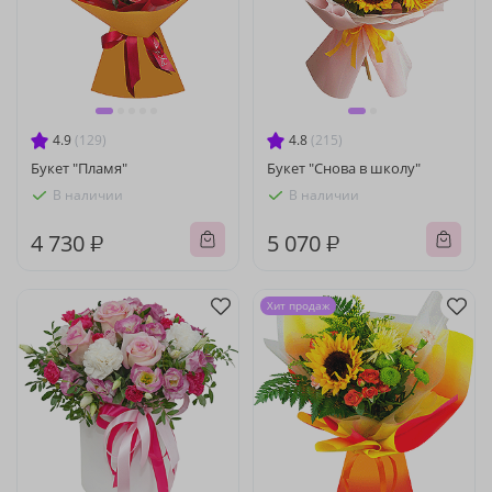
4.9
(129)
4.8
(215)
Букет "Пламя"
Букет "Снова в школу"
В наличии
В наличии
4 730 ₽
5 070 ₽
Хит продаж