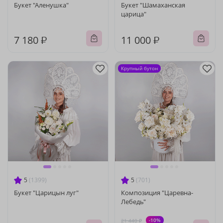
Букет "Аленушка"
Букет "Шамаханская
царица"
7 180 ₽
11 000 ₽
Крупный бутон
5
(1399)
5
(701)
Букет "Царицын луг"
Композиция "Царевна-
Лебедь"
-10%
21 440 ₽