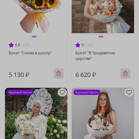
4.8
(215)
5
(187)
Букет "Снова в школу"
Букет "В Тридевятом
царстве"
5 130 ₽
6 620 ₽
Крупный бутон
Крупный бутон