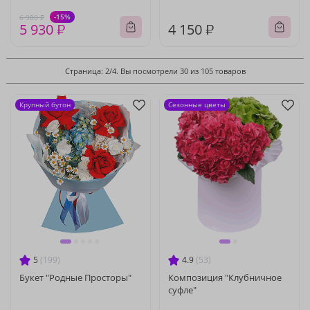
-15%
6 980 ₽
5 930 ₽
4 150 ₽
Страница: 2/4. Вы посмотрели 30 из 105 товаров
Крупный бутон
Сезонные цветы
5
(199)
4.9
(53)
Букет "Родные Просторы"
Композиция "Клубничное
суфле"