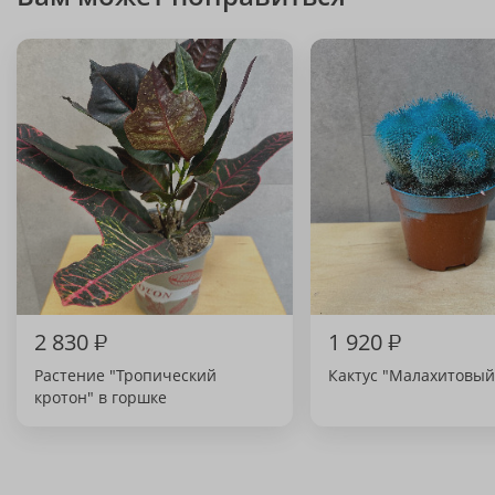
2 830
₽
1 920
₽
Растение "Тропический
Кактус "Малахитовый
кротон" в горшке