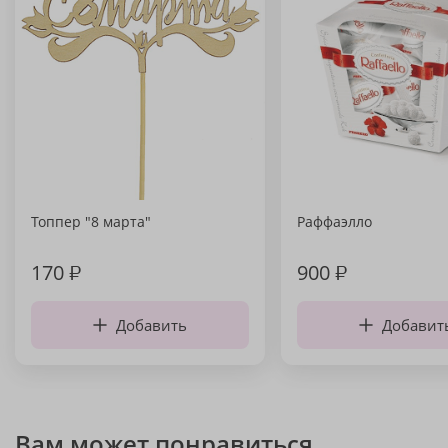
Топпер "8 марта"
Раффаэлло
170
₽
900
₽
Добавить
Добавит
Вам может понравиться