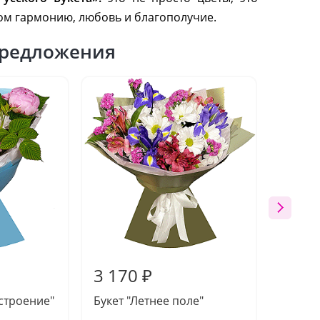
дом гармонию, любовь и благополучие.
редложения
3 170 ₽
5 43
астроение"
Букет "Летнее поле"
Букет 