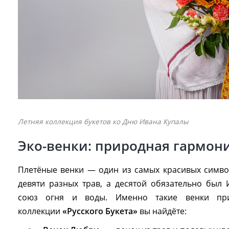
Летняя коллекция букетов ко Дню Ивана Купалы
Эко-венки: природная гармон
Плетёные венки — один из самых красивых символ
девяти разных трав, а десятой обязательно был
союз огня и воды. Именно такие венки при
коллекции
«Русского Букета»
вы найдёте: