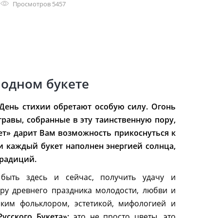
Просмотров 5457
 одном букете
День стихии обретают особую силу. Огонь
травы, собранные в эту таинственную пору,
ет» дарит Вам возможность прикоснуться к
и каждый букет наполнен энергией солнца,
традиций.
быть здесь и сейчас, получить удачу и
еру древнего праздника молодости, любви и
ским фольклором, эстетикой, мифологией и
Русского Букета»:
это не просто цветы, это