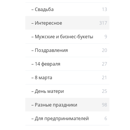
– Свадьба
13
– Интересное
317
– Мужские и бизнес-букеты
9
– Поздравления
20
– 14 февраля
27
– 8 марта
21
– День матери
25
– Разные праздники
98
– Для предпринимателей
6