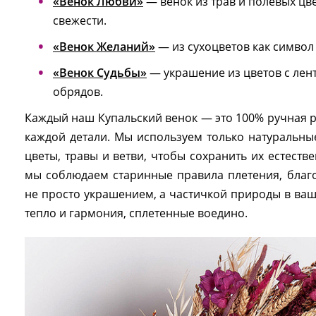
«Венок Любви»
— венок из трав и полевых цв
свежести.
«Венок Желаний»
— из сухоцветов как символ
«Венок Судьбы»
— украшение из цветов с лен
обрядов.
Каждый наш Купальский венок — это 100% ручная р
каждой детали. Мы используем только натуральн
цветы, травы и ветви, чтобы сохранить их естеств
мы соблюдаем старинные правила плетения, благ
не просто украшением, а частичкой природы в ваше
тепло и гармония, сплетенные воедино.