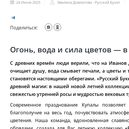
24 Июня 2025
Эвелина Довлатова - Русский Букет
Поделиться:
Огонь, вода и сила цветов — в
С древних времён люди верили, что на Иванов 
очищает душу, вода смывает печали, а цветы и 
становятся настоящими оберегами. «Русский Бук
древней магии: в нашей новой летней коллекци
свежестью утренней росы и мудростью вековых 
Современное празднование Купалы позволяет 
благополучие на весь год, почувствовать атмосф
цветения. Наша команда, вдохновленная славян
обрядами, создала для Вас летнюю коллекцию
«