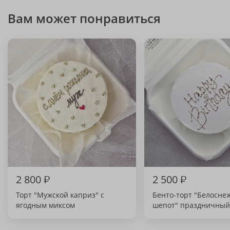
Вам может понравиться
2 800
₽
2 500
₽
Торт "Мужской каприз" с
Бенто-торт "Белосн
ягодным миксом
шепот" праздничный