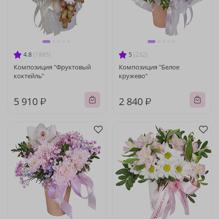
4.8
(1885)
5
(232)
Композиция "Фруктовый
Композиция "Белое
коктейль"
кружево"
5 910 ₽
2 840 ₽