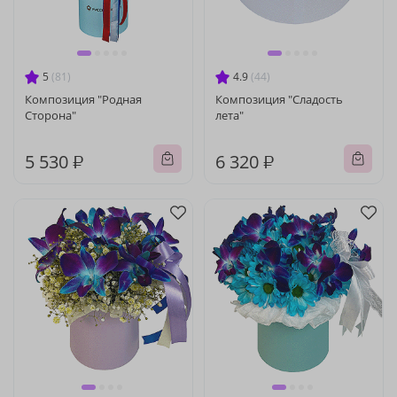
5
(81)
4.9
(44)
Композиция "Родная
Композиция "Сладость
Сторона"
лета"
5 530 ₽
6 320 ₽