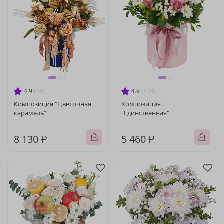
4.9
(46)
4.9
(874)
Композиция "Цветочная
Композиция
карамель"
"Единственная"
8 130 ₽
5 460 ₽