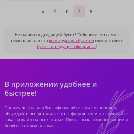
«
5
6
7
8
Не нашли подходящий букет? Соберите его сами с
помощью нашего
конструктора букетов
или закажите
букет от ведущего флориста
!
В приложении удобнее и
быстрее!
Преимущества для Вас: оформляйте заказ мгновенно,
обсуждайте все детали в чате с флористом и отслеживайте
заказ онлайн на всех этапах. Плюс - эксклюзивные акции и
бонусы за каждый заказ!