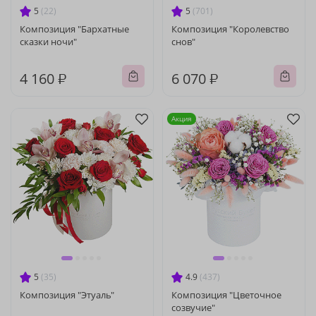
5
(22)
5
(701)
Композиция "Бархатные
Композиция "Королевство
сказки ночи"
снов"
4 160 ₽
6 070 ₽
Акция
5
(35)
4.9
(437)
Композиция "Этуаль"
Композиция "Цветочное
созвучие"