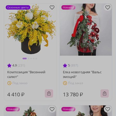
Сезонные цветы
Новинка
4.9
(231)
5
(897)
Композиция "Весенний
Елка новогодняя "Вальс
салют"
эмоций"
Под заказ
Под заказ
4 410 ₽
13 780 ₽
Новинка
Новинка