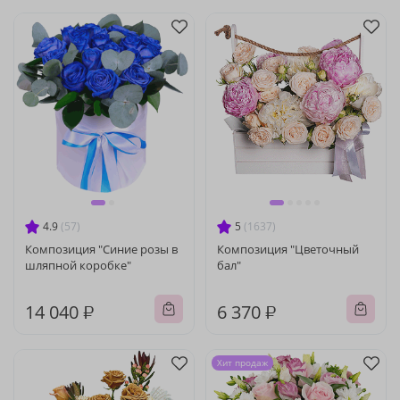
4.9
(57)
5
(1637)
Композиция "Синие розы в
Композиция "Цветочный
шляпной коробке"
бал"
14 040 ₽
6 370 ₽
Хит продаж