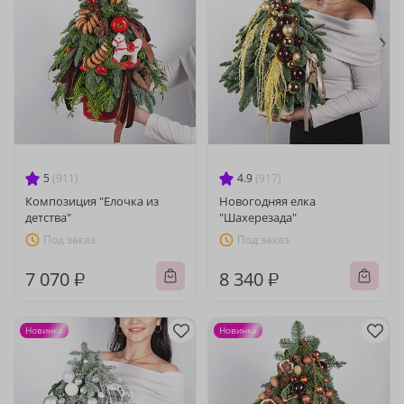
5
(911)
4.9
(917)
Композиция "Елочка из
Новогодняя елка
детства"
"Шахерезада"
Под заказ
Под заказ
7 070 ₽
8 340 ₽
Новинка
Новинка