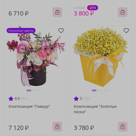
-25%
5 070 ₽
6 710 ₽
3 800 ₽
Сезонные цветы
4.9
(41)
5
(75)
Композиция "Гламур"
Композиция "Золотые
пески"
7 120 ₽
3 780 ₽