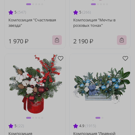
5
(547)
5
(266)
Композиция "Счастливая
Композиция "Мечты в
звезда"
розовых тонах"
1 970 ₽
2 190 ₽
5
(22)
4.9
(1915)
Композиция
Композиция "Ледяной