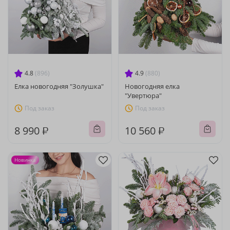
4.8
(896)
4.9
(880)
Елка новогодняя "Золушка"
Новогодняя елка
"Увертюра"
Под заказ
Под заказ
8 990 ₽
10 560 ₽
Новинка