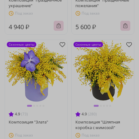
Композиция "Праздничное
Композиция "Праздничные
украшение"
пожелания"
Под заказ
Под заказ
4 940 ₽
5 600 ₽
Сезонные цветы
Сезонные цветы
4.9
(73)
4.9
(280)
Композиция "Злата"
Композиция "Шляпная
коробка с мимозой"
Под заказ
Под заказ