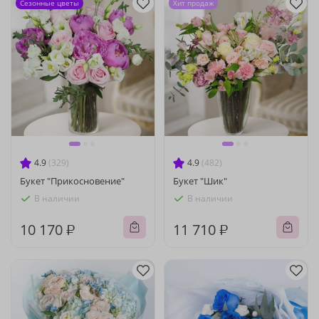
Сезонные цветы
Хит продаж
4.9
(329)
4.9
(482)
Букет "Прикосновение"
Букет "Шик"
В наличии
В наличии
10 170 ₽
11 710 ₽