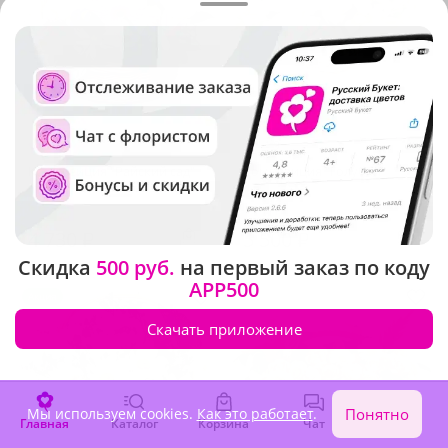
4.9
(765)
4.9
(289)
Композиция "Райский сад"
Композиция "Голубки"
В наличии
В наличии
4 730 ₽
5 500 ₽
Скидка
500 руб.
на первый заказ по коду
APP500
Акция
Скачать приложение
Мы используем cookies.
Как это работает
.
Понятно
Главная
Каталог
Корзина
Чат
Войти