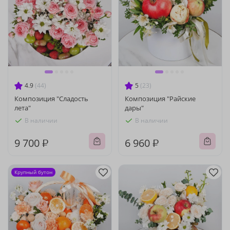
4.9
(44)
5
(23)
Композиция "Сладость
Композиция "Райские
лета"
дары"
В наличии
В наличии
9 700 ₽
6 960 ₽
Крупный бутон