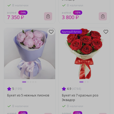
В наличии
В наличии
-14%
-15%
8 570 ₽
4 470 ₽
7 350 ₽
3 800 ₽
Крупный бутон
5
(199)
4.9
(4744)
Букет из 5 нежных пионов
Букет из 7 красных роз
Эквадор
В наличии
В наличии
-14%
-15%
4 330 ₽
2 550 ₽