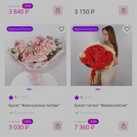
-10%
4 270 ₽
3 840 ₽
3 150 ₽
Крупный бутон
Крупный бутон
5
(1767)
5
(196)
Букет "Жемчужина любви"
Букет-гигант "Великолепие"
В наличии
В наличии
-10%
-10%
3 370 ₽
8 180 ₽
3 030 ₽
7 360 ₽