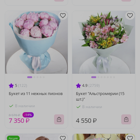
5
(122)
4.9
(2759)
Букет из 11 нежных пионов
Букет "Альстромерии (15
шт.)"
В наличии
В наличии
-14%
8 570 ₽
7 350 ₽
4 550 ₽
Акция