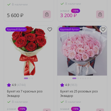
В наличии
В наличии
-15%
3 760 ₽
5 600 ₽
3 200 ₽
Крупный бутон
Крупный бутон
4.9
(4744)
4.9
(963)
Букет из 7 красных роз
Букет из 25 розовых роз
Эквадор
Эквадор
В наличии
В наличии
-15%
-15%
2 550 ₽
9 560 ₽