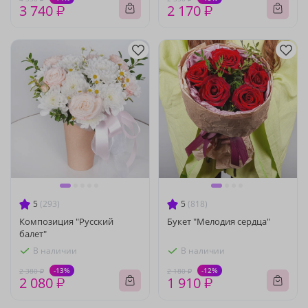
3 740 ₽
2 170 ₽
5
(293)
5
(818)
Композиция "Русский
Букет "Мелодия сердца"
балет"
В наличии
В наличии
-13%
-12%
2 380 ₽
2 180 ₽
2 080 ₽
1 910 ₽