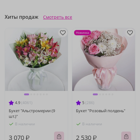
Хиты продаж
Смотреть все
Новинка
4.9
(4061)
5
(286)
Букет "Альстромерии (9
Букет "Розовый полдень"
шт.)"
В наличии
В наличии
3 070 ₽
2 530 ₽