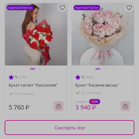
Крупный бутон
Крупный бутон
5
(250)
5
(408)
Букет-гигант "Кассиопея"
Букет "Касание весны"
В наличии
В наличии
-10%
4 380 ₽
5 760 ₽
3 940 ₽
Смотреть все