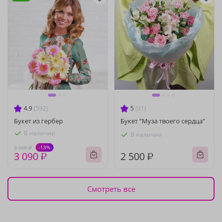
4.9
(592)
5
(91)
Букет из гербер
Букет "Муза твоего сердца"
В наличии
В наличии
-13%
3 560 ₽
3 090 ₽
2 500 ₽
Смотреть все