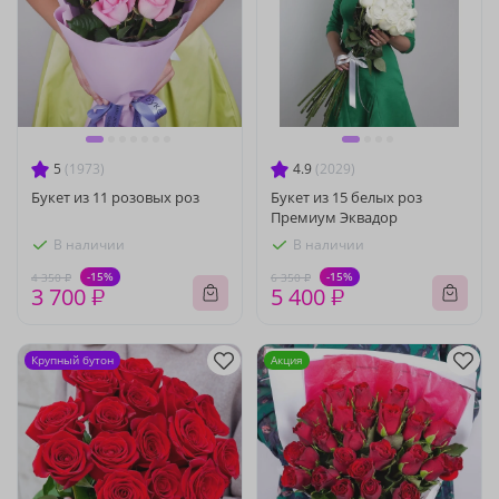
5
(1973)
4.9
(2029)
Букет из 11 розовых роз
Букет из 15 белых роз
Премиум Эквадор
В наличии
В наличии
-15%
-15%
4 350 ₽
6 350 ₽
3 700 ₽
5 400 ₽
Крупный бутон
Акция