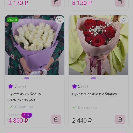
2 170 ₽
8 130 ₽
Акция
5
(242)
5
(861)
Букет из 25 белых
Букет "Сердце в облаках"
кенийских роз
В наличии
В наличии
-15%
5 650 ₽
4 800 ₽
2 440 ₽