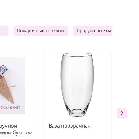
сы
Подарочные корзины
Продуктовые наборы
Ф
 ручной
Ваза прозрачная
Топпе
мини-букетом