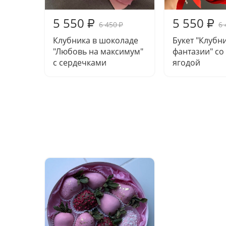
5 550
5 550
₽
₽
6 450
6 
₽
Клубника в шоколаде
Букет "Клубн
"Любовь на максимум"
фантазии" со
с сердечками
ягодой