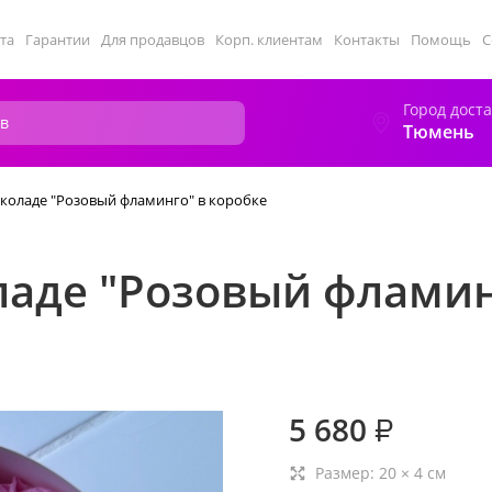
та
Гарантии
Для продавцов
Корп. клиентам
Контакты
Помощь
С
Город дост
Тюмень
коладе "Розовый фламинго" в коробке
ладе "Розовый фламин
5 680
₽
Размер:
20
×
4
см