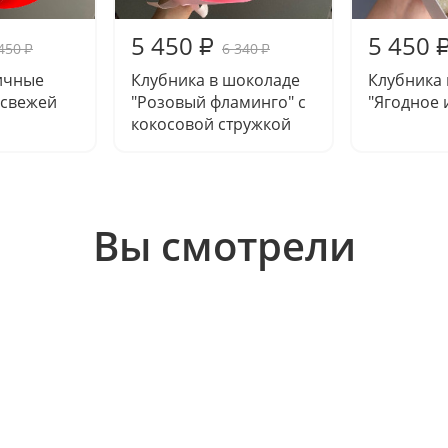
5 450
5 450
₽
450
6 340
₽
₽
ичные
Клубника в шоколаде
Клубника
 свежей
"Розовый фламинго" с
"Ягодное 
кокосовой стружкой
Вы смотрели