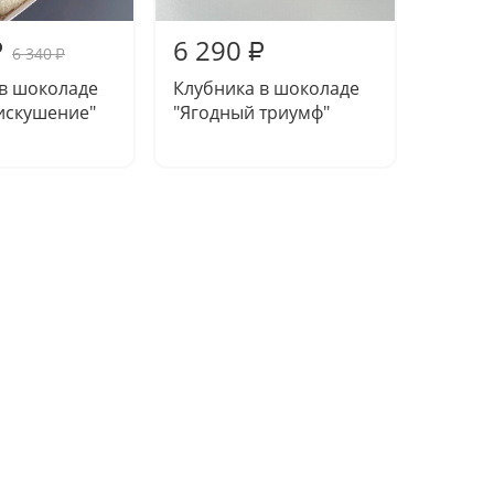
6 290
6 29
₽
₽
6 340
₽
 в шоколаде
Клубника в шоколаде
Клубни
искушение"
"Ягодный триумф"
"Сливо