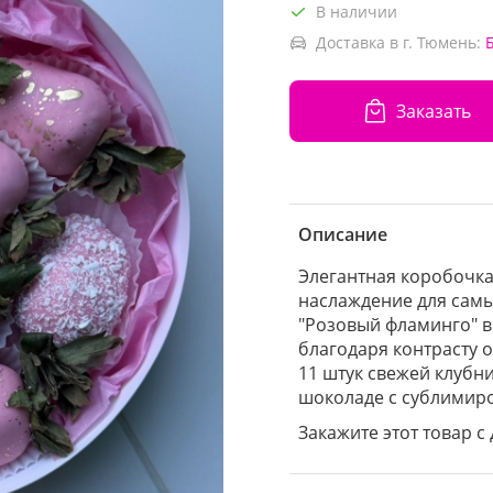
В наличии
Доставка в г. Тюмень:
Заказать
Описание
Элегантная коробочка
наслаждение для самы
"Розовый фламинго" в
благодаря контрасту о
11 штук свежей клубн
шоколаде с сублимир
Закажите этот товар с 